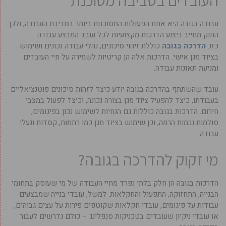
העובדים בסביבה מסוכנת
עבודה בגובה היא אחת הפעולות המסוכנות ביותר בסביבת העבודה, ולכן
החוק מחייב ביצוע הדרכות מקצועיות לכל עובד המבצע עבודה
כזו.
הדרכה בגובה
כוללת זיהוי סיכונים, נהלי עבודה נכונים ושימוש
בציוד מגן אישי. הדרכות אלה הן קריטיות לשמירה על חיי העובדים
ומניעת תאונות עבודה.
עובד שהשתתף בהדרכה בגובה יודע כיצד לזהות סיכונים פוטנציאליים
בעבודתו, כיצד להפעיל ציוד מגן בצורה נכונה, וכיצד לפעול במצבי
חירום. הדרכות בגובה כוללות גם הנחיות לשימוש נכון בפיגומים,
סולמות ובמות הרמה, וכן שימוש בציוד מגן כמו רתמות, קסדות ונעלי
עבודה.
מי זקוק להדרכה בגובה?
הדרכות בגובה הן חלק בלתי נפרד מחיי העבודה של מי שעוסק בתחומי
הבנייה, התחזוקה, התפעול והחקלאות. למשל, עובדי בנייה שמבצעים
עבודות על פיגומים, עובדי חקלאות שקוטפים פירות על עצים גבוהים,
או עובדי ניקיון שעובדים בטכניקות סנפלינג – כולם נדרשים לעבור