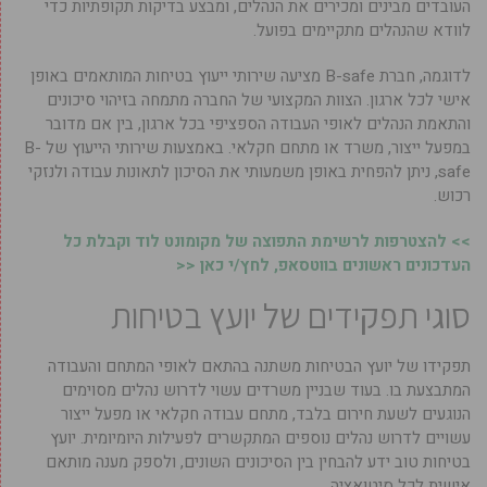
העובדים מבינים ומכירים את הנהלים, ומבצע בדיקות תקופתיות כדי
לוודא שהנהלים מתקיימים בפועל.
לדוגמה, חברת B-safe מציעה שירותי ייעוץ בטיחות המותאמים באופן
אישי לכל ארגון. הצוות המקצועי של החברה מתמחה בזיהוי סיכונים
והתאמת הנהלים לאופי העבודה הספציפי בכל ארגון, בין אם מדובר
במפעל ייצור, משרד או מתחם חקלאי. באמצעות שירותי הייעוץ של B-
safe, ניתן להפחית באופן משמעותי את הסיכון לתאונות עבודה ולנזקי
רכוש.
>> להצטרפות לרשימת התפוצה של מקומונט לוד וקבלת כל
העדכונים ראשונים בווטסאפ, לחץ/י כאן <<
סוגי תפקידים של יועץ בטיחות
תפקידו של יועץ הבטיחות משתנה בהתאם לאופי המתחם והעבודה
המתבצעת בו. בעוד שבניין משרדים עשוי לדרוש נהלים מסוימים
הנוגעים לשעת חירום בלבד, מתחם עבודה חקלאי או מפעל ייצור
עשויים לדרוש נהלים נוספים המתקשרים לפעילות היומיומית. יועץ
בטיחות טוב ידע להבחין בין הסיכונים השונים, ולספק מענה מותאם
אישית לכל סיטואציה.