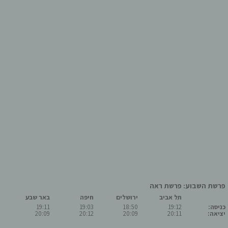
פרשת השבוע: פרשת ראה
תל אביב
ירושלים
חיפה
באר שבע
כניסה:
19:12
18:50
19:03
19:11
יציאה:
20:11
20:09
20:12
20:09