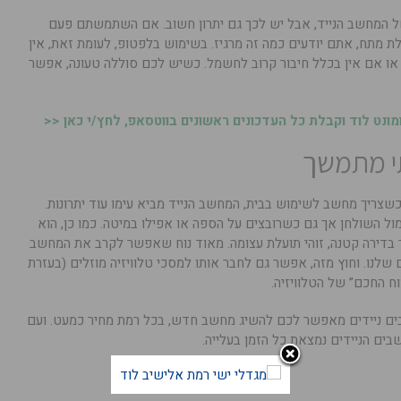
של המחשב הנייד, אבל יש לכך גם יתרון חשוב. אם השתמשתם פעם
מתח, אתם יודעים כמה זה מרגיז. בשימוש בלפטופ, לעומת זאת, אין
ו אם אין בכלל חיבור קרוב לחשמל. כשיש לכם סוללה טעונה, אפשר
נט לוד וקבלת כל העדכונים ראשונים בווטסאפ, לחץ/י כאן <<
תי מתמשך
שצריך מחשב לשימוש בבית, המחשב הנייד מביא עימו עוד יתרונות.
ול השולחן אך גם כשרובצים על הספה או אפילו במיטה. כמו כן, הוא
 בדירה קטנה, זוהי תועלת עצומה. מאוד נוח שאפשר לקרב את המחשב
 שלנו. וחוץ מזה, אפשר גם לחבר אותו למסכי טלוויזיה מוזלים (בעזרת
ים ניידים מאפשר לכם להשיג מחשב חדש, בכל רמת מחיר כמעט. ועם
בים הניידים נמצאת כל הזמן בעלייה.