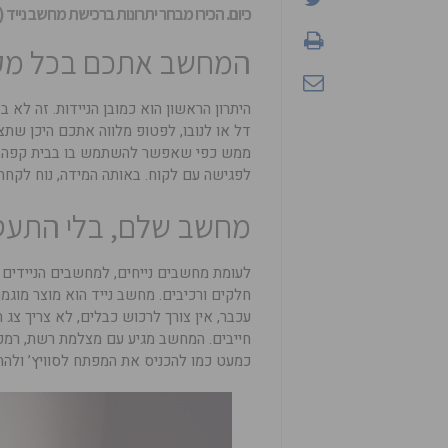
כיום. הכירו מבחר יתרונות ברכישת מחשב נייד 
המחשב אתכם בכל מק
היתרון הראשון הוא כמובן הניידות. זה ל
דל או לנובו, לפטופ מלווה אתכם היכן שת
ממש כפי שאפשר להשתמש בו בבית קפה או
לפגישה עם לקוח. באותה המידה, נוח לקחת 
מחשב שלם, בלי התע
לעומת מחשבים נייחים, למחשבים הניידים י
חלקים ורכיבים. מחשב נייד הוא מוצר מוגמ
עכבר, אין צורך לרכוש כבלים, לא צריך צג
חייבים. המחשב מגיע עם מצלמת רשת, רמקו
כמעט כמו להכניס את המפתח לסוויץ’ ולהת