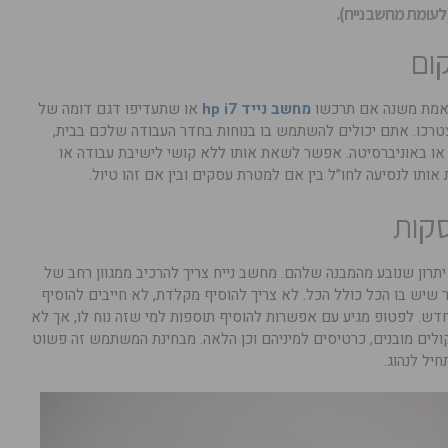
(לעומת מחשב נייח).
ום
א באמת משנה אם תרכשו
מחשב נייד hp i7
או שתעדיפו דגם דומה של
צטרכו. אתם יכולים להשתמש בו בנוחות בחדר העבודה שלכם בבית,
 באוניברסיטה. אפשר לשאת אותו ללא קושי לישיבת עבודה או
אותו לנסיעה לחו”ל בין אם למטרת עסקים ובין אם זהו טיול.
סקות
תרון שנובע מהמבנה שלהם. מחשב נייח צריך להרכיב ממגוון רחב של
ר שיש בו הכל כולל הכל. לא צריך להוסיף מקלדת, לא חייבים להוסיף
 חדש. לפטופ מגיע עם אפשרות להוסיף תוספות למי שזה נוח לו, אך לא
לים מובנים, כרטיסים למיניהם וכן הלאה. מבחינת המשתמש זה פשוט
חיל לנהוג.