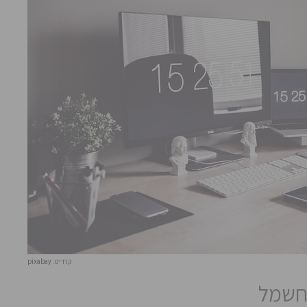
קרדיט: pixabay
חשמל