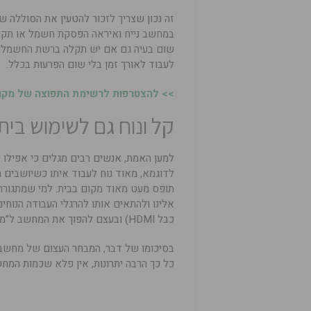
זה נכון שצריך לזכור להטעין את הסוללה 
במחשב נייח ואיראה הפסקת חשמל או תקלת 
שום בעיה גם אם יש תקלה ברשת החשמל א
לעבוד לאורך זמן בלי שום הפרעות בכלל.
>> להצטרפות לרשימת התפוצה של מקומו
קל ונוח גם לשימוש בי
למען האמת, אנשים רבים מגלים כי אפילו כ
לדוגמא, מאוד נוח לעבוד איתו כשיושבים מ
תופס מעט מאוד מקום בבית. למי שמתגורר
אלינו ולהתאים אותו להרגלי העבודה הנוחים
כבל HDMI) ובעצם להפוך את המחשב ל”מוח החכם” של הטלוויזיה.
בסיכומו של דבר, המבחר העצום של מחשב
כל כך הרבה יתרונות, אין פלא שכמות המחש