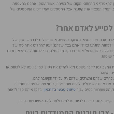
ן להצטרף אל החווה- מקום של צמיחה, אשר יעטפו אתכם במעטפת
ב ותמיד תמצאו אוזן קשבת אצל המטפלים והמדריכים המוסמכים של
 לסייע לאדם אחר?
ם אהוב ויקר נמצא במצוקה נפשית, אתם יכולים להרגיש מגוון של
ו לפחות תתנהגו כאילו אתם בצד שלהם) ונסו להחליט איזה סוג של
איום על עצמם או על אחרים כנקודת התחלה. כדי לנסות להרגיע את אדם
שיטות:
 המצב, נסו לדבר בשקט ולא להרים את הקול. כמו כן, נסו לא לכעוס או
ם משהו.
וכחיים שלהם והצרכים שלהם רק על ידי הקשבה להם.
 אם אתם לא יכולים להיות שם פיזית, ביטוי של אכפתיות ותמיכה
ד, מה שמהווה בסיס עבור
טיפול טבעי בדיכאון
. בדקו איתם כדי לראות
יים. אתם צריכים להיות סבלניים ולתת להם אפשרויות בחירה.
 צרו תוכנית התמודדות בעת