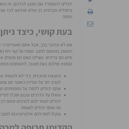
יכולים להתמודד עם המצב לבדכם, זה הזמ
טיפולית חברתית, כך שלא תרגישו לבד שו
החווה.
בעת קושי, כיצד ניתן
אם לא מדובר בכך, אבל אתם חושדים כי אד
רגשות, בהתאם למצב. שמרו על קור רוח (א
סיוע הם צריכים. העריכו האם הם מהווים 
הנמצא מולכם בעת משבר, לרשותכם מספר 
הישארו מרוכזים. כדי לא להחמיר את
להגיב יתר על המידה כאשר הם עושי
אתם יכולים ללמוד על התסמינים הנ
שאלו על הדרכים שבהן תוכלו לסייע.
יכולים לעזור להם להרגיש פחות לב
מה אתם יכולים לעשות.
שקלו לתת להם אלטרנטיבות למצב הק
הקדימו תרופה למכה-