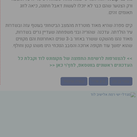
ורק הצטער שהם כבר לא יוכלו לעשות דאבל חתונה, כיאה לזוג
תאומים זהים.
קים ספרה שהיא מאוד מוטרדת מהמצב הביטחוני בעוטף עזה ובשדרות
עיר הולדתה. עדכנה שהוריה ובני משפחתה שעדיין גרים בשדרות,
מאוד נהנו מהשקט ששרר באזור ב-3 שנים האחרונות והם מקווים
שהוא ימשך עוד תקופה ארוכה והסבב הנוכחי הינו משהו קטן וחולף.
>> להצטרפות לרשימת התפוצה של מקומונט לוד וקבלת כל
העדכונים ראשונים בווטסאפ, לחץ/י כאן <<
עמרי בן נתן
קים אדרי
קסניה טרנטול