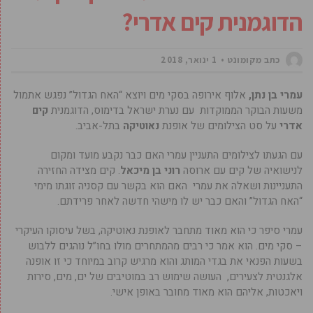
הדוגמנית קים אדרי?
כתב מקומונט
1 ינואר, 2018
עמרי בן נתן,
אלוף אירופה בסקי מים ויוצא “האח הגדול” נפגש אתמול
משעות הבוקר הממוקדות עם נערת ישראל בדימוס, הדוגמנית
קים
אדרי
על סט הצילומים של אופנת
נאוטיקה
בתל-אביב.
עם הגעתו לצילומים התעניין עמרי האם כבר נקבע מועד ומקום
לנישואיה של קים עם ארוסה
רוני בן
מיכאל
. קים מצידה החזירה
התעניינות ושאלה את עמרי האם הוא בקשר עם קסניה זוגתו מימי
“האח הגדול” והאם כבר יש לו מישהי חדשה לאחר פרידתם.
עמרי סיפר כי הוא מאוד מתחבר לאופנת נאוטיקה, בשל עיסוקו העיקרי
– סקי מים. הוא אמר כי רבים מהמתחרים מולו בחו”ל נוהגים ללבוש
בשעות הפנאי את בגדי המותג והוא מרגיש קרוב במיוחד כי זו אופנה
אלגנטית לצעירים, העושה שימוש רב במוטיבים של ים, מים, סירות
ויאכטות, אליהם הוא מאוד מחובר באופן אישי.