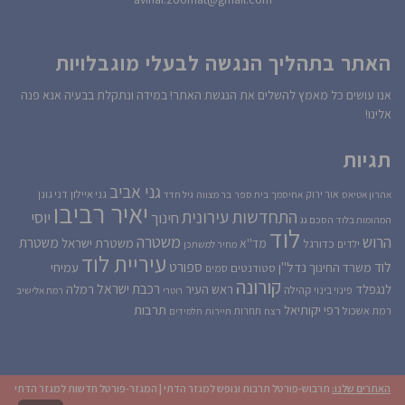
האתר בתהליך הנגשה לבעלי מוגבלויות
אנו עושים כל מאמץ להשלים את הנגשת האתר! במידה ונתקלת בבעיה אנא פנה
אלינו!
תגיות
גני אביב
גני איילון
דני גונן
אור ירוק
אהרון אטיאס
אחיסמך
בית ספר
בר מצווה
גיל חדד
יאיר רביבו
התחדשות עירונית
יוסי
חינוך
המהומות בלוד
הסכם גג
לוד
הרוש
משטרה
משטרת
משטרת ישראל
כדורגל
מד''א
ילדים
מחיר למשתכן
עיריית לוד
לוד
ספורט
נדל''ן
עמיחי
משרד החינוך
סטודנטים
סמים
קורונה
רכבת ישראל
לנגפלד
ראש העיר
רמלה
קהילה
פינוי בינוי
רוטרי
רמת אלישיב
רפי יקותיאל
תרבות
רמת אשכול
תחרות
רצח
תיירות
תלמידים
האתרים שלנו:
תרבוש-פורטל תרבות ונופש למגזר הדתי
|
המגזר-פורטל חדשות למגזר הדתי