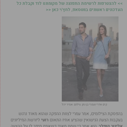
>> להצטרפות לרשימת התפוצה של מקומונט לוד וקבלת כל
העדכונים ראשונים בווטסאפ, לחץ/י כאן <<
קים אדרי ועמרי בן נתן. צילום: אמיר יהל
בהפסקת הצילומים, אמר עמרי לצוות ההפקה שהוא מאוד נרגש
בעקבות הצעת הנישואין שהציע אחיו התאום
רועי
ליורשת המיליונים
אלינור קופלר
. הוא אמר כי שמח מאוד כשאחיו סיפר לו על ההצעה