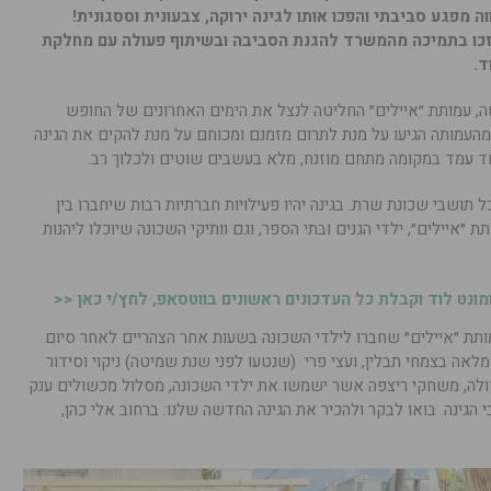
 מפגע סביבתי והפכו אותו לגינה ירוקה, צבעונית וססגונית!
זכו בתמיכה מהמשרד להגנת הסביבה ובשיתוף פעולה עם מחלקת
ד.
 עמותת ״איילים״ החליטה לנצל את הימים האחרונים של החופש
חברתית, וכ70 סטודנטים מהעמותה הגיעו על מנת לתרום מזמנם ומכוחם על מנת להקים את הגינה
 עמד במקומה מתחם מוזנח, מלא בעשבים שוטים ולכלוך רב.
תושבי שכונת שרת. בגינה יהיו פעילויות חברתיות רבות שיחברו בין
״איילים״, ילדי הגנים ובתי הספר, וגם וותיקי השכונה שיוכלו ליהנות
נט לוד וקבלת כל העדכונים ראשונים בווטסאפ, לחץ/י כאן <<
תת ״איילים״ שחברו לילדי השכונה בשעות אחר הצהריים לאחר סיום
לאה בצמחי תבלין, ועצי פרי (שנטעו לפני שנת שמיטה) ניקוי וסידור
דולה, משחקי ריצפה אשר ישמשו את ילדי השכונה, מסלול מכשולים ענק
י הגינה. בואו לבקר ולהכיר את הגינה החדשה שלנו: ברחוב אלי כהן,