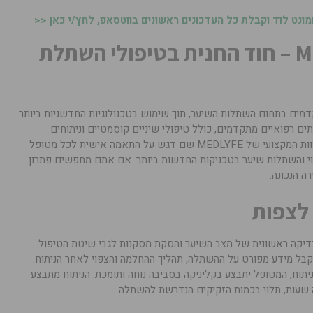
נט לוד וקבלת כל העדכונים ראשונים בווטסאפ, לחץ/י כאן <<
מרכז רפואי MEDLYFE – חוד החנית בטיפולי השתלת
יע פתרונות מתקדמים בתחום השתלות השיער, תוך שימוש בטכנולוגיות החדשניות ביותר
מתן שירותים רפואיים מתקדמים, כולל טיפולי שיניים קוסמטיים וניתוחים
באמצעות מכשירים מגנטיים מתקדמים. הצוות המקצועי של MEDLYFE שם דגש על התאמה אישית לכל מטופל
וי והשתלות שיער בטכניקות החדשות ביותר. אם אתם מחפשים פתרון
לצפות
דיקה ראשונית של מצב השיער והסקת מסקנות לגבי שיטת הטיפול
בל מידע מפורט על ההשתלה, תהליך ההחלמה והצפוי לאחר הניתוח.
תוח, המטופל יתבצע בקליניקה בסביבה נוחה ותומכת. הניתוח מתבצע
שעות, תלוי בכמות הזקיקים הנדרשת להשתלה.