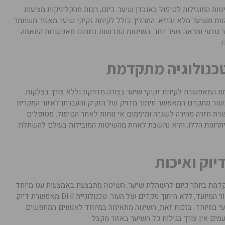
ת המובילות לטיפול באובדן שיער. כיום, רבות מהקליניקות מציעות
ות משיער מלא ובריא. התהליך כולל לקיחת זקיקי שיער מאזור משתמר
ר טבעי ומראה צעיר יותר. השיטות החדשות בתחום מאפשרות התאמה
.
ת המאפשרת לקיחת זקיקי שיער בצורה מדויקת וללא צורך בצלקות
ור מתקדם המאפשר חיתוך מדויק של הזקיק והעברתו לאזור המקריח.
רת חזרה מהירה לשגרה ומינימום אי נוחות לאחר הטיפול. מטופלים
ים את טכנולוגיית FUE בשל היתרונות הללו, והיא נחשבת לאחת מהשיטות המובילות בעולם להשתלת
מת ביותר כיום להשתלת שיער. השיטה מתבצעת באמצעות עט מיוחד
המאפשר השתלת זקיק השיער ישירות לאזור המיועד, ללא חיתוך מקדים של העור. טכנולוגיית DHI מאפשרת דיוק
י במיוחד. בזכות זאת, השיטה מתאימה במיוחד לאנשים המחפשים
מים אין צורך בגילוח כל השיער באזור מקבל