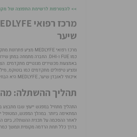
>> להצטרפות לרשימת התפוצה של מקומו
שיער
מרכז רפואי MEDLYFE מצ
כמו FUE ו-DHI. החברה מתמחה ב
ומציע טיפולים מתקדמים כמו בוטוקס, מיל
איכותי לאובדן שיער, MEDLYFE היא הבחירה הנכונה.
תהליך ההשתלה: מה 
התהליך מתחיל במפגש ייעוץ שבו מתבצע ב
המתאימה ביותר. במהלך המפגש, המטופל יק
לאחר ההסכמה על תכנית ההשתלה, ביום הני
בדרך כלל תחת הרדמה מקומית ונמשך כמה 