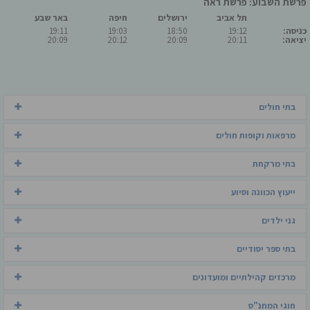
פרשת השבוע: פרשת ראה
תל אביב
ירושלים
חיפה
באר שבע
כניסה:
19:12
18:50
19:03
19:11
יציאה:
20:11
20:09
20:12
20:09
בתי חולים
מרפאות וקופות חולים
בתי מרקחת
ייעוץ הכוונה וסיוע
גני ילדים
בתי ספר יסודיים
מרכזים קהילתיים ומועדונים
חוגי המתנ"ס