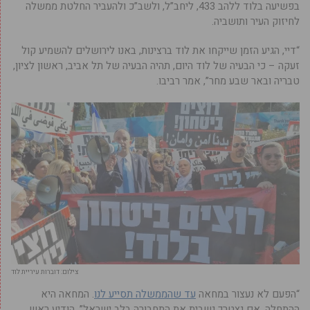
בפשיעה בלוד ללהב 433, ליחב”ל, ולשב”כ ולהעביר החלטת ממשלה
לחיזוק העיר ותושביה.
“דיי, הגיע הזמן שייקחו את לוד ברצינות, באנו לירושלים להשמיע קול
זעקה – כי הבעיה של לוד היום, תהיה הבעיה של תל אביב, ראשון לציון,
טבריה ובאר שבע מחר”, אמר רביבו.
צילום: דוברות עיריית לוד
“הפעם לא נעצור במחאה
עד שהממשלה תסייע לנו
. המחאה היא
ההתחלה, אם נצטרך נשבית את התחבורה בלב ישראל”, הודיע ראש