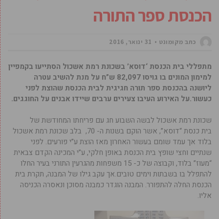
הכנסת ספר התורה
כתב מקומונט
31 ינואר, 2016
מתפללי בית הכנסת ‘דוסא’ בשכונת רמת אשכול הסתייעו בקמפיין
למימון המונים בו גויסו 82,097 ש”ח על מנת להשיב עטרה
ליושנה בהכנסת ספר תורה חגיגית לבית הכנסת שהוצת לפני
כעשור.על האירוע העיבו צעירים ערבים שיידו אבנים על החוגגים.
שכונת רמת אשכול לבשה השבוע חג עם פריחתו המחודשת של
בית כנסת “דוסא”, אשר הוקם בשנות ה- 70, בלב שכונת רמת אשכול
בלוד אך עמד שומם בעשור האחרון מאז הוצת ע”י פורעים. לפני
שנתיים וחצי שופץ בית הכנסת באופן חלקי, ע”י המכינה הקדם צבאית
“מעוז” בלוד, וקבוצה של כ- 15 משפחות מהגרעין התורני בעיר החלו
להתפלל בו בשבתות וימים טובים.אך עקב גילו של המבנה, תקרת בית
הכנסת החלה להתפורר. המבנה הוגדר כמבנה מסוכן ונאסרה הכניסה
אליו.