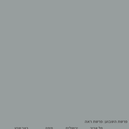
פרשת השבוע: פרשת ראה
תל אביב
ירושלים
חיפה
באר שבע