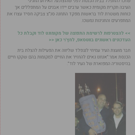
שזכו להתפלל בבית הכנסת לפני שהוצת.על האירוע החגיגי
העיבה תקרית מקומית כאשר ערבים יידו אבנים על המתפללים אך
כוחות משטרת לוד בראשות מפקד התחנה סנ”צ צביקה חסיד עצרו את
המתפרעים והחגיגות נמשכו.
>> להצטרפות לרשימת התפוצה של מקומונט לוד וקבלת כל
העדכונים ראשונים בווטסאפ, לחץ/י כאן <<
חבר מועצת העיר עמיחי לנגפלד שליווה את הפעילות להצלת בית
הכנסת אמר:”אנחנו גאים להחזיר את החיים למקומות בהם שקקו חיים
בהיסטוריה המפוארת של העיר לוד”.