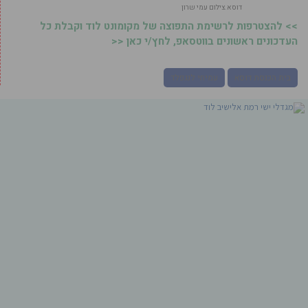
דוסא.צילום עמי שרון
>> להצטרפות לרשימת התפוצה של מקומונט לוד וקבלת כל
העדכונים ראשונים בווטסאפ, לחץ/י כאן <<
בית הכנסת דוסא
עמיחי לנגפלד