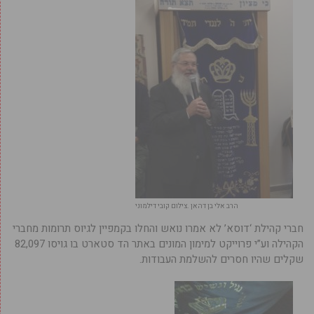
הרב אלי בן דהאן .צילום קובי דילמוני
חברי קהילת ‘דוסא’ לא אמרו נואש והחלו בקמפיין לגיוס תרומות מחברי
הקהילה וע”י פרוייקט למימון המונים באתר הד סטארט בו גויסו 82,097
שקלים שהיו חסרים להשלמת העבודות.