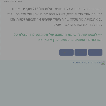
צילום.עמיעד טאוב
המשתתף שלח בתחנה בלוד טופס בעלות של 216 שקלים. אמנם
במשחק אחד הוא פיספס, כשלא זיהה את הניצחון של ערב הסעודית
על ארגנטינה, אך מכיוון שהיה היחיד שניחש 14 תוצאות נכונות, הוא
לקח לבדו את הפרס הראשון. שאפו.
>> להצטרפות לרשימת התפוצה של מקומונט לוד וקבלת כל
העדכונים ראשונים בווטסאפ, לחץ/י כאן <<
הימורים
כדורגל
מונדיאל