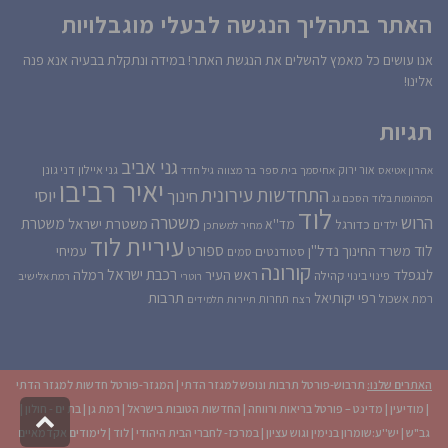
האתר בתהליך הנגשה לבעלי מוגבלויות
אנו עושים כל מאמץ להשלים את הנגשת האתר! במידה ונתקלת בבעיה אנא פנה
אלינו!
תגיות
גני אביב
גני איילון
דני גונן
אור ירוק
אהרון אטיאס
אחיסמך
בית ספר
בר מצווה
גיל חדד
יאיר רביבו
התחדשות עירונית
יוסי
חינוך
המהומות בלוד
הסכם גג
לוד
הרוש
משטרה
משטרת
משטרת ישראל
כדורגל
מד''א
ילדים
מחיר למשתכן
עיריית לוד
לוד
ספורט
נדל''ן
עמיחי
משרד החינוך
סטודנטים
סמים
קורונה
רכבת ישראל
לנגפלד
ראש העיר
רמלה
קהילה
פינוי בינוי
רוטרי
רמת אלישיב
רפי יקותיאל
תרבות
רמת אשכול
תחרות
רצח
תיירות
תלמידים
האתרים שלנו:
תרבוש-פורטל תרבות ונופש למגזר הדתי
|
המגזר-פורטל חדשות למגזר הדתי
|
מודיעין
|
מדינט – פורטל בריאות ורווחה
|
החדשות הטובות בישראל
|
רמת גן
|
בת ים - חולון
|
גליל
גב"ש
|
יש''ע:שומרון בנימין וגוש עציון
|
במרכז- לחברי הבית היהודי
|
לוד
|
לימודים אקדמאיים
לרא