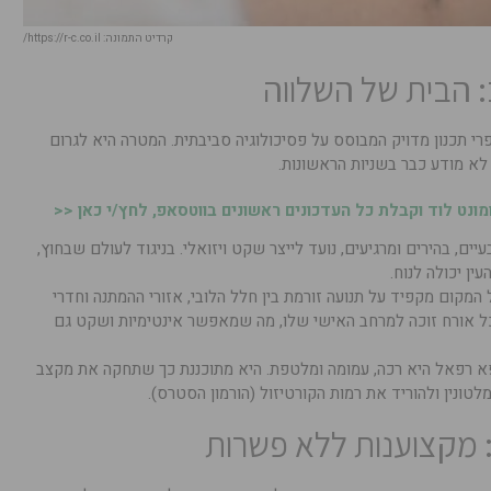
קרדיט התמונה: https://r-c.co.il/
: הבית של השלווה
י תכנון מדויק המבוסס על פסיכולוגיה סביבתית. המטרה היא לגרום
לא מודע כבר בשניות הראשונות.
נט לוד וקבלת כל העדכונים ראשונים בווטסאפ, לחץ/י כאן <<
ים, בהירים ומרגיעים, נועד לייצר שקט ויזואלי. בניגוד לעולם שבחוץ,
ין יכולה לנוח.
המקום מקפיד על תנועה זורמת בין חלל הלובי, אזורי ההמתנה וחדרי
כל אורח זוכה למרחב האישי שלו, מה שמאפשר אינטימיות ושקט גם
 רפאל היא רכה, עמומה ומלטפת. היא מתוכננת כך שתחקה את מקצב
טונין ולהוריד את רמות הקורטיזול (הורמון הסטרס).
 מקצוענות ללא פשרות