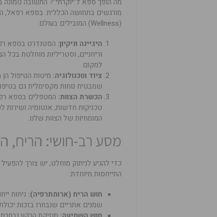
מה הופך ספא ל”יוקרתי”? התשובה טמונה 
מורגשים בתחושה הכללית. בספא רפאל, האי
(Wellness) המובילים בעולם:
היגיינה וניקיון:
הסטנדרט בספא רפאל
וריחניים, וסטריליות מוחלטת בכל המ
למקום.
ציוד וטכנולוגיה:
מיטות הטיפול הן 
שמבטיח נוחות מקסימלית גם בטיפול
הכשרת הצוות:
המטפלים בספא רפאל
טכניקות חדשות, אנטומיה ושירות לק
המומחיות של הצוות שלנו.
מסע רב-חושי: הריח, ה
כדי להגיע לניתוק מוחלט, יש צורך להפעי
התייחסות מיוחדת:
חוש הריח (ארומתרפיה):
ניחוח ייח
שמנים אתריים שנבחרו בזכות יכולת
חוש השמיעה:
מוזיקת הרקע נבחרת 