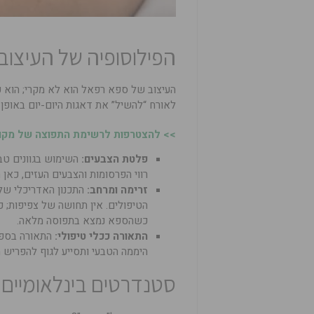
הפילוסופיה של העיצוב
העיצוב של ספא רפאל הוא לא מקרי; הוא פר
לאורח “להשיל” את דאגות היום-יום באופן 
>> להצטרפות לרשימת התפוצה של מקומו
פלטת הצבעים
:
השימוש בגוונים טבעי
רווי הפרסומות והצבעים העזים, כאן הע
זרימה ומרחב
:
התכנון האדריכלי של 
הטיפולים. אין תחושה של צפיפות; 
כשהספא נמצא בתפוסה מלאה.
התאורה ככלי טיפולי
:
התאורה בספא
היממה הטבעי ותסייע לגוף להפריש מל
סטנדרטים בינלאומיים: