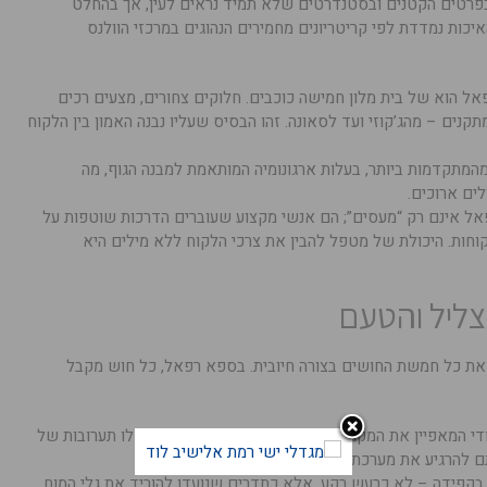
בפרטים הקטנים ובסטנדרטים שלא תמיד נראים לעין, אך בהחלט
כות נמדדת לפי קריטריונים מחמירים הנהוגים במרכזי הוולנס
 הוא של בית מלון חמישה כוכבים. חלוקים צחורים, מצעים רכים
תקנים – מהג’קוזי ועד לסאונה. זהו הבסיס שעליו נבנה האמון בין הלקוח
מהמתקדמות ביותר, בעלות ארגונומיה המותאמת למבנה הגוף, מה
ים ארוכים.
 אינם רק “מעסים”; הם אנשי מקצוע שעוברים הדרכות שוטפות על
וחות. היכולת של מטפל להבין את צרכי הלקוח ללא מילים היא
צליל והטעם
ל את כל חמשת החושים בצורה חיובית. בספא רפאל, כל חוש מקבל
ודי המאפיין את המקום מלווה את האורחים בכל פינה. אלו תערובות של
ם להרגיע את מערכת העצבים המרכזית.
בקפידה – לא כרעש רקע, אלא כתדרים שנועדו להוריד את גלי המוח