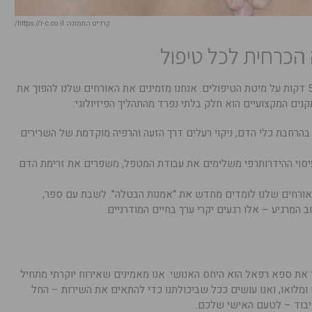
קרדיט התמונה: https://r-c.co.il/
כרחית לכל טיפול
החוויה בספא רפאל רחוקה מלהסתכם ב-50 דקות על מיטת הטיפולים. אנחנו מזמינים את האורחים שלנו להפוך את
ים המקצועיים הוא חלק בלתי נפרד מהתהליך הפיזיולוגי:
הרחבת כלי הדם, ניקוי רעלים דרך הזעה והרפיה מוקדמת של השרירים
יסוי ההידרותרפי משלימים את עבודת המטפל, משפרים את זרימת הדם
אורחים שלנו לומדים מחדש את “אמנות הבטלה”. לשבת עם ספר,
ב המרגיע – אלו רגעים יקרי ערך בחיים המודרניים.
את ספא רפאל הוא היחס האנושי. אנו מאמינים שאירוח יוקרתי מתחיל
 ומלואו, ואנו עושים ככל שביכולתנו כדי להתאים את השירות – החל
יבוד – לטעם האישי שלכם.