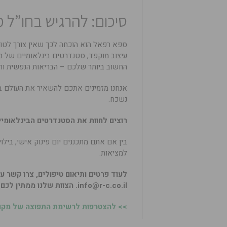
סיכום: להרגיש בחו”ל 
ספא רפאל הוא הוכחה לכך שאין צורך לטוס 
עיצוב מוקפד, סטנדרטים בינלאומיים של מק
החשוב ביותר שלכם – הבריאות הנפשית וה
אנחנו מזמינים אתכם להשאיר את העולם בח
נשכח.
רוצים לחוות את הסטנדרטים הבינלאומ
בין אם אתם מתכננים יום פינוק אישי, בילוי
למציאות.
לעוד פרטים ותיאום טיפולים, צרו קשר עם ספא רפאל בטלפון: 050
info@r-c.co.il.
הצוות שלנו ממתין לכם 
>> להצטרפות לרשימת התפוצה של מקומו