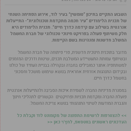
השבוע התקיים בתיכון “טומשין” בעיר לוד, אירוע הפתיחה השנתי
של תכנית הלימודים “עיר חכמה מתקדמת וטכנולוגית”- התייעלות
אנרגטית בשילוב עם קידמה כדרך חיים”. תכנית הלימודים היא
חלק משיתוף פעולה בפרויקט חינוכי טכנולוגי של חברת החשמל
המשלב חדשנות ומנהיגות בשם הקיימות.
מדובר בתוכנית חינוכית חדשנית, פרי פיתוחה של חברת החשמל
ובשיתוף עמותת התעשיידע המשלבת תכנים, שיטות ודרכים המזמנים
למשתתפיה אתגר כמובילים בחברה ובקהילה בבניית העתיד של כולנו
ובקידום התנהגות אזרחית אחראית בנושא שימוש מושכל וחסכוני
בחשמל כדרך חיים.
במסגרת מדיניות החברה לשמירת איכות הסביבה ולהתייעלות אנרגטית
פועלת החברה ומקדמת תכניות ופרויקטים הקשורים לתהליכי חינוך
והגברת המודעות לשינוי התנהגותי בנושא צריכת החשמל.
>> להצטרפות לרשימת התפוצה של מקומונט לוד וקבלת כל
העדכונים ראשונים בווטסאפ, לחץ/י כאן <<