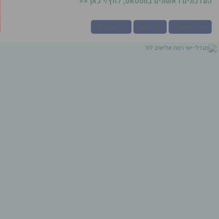
העדכונים ראשונים בווטסאפ, לחץ/י כאן <<
חברת החשמל
עיר חכמה
תיכון טומשין