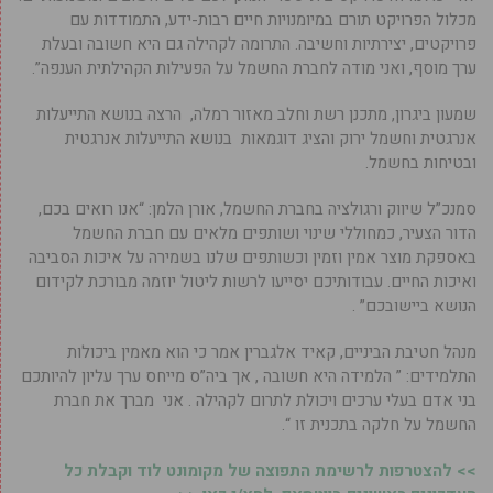
מכלול הפרויקט תורם במיומנויות חיים רבות-ידע, התמודדות עם
פרויקטים, יצירתיות וחשיבה. התרומה לקהילה גם היא חשובה ובעלת
ערך מוסף, ואני מודה לחברת החשמל על הפעילות הקהילתית הענפה”.
שמעון ביגרון, מתכנן רשת וחלב מאזור רמלה, הרצה בנושא התייעלות
אנרגטית וחשמל ירוק והציג דוגמאות בנושא התייעלות אנרגטית
ובטיחות בחשמל.
סמנכ”ל שיווק ורגולציה בחברת החשמל, אורן הלמן: “אנו רואים בכם,
הדור הצעיר, כמחוללי שינוי ושותפים מלאים עם חברת החשמל
באספקת מוצר אמין וזמין וכשותפים שלנו בשמירה על איכות הסביבה
ואיכות החיים. עבודותיכם יסייעו לרשות ליטול יוזמה מבורכת לקידום
הנושא ביישובכם” .
מנהל חטיבת הביניים, קאיד אלגברין אמר כי הוא מאמין ביכולות
התלמידים: ” הלמידה היא חשובה , אך ביה”ס מייחס ערך עליון להיותכם
בני אדם בעלי ערכים ויכולת לתרום לקהילה . אני מברך את חברת
החשמל על חלקה בתכנית זו “.
>> להצטרפות לרשימת התפוצה של מקומונט לוד וקבלת כל