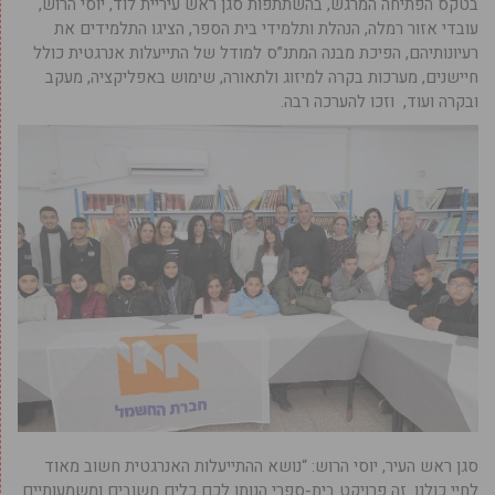
בטקס הפתיחה המרגש, בהשתתפות סגן ראש עיריית לוד, יוסי הרוש,
עובדי אזור רמלה, הנהלת ותלמידי בית הספר, הציגו התלמידים את
רעיונותיהם, הפיכת מבנה המתנ”ס למודל של התייעלות אנרגטית כולל
חיישנים, מערכות בקרה למיזוג ולתאורה, שימוש באפליקציה, מעקב
ובקרה ועוד, וזכו להערכה רבה.
סגן ראש העיר, יוסי הרוש: “נושא ההתייעלות האנרגטית חשוב מאוד
לחיי כולנו. זה פרויקט בית-ספרי הנותן לכם כלים חשובים ומשמעותיים.