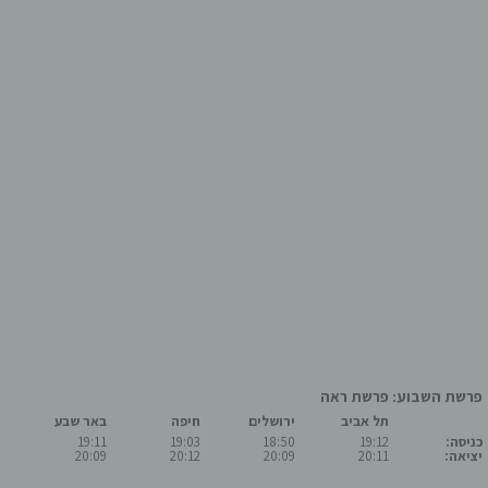
פרשת השבוע: פרשת ראה
תל אביב
ירושלים
חיפה
באר שבע
כניסה:
19:12
18:50
19:03
19:11
יציאה:
20:11
20:09
20:12
20:09