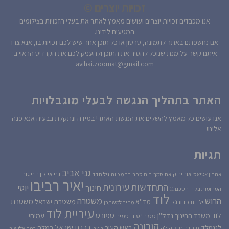
זכויות יוצרים ©
אנו מכבדים זכויות יוצרים ועושים מאמץ לאתר את בעלי הזכויות בצילומים
המגיעים לידינו.
אם נחשפתם באתר לתמונה, סרטון או כל תוכן אחר שיש לכם זכויות בו, אנא צרו
איתנו קשר על מנת שנוכל להסיר את התוכן ולהעניק לכם את הקרדיט הראוי ב:
avihai.zoomat@gmail.com
האתר בתהליך הנגשה לבעלי מוגבלויות
אנו עושים כל מאמץ להשלים את הנגשת האתר! במידה ונתקלת בבעיה אנא פנה
אלינו!
תגיות
גני אביב
גני איילון
דני גונן
אור ירוק
אהרון אטיאס
אחיסמך
בית ספר
בר מצווה
גיל חדד
יאיר רביבו
התחדשות עירונית
יוסי
חינוך
המהומות בלוד
הסכם גג
לוד
הרוש
משטרה
משטרת
משטרת ישראל
כדורגל
מד''א
ילדים
מחיר למשתכן
עיריית לוד
לוד
ספורט
נדל''ן
עמיחי
משרד החינוך
סטודנטים
סמים
קורונה
רכבת ישראל
לנגפלד
ראש העיר
רמלה
קהילה
פינוי בינוי
רוטרי
רמת אלישיב