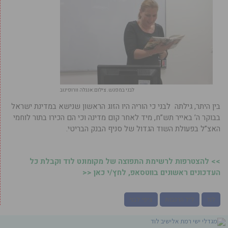
לבני במפגש. צילום:אנגלה וורופינוב
בין היתר, גילתה לבני כי הוריה היו הזוג הראשון שנישא במדינת ישראל
בבוקר ה’ באייר תש”ח, מיד לאחר קום מדינה וכי הם הכירו בתור לוחמי
האצ”ל בפעולת השוד הגדול של סניף הבנק הבריטי.
>> להצטרפות לרשימת התפוצה של מקומונט לוד וקבלת כל
העדכונים ראשונים בווטסאפ, לחץ/י כאן <<
לוד
ליל הרכבות
ציפי לבני