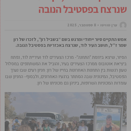
שנרצח בפסטיבל הנובה
ערן טוויטו
8 ספטמבר, 2025
אמש התקיים סיור ייחודי ומרגש בשם “בשביל רון”, לזכרו של רון
שמר ז”ל, תושב העיר לוד, שנרצח באכזריות בפסטיבל הנובה.
הסיור, שיצא ביוזמת “התחנה”- מרכז הצעירים לוד ועיריית לוד, נפתח
ביציאת אוטובוס ממרכז הצעירים בעיר, והוביל את המשתתפים במסלול
טעון רגשות בין התחנות האחרונות בחייו של רון: חניון רעים שבו נערך
הפסטיבל, המיגונית שבה הסתתר ברגעיו האחרונים, ולבסוף- החניון שבו
עומדות המכוניות השרופות, ביניהן גם מכוניתו של רון.