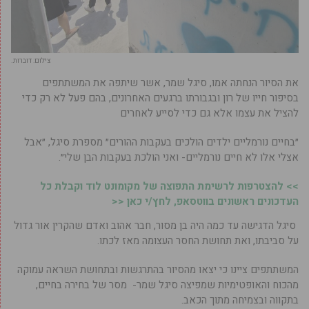
צילום: דוברות.
את הסיור הנחתה אמו, סיגל שמר, אשר שיתפה את המשתתפים
בסיפור חייו של רון ובגבורתו ברגעים האחרונים, בהם פעל לא רק כדי
להציל את עצמו אלא גם כדי לסייע לאחרים
״בחיים נורמליים ילדים הולכים בעקבות ההורים״ מספרת סיגל, ״אבל
אצלי אלו לא חיים נורמליים- ואני הולכת בעקבות הבן שלי״.
>> להצטרפות לרשימת התפוצה של מקומונט לוד וקבלת כל
העדכונים ראשונים בווטסאפ, לחץ/י כאן <<
סיגל הדגישה עד כמה היה בן מסור, חבר אהוב ואדם שהקרין אור גדול
על סביבתו, ואת תחושת החסר העצומה מאז לכתו.
המשתתפים ציינו כי יצאו מהסיור בהתרגשות ובתחושת השראה עמוקה
מהכוח והאופטימיות שמפיצה סיגל שמר- מסר של בחירה בחיים,
בתקווה ובצמיחה מתוך הכאב.