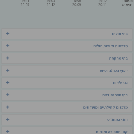
כניסה:
19:12
18:50
19:03
19:11
יציאה:
20:11
20:09
20:12
20:09
בתי חולים
מרפאות וקופות חולים
בתי מרקחת
ייעוץ הכוונה וסיוע
גני ילדים
בתי ספר יסודיים
מרכזים קהילתיים ומועדונים
חוגי המתנ"ס
קווי תחבורה ומוניות