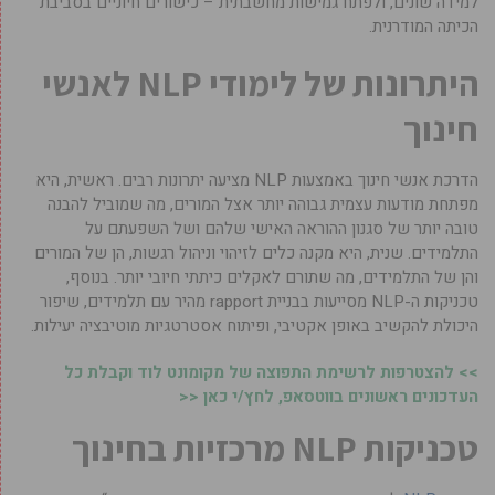
למידה שונים, ולפתח גמישות מחשבתית – כישורים חיוניים בסביבת
הכיתה המודרנית.
היתרונות של לימודי NLP לאנשי
חינוך
הדרכת אנשי חינוך באמצעות NLP מציעה יתרונות רבים. ראשית, היא
מפתחת מודעות עצמית גבוהה יותר אצל המורים, מה שמוביל להבנה
טובה יותר של סגנון ההוראה האישי שלהם ושל השפעתם על
התלמידים. שנית, היא מקנה כלים לזיהוי וניהול רגשות, הן של המורים
והן של התלמידים, מה שתורם לאקלים כיתתי חיובי יותר. בנוסף,
טכניקות ה-NLP מסייעות בבניית rapport מהיר עם תלמידים, שיפור
היכולת להקשיב באופן אקטיבי, ופיתוח אסטרטגיות מוטיבציה יעילות.
>> להצטרפות לרשימת התפוצה של מקומונט לוד וקבלת כל
העדכונים ראשונים בווטסאפ, לחץ/י כאן <<
טכניקות NLP מרכזיות בחינוך