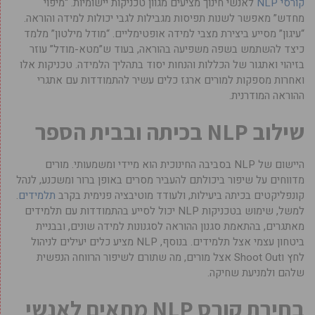
קורסי NLP
לאנשי חינוך מציעים מגוון טכניקות יישומיות. “מיפוי
מחדש” מאפשר לשנות תפיסות מגבילות לגבי יכולות למידה והוראה.
“עיגון” מסייע ביצירת מצבי למידה אופטימליים. “מודל מילטון” מלמד
כיצד להשתמש בשפה משפיעה בהוראה, בעוד ש”מטא-מודל” עוזר
בזיהוי ואתגור של הכללות והנחות יסוד בתהליך הלמידה. טכניקות אלו
ואחרות מספקות למורים ארגז כלים עשיר להתמודדות עם אתגרי
ההוראה המודרנית.
שילוב NLP בכיתה ובבית הספר
היישום של NLP בסביבה החינוכית הוא מיידי ומשמעותי. מורים
מדווחים על שיפור ביכולתם להעביר מסרים באופן ברור ומשכנע, לנהל
קונפליקטים בכיתה ביעילות, ולעודד מוטיבציה פנימית בקרב
תלמידים
.
למשל, שימוש בטכניקות NLP יכול לסייע בהתמודדות עם תלמידים
מאתגרים, בהתאמת סגנון ההוראה לסגנונות למידה שונים, ובבניית
ביטחון עצמי אצל תלמידים. בנוסף, NLP מציע כלים יעילים לניהול
לחץ וShoot Out אצל מורים, מה שתורם לשיפור הרווחה הנפשית
שלהם ולמניעת שחיקה.
בחירת קורס NLP מתאים לאנשי