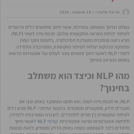
אריאל אלעזרי
18 ספטמבר, 2024
בעולם החינוך המשתנה במהירות, אנשי חינוך מחפשים כלים חדשניים
לשיפור יכולות ההוראה והתקשורת שלהם. תכנות נוירו-לשוני (NLP)
מציע גישה מהפכנית המשלבת פסיכולוגיה, בלשנות וחקר המוח,
ומספקת טכניקות יעילות לשיפור התקשורת, המוטיבציה והלמידה.
לימודי NLP לאנשי חינוך פותחים צוהר לעולם של אפשרויות חדשות
בתחום ההוראה והחינוך.
מהו NLP וכיצד הוא משתלב
בחינוך?
NLP, או תכנות נוירו-לשוני, הוא תחום המתמקד באופן שבו אנו
מעבדים מידע, מתקשרים ומתנהגים. בהקשר החינוכי, NLP מציע כלים
לשיפור התקשורת בין מורים לתלמידים, להגברת המוטיבציה ללמידה,
ולפיתוח אסטרטגיות הוראה אפקטיביות.
קורסי NLP
לאנשי חינוך
מלמדים כיצד להשתמש בשפה באופן מדויק ומשפיע, לזהות סגנונות