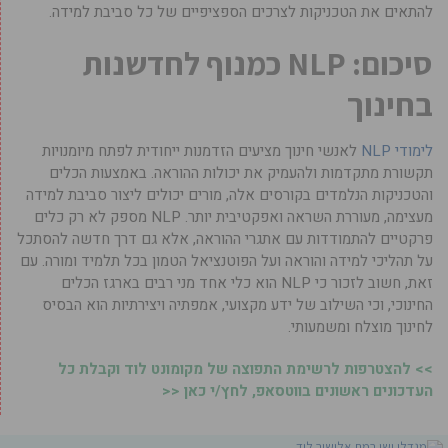
להתאים את הטכניקות לצרכים הספציפיים של כל סביבת למידה.
סיכום: NLP כמנוף לחדשנות
בחינוך
לימודי NLP
לאנשי חינוך מציעים הזדמנות ייחודית לפתח מיומנויות
תקשורת מתקדמות ולהעמיק את יכולות ההוראה. באמצעות הכלים
והטכניקות הנלמדים בקורסים אלה, מורים יכולים ליצור סביבת למידה
מעצימה, מעוררת השראה ואפקטיבית יותר. NLP מספק לא רק כלים
פרקטיים להתמודדות עם אתגרי ההוראה, אלא גם דרך חדשה להסתכל
על תהליכי למידה והוראה ועל הפוטנציאל הטמון בכל תלמיד ומורה. עם
זאת, חשוב לזכור כי NLP הוא כלי אחד מני רבים בארגז הכלים
החינוכי, וכי השילוב של ידע מקצועי, אמפתיה ויצירתיות הוא הבסיס
לחינוך מוצלח ומשמעותי.
>> להצטרפות לרשימת התפוצה של מקומונט לוד וקבלת כל
העדכונים ראשונים בווטסאפ, לחץ/י כאן <<