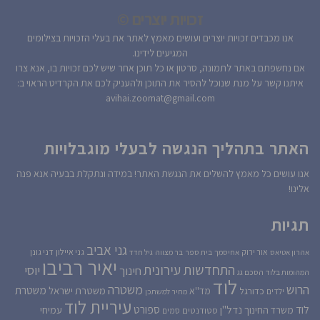
זכויות יוצרים ©
אנו מכבדים זכויות יוצרים ועושים מאמץ לאתר את בעלי הזכויות בצילומים
המגיעים לידינו.
אם נחשפתם באתר לתמונה, סרטון או כל תוכן אחר שיש לכם זכויות בו, אנא צרו
איתנו קשר על מנת שנוכל להסיר את התוכן ולהעניק לכם את הקרדיט הראוי ב:
avihai.zoomat@gmail.com
האתר בתהליך הנגשה לבעלי מוגבלויות
אנו עושים כל מאמץ להשלים את הנגשת האתר! במידה ונתקלת בבעיה אנא פנה
אלינו!
תגיות
גני אביב
גני איילון
דני גונן
אור ירוק
אהרון אטיאס
אחיסמך
בית ספר
בר מצווה
גיל חדד
יאיר רביבו
התחדשות עירונית
יוסי
חינוך
המהומות בלוד
הסכם גג
לוד
הרוש
משטרה
משטרת
משטרת ישראל
כדורגל
מד''א
ילדים
מחיר למשתכן
עיריית לוד
לוד
ספורט
נדל''ן
עמיחי
משרד החינוך
סטודנטים
סמים