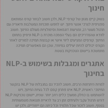
חינוך
בשוק קיים מגוון של קורסי NLP, ולכן חשוב לבחור קורס המותאם
ספציפית לצרכי אנשי חינוך. יש לחפש תוכניות המשלבות תיאוריה עם
תרגול מעשי רב, ומציעות דוגמאות וסימולציות מעולם החינוך. חשוב
לוודא שהמדריכים הם בעלי הסמכה מוכרת ב-NLP וניסיון בתחום
החינוך. קורסים המציעים ליווי אישי או קבוצות תמיכה למורים לאחר
הקורס יכולים להיות יעילים במיוחד, שכן הם מאפשרים תמיכה
מתמשכת ביישום הטכניקות בשטח.
אתגרים ומגבלות בשימוש ב-NLP
בחינוך
למרות היתרונות הרבים, חשוב להכיר גם במגבלות של NLP בהקשר
החינוכי. ראשית, NLP אינו פתרון קסם לכל בעיות החינוך, ויש
להשתמש בו כחלק ממערך כלים רחב יותר. שנית, יישום טכניקות NLP
דורש תרגול עקבי ולעיתים זמן רב עד לראיית תוצאות משמעותיות.
בנוסף, חשוב לזכור שכל תלמיד וכל כיתה הם ייחודיים, ולכן יש