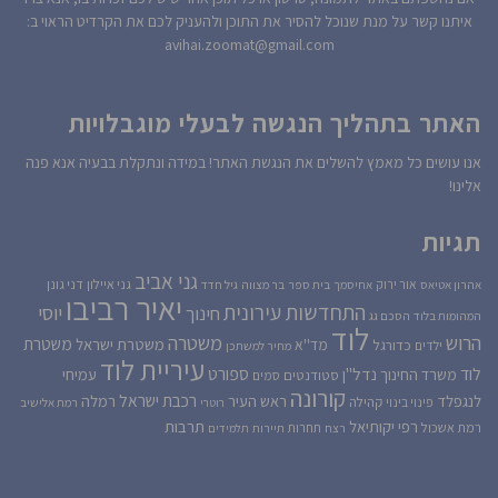
איתנו קשר על מנת שנוכל להסיר את התוכן ולהעניק לכם את הקרדיט הראוי ב:
avihai.zoomat@gmail.com
האתר בתהליך הנגשה לבעלי מוגבלויות
אנו עושים כל מאמץ להשלים את הנגשת האתר! במידה ונתקלת בבעיה אנא פנה
אלינו!
תגיות
גני אביב
גני איילון
דני גונן
אור ירוק
אהרון אטיאס
אחיסמך
בית ספר
בר מצווה
גיל חדד
יאיר רביבו
התחדשות עירונית
יוסי
חינוך
המהומות בלוד
הסכם גג
לוד
הרוש
משטרה
משטרת
משטרת ישראל
כדורגל
מד''א
ילדים
מחיר למשתכן
עיריית לוד
לוד
ספורט
נדל''ן
עמיחי
משרד החינוך
סטודנטים
סמים
קורונה
רכבת ישראל
לנגפלד
ראש העיר
רמלה
קהילה
פינוי בינוי
רוטרי
רמת אלישיב
רפי יקותיאל
תרבות
רמת אשכול
תחרות
רצח
תיירות
תלמידים