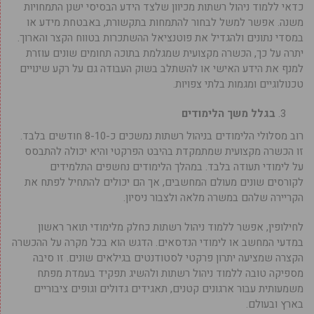
כדאי ללמוד ניהול רשתות מכיוון שלצד הידע הבסיסי ישנן התמחויות
משנה. אפשר למשל לבחור להתמחות בתקשורת, באבטחת מידע או
במסדי נתונים ולהגדיל את פוטנציאל ההשתכרות בטווח הקצר והארוך.
יתרה על כך, הכשרה מקצועית שמגלמת בתוכה תחומים שונים עוזרת
למנף את הידע האישי או להשתלב בשוק העבודה גם על רקע שינויים
טכנולוגיים ומגמות בלתי צפויות.
בגלל משך הלימודים
רוב מסלולי הלימודים בניהול רשתות נמשכים כ-8-10 חודשים בלבד.
זו הכשרה מקצועית שמתמקדת בהיבט הפרקטי והיא יכולה להתבסס
על לימודי תעודה בלבד. במהלך הלימודים נחשפים התלמידים
לקורסים שונים מעולם המחשבים, אך הם יכולים להתחיל לפתח את
הקריירה שלהם במשרה מלאה ולצבור ניסיון.
לחילופין, אפשר ללמוד ניהול רשתות כחלק מלימודי תואר ראשון
במדעי המחשב או לימודי הנדסאים. הדגש הוא בכל מקרה על ההכשרה
הקצרה שמציעה יתרון פרקטי לסטודנטים בגילאים שונים. זו סיבה
מספיקה טובה ללמוד ניהול רשתות ולהשיג תפקיד בעמדת מפתח
משמעותית עבור ארגונים קטנים, תאגידים גדולים וגופים ציבוריים
בארץ ובעולם.