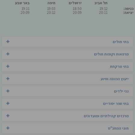
תל אביב
ירושלים
חיפה
באר שבע
כניסה:
19:12
18:50
19:03
19:11
יציאה:
20:11
20:09
20:12
20:09
בתי חולים
מרפאות וקופות חולים
בתי מרקחת
ייעוץ הכוונה וסיוע
גני ילדים
בתי ספר יסודיים
מרכזים קהילתיים ומועדונים
חוגי המתנ"ס