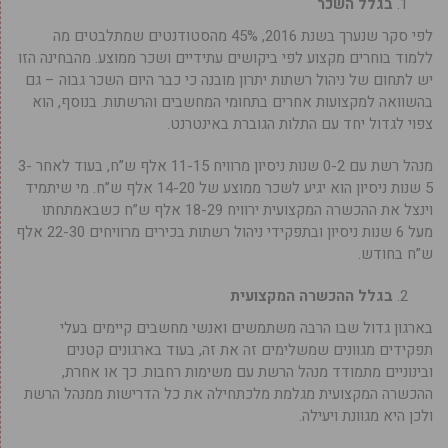
בגלל השכר
לפי סקר שנערך בשנת 2016, 45% מהסטודנטים שמתלבטים מה
ללמוד בוחרים מקצוע לפי ביקושים עתידיים ושכר ממוצע. מהבחינה הזו
יש לתחום של ניהול רשתות יתרון מובנה כי כבר היום השכר גבוה – גם
בהשוואה למקצועות אחרים בתחומי המחשבים והרשתות. בנוסף, הוא
צפוי לגדול יחד עם התלות הגוברת באינטרנט.
מנהל רשת עם 0-2 שנות ניסיון מרוויח 11-15 אלף ש”ח, בעוד לאחר 3-
5 שנות ניסיון הוא יגיע לשכר ממוצע של 14-20 אלף ש”ח. מי שיתמיד
וינצל את ההכשרה המקצועית ירוויח 18-29 אלף ש”ח כשבאמתחתו
מעל 6 שנות ניסיון ובתפקידי ניהול רשתות בכירים מרוויחים 22-30 אלף
ש”ח בחודש.
בגלל ההכשרה המקצועית
בארגון גדול שבו הרבה משתמשים ואנשי מחשבים קיימים בעלי
תפקידים מגוונים שמשלימים זה את זה, בעוד בארגונים קטנים
ובינוניים מתמודד מנהל הרשת עם משימות רחבות. כך או אחרת,
ההכשרה המקצועית מגלמת מלכתחילה את כל הדרישות ממנהל הרשת
ולכן היא מגוונת ויעילה.