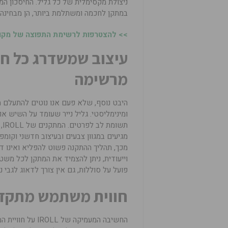
ניצולת מקסימלית של כל גליל. החיסכון ה
במתקן לחכמה ומשתלמת ביותר, הן מבחינה כ
>> להצטרפות לרשימת התפוצה של מקומו
עיצוב שמשדרג כל ח
מרשימה
היבט נוסף, שלא פעם אנו נוטים להתעלם מ
ומינימליסטי. גליל נייר שעומד על השיש 
תש
מגיעים במגוון צבעים ובעיצוב חדשני וקומפ
מכך, תהליך ההתקנה פשוט להפליא ואינו דו
וייעודית, ניתן להצמיד את המתקן לכל משט
פועל על סוללות, גם אין צורך לדאוג לגבי 
חווית משתמש מתקדמ
החשיבה המעמיקה