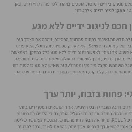
כולם נוגעים בידיים רטובות, הופכים במהרה לכר פורה לחיידקים. כאן
טי:
מתקן לנייר ידיים
אלקטרוני.
 חדשנות ואיכות בתחום פתרונות ההיגיינה, זיהתה את הצורך הזה
ופיתחה סדרה של מתקנים חכמים. מוצר הדגל שלה, מתקן ה-Sense, הוא לא רק מכשיר פונקציונלי, אלא פריט
א פשוט אך גאוני: לאפשר ניגוב ידיים ללא מגע כלל במתקן. באמצעות
ייר באורך מדויק, מוכן לשימוש. הפעולה האוטומטית הזו קוטעת את
 משתמש מקבל נייר נקי וסטרילי, כזה שאיש לא נגע בו לפניו. זהו
במקומות עבודה, קליניקות, מסעדות, וכמובן – במטבח הביתי שבו אנו
י: פחות בזבוז, יותר ערך
ית IROLL חורגים הרבה מעבר להיבט ההיגייני. אחד הנושאים המטרידים ביותר
 משכתם חתיכה ארוכה מדי מגליל הנייר, רק כי הידיים היו רטובות
והנייר נקרע במקום הלא נכון? המתקן החכם של IROLL פותר את הבעיה הזו מהשורש. המכשיר מאפשר שליטה
נת אותו להוציא דף קצר או ארוך יותר, בהתאם לצורך, ובכך להבטיח