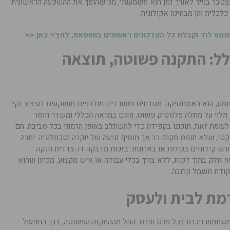
מצטבר בנייר לאורך זמן הוא משמעותי, מה שהופך את ההשקעה הראשונית
לכלית והן מבחינה אקולוגית.
נט לוד וקבלת כל העדכונים ראשונים בווטסאפ, לחץ/י כאן <<
לל: התקנה פשוטה, תוצאה
מנו, הוא האסתטיקה. מטבחים ומשרדים מודרניים מושקעים בעיצוב נקי
או תלוי על מתלה פלסטיק פשוט, פוגם במראה הכללי ומשדר חוסר
ומת לב לפרטים. המתקנים של IROLL, לעומת זאת, תוכננו בקפידה כדי להשתלב באופן הרמוני בכל סביבה. הם
קטי, שלא תופס מקום רב אך מוסיף נגיעה של יוקרה וטכנולוגיה. יתרה
רש קידוחים בקירות או בארונות. בזכות מדבקה דו-צדדית חזקה
ח חלק בתוך דקות, ללא צורך בכלי עבודה או איש מקצוע. מכיוון שהוא
נקודת חשמל קרובה.
ת לבית ולעסק
 של IROLL על חוויית המשתמש ניכרת בכל פרט ופרט. החל מההתקנה הפשוטה, דרך התפעול