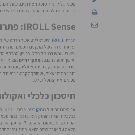
משני. גלילי נייר סופג מסורתיים, שעליהם 
בדיוק נכנס לתמונה הפתרון המודרני והאלגנ
IROLL Sense: פתרון חכם לניגוב ידיים ללא מגע
חברת IROLL
הישראלית, אשר חרתה על דגלה
עיצובי שמשדרג כל חלל. הרעיון המרכזי הו
חיישן תנועה חכם, ה
מתקן ידיים
מוציא דף נ
שרשרת ההדבקה הפוטנציאלית, ומבטיחה שכל
יתרון היגייני עצום, שהופך לקריטי במיוחד 
מכינים את האוכל שלנו.
חיסכון כלכלי ואקולוג
אך היתרונות של
מתקן נייר
מב
בכלכלת הבית והעסק הוא בזבוז. כמה פעמים
מלאה על אורך הנייר היוצא ממנו. ניתן לתכ