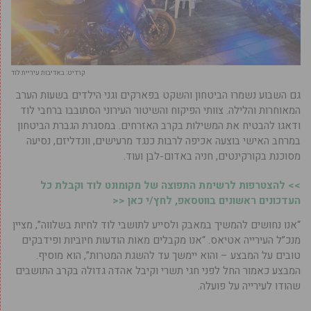
קרדיט: באדיבות עיריית לוד
גם השבוע נשמרו הביטחון והשקט בפארקים וגני הילדים בשעות הערב
המאוחרות והלילה. צוותי הפיקוח והשיטור העירוני הסתובבו ברחבי לוד
ודאגו להבטיח את המשילות בקרב האזרחים. במסגרת הגברת הביטחון
במרחב האישי בוצעה אכיפה לרבות כנגד מרעישים, וונדליזם, נסיעה
מסוכנת בקורקינטים, חניה באדום-לבן ועוד.
>> להצטרפות לרשימת התפוצה של מקומונט לוד וקבלת כל
העדכונים ראשונים בווטסאפ, לחץ/י כאן <<
“אנו נחושים להמשיך במאבק ולסייע לתושבי לוד לחיות בשלווה”, מציין
מנכ”ל העירייה אטיאס. “אנו מקבלים מאות הודעות חיוביות ופידבקים
טובים על המבצע – והוא יימשך עד להשגת המטרות”, הוא מוסיף.
המבצע כאמור החל לפני חגי תשרי וקיבל אהדה גדולה בקרב התושבים
שהודו לעירייה על פועלה.