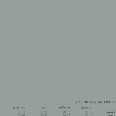
פרשת השבוע: פרשת ראה
תל אביב
ירושלים
חיפה
באר שבע
כניסה:
19:12
18:50
19:03
19:11
יציאה:
20:11
20:09
20:12
20:09