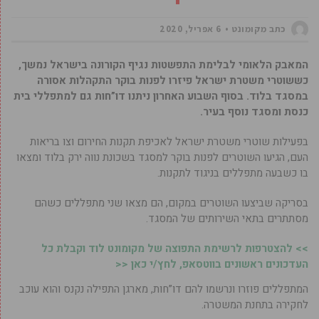
כתב מקומונט
6 אפריל, 2020
המאבק הלאומי לבלימת התפשטות נגיף הקורונה בישראל נמשך,
כששוטרי משטרת ישראל פיזרו לפנות בוקר התקהלות אסורה
במסגד בלוד. בסוף השבוע האחרון ניתנו דו”חות גם למתפללי בית
כנסת ומסגד נוסף בעיר.
בפעילות שוטרי משטרת ישראל לאכיפת תקנות החירום וצו בריאות
העם, הגיעו השוטרים לפנות בוקר למסגד בשכונת נווה ירק בלוד ומצאו
בו כשבעה מתפללים בניגוד לתקנות.
בסריקה שביצעו השוטרים במקום, הם מצאו שני מתפללים כשהם
מסתתרים בתאי השירותים של המסגד.
>> להצטרפות לרשימת התפוצה של מקומונט לוד וקבלת כל
העדכונים ראשונים בווטסאפ, לחץ/י כאן <<
המתפללים פוזרו ונרשמו להם דו”חות, מארגן התפילה נקנס והוא עוכב
לחקירה בתחנת המשטרה.