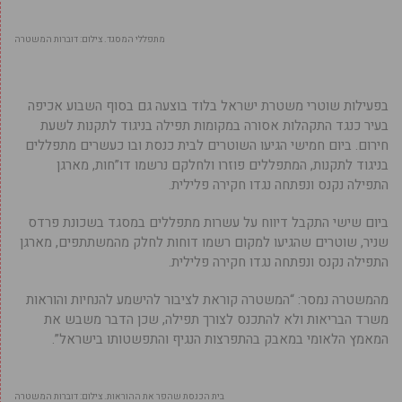
מתפללי המסגד. צילום: דוברות המשטרה
בפעילות שוטרי משטרת ישראל בלוד בוצעה גם בסוף השבוע אכיפה
בעיר כנגד התקהלות אסורה במקומות תפילה בניגוד לתקנות לשעת
חירום. ביום חמישי הגיעו השוטרים לבית כנסת ובו כעשרים מתפללים
בניגוד לתקנות, המתפללים פוזרו ולחלקם נרשמו דו”חות, מארגן
התפילה נקנס ונפתחה נגדו חקירה פלילית.
ביום שישי התקבל דיווח על עשרות מתפללים במסגד בשכונת פרדס
שניר, שוטרים שהגיעו למקום רשמו דוחות לחלק מהמשתתפים, מארגן
התפילה נקנס ונפתחה נגדו חקירה פלילית.
מהמשטרה נמסר: “המשטרה קוראת לציבור להישמע להנחיות והוראות
משרד הבריאות ולא להתכנס לצורך תפילה, שכן הדבר משבש את
המאמץ הלאומי במאבק בהתפרצות הנגיף והתפשטותו בישראל”.
בית הכנסת שהפר את ההוראות. צילום: דוברות המשטרה