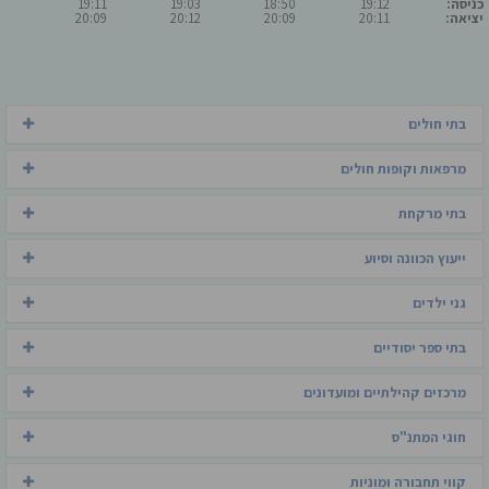
כניסה:
19:12
18:50
19:03
19:11
יציאה:
20:11
20:09
20:12
20:09
בתי חולים
מרפאות וקופות חולים
בתי מרקחת
ייעוץ הכוונה וסיוע
גני ילדים
בתי ספר יסודיים
מרכזים קהילתיים ומועדונים
חוגי המתנ"ס
קווי תחבורה ומוניות