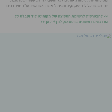
ומטופחת יותר. אנחנו מאחלים לכל תושבי לוד חג שמח ושנה טובה,
יחד נשמור על לוד יפה, נקיה וחגיגית” אמר ראש העיר, עו”ד יאיר רביבו.
>> להצטרפות לרשימת התפוצה של מקומונט לוד וקבלת כל
העדכונים ראשונים בווטסאפ, לחץ/י כאן <<