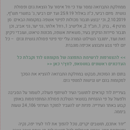
ממחלקת התברואה נמסר עוד כי חל איסור על הוצאת גזם ופסולת
גושית מיום רביעי, כ”ה באלול 25.9.19 ועד יום רביעי, ג’ בתשרי תש”ף,
2.10.2019, וכי יבוצע תגבור מכולות לפינוי אשפה במקומות הבאים: סן
מרטין 4 , ברק 1, חב”ד 2, אלישיב 1, רחל אלתר, גני יער, גני אביב, וכן
תגבור סיירות הניקיון בעיר, משאיות אשפה, מכונות טיאוט, ועובדי ניקיון.
זאת ועוד, יתוגבר השילוט המורה עלי ימי פינוי פסולת גושית וגזם – כל
יום לפי צבע ותבוצע אכיפה מוגברת.
>> להצטרפות לרשימת התפוצה של מקומונט לוד וקבלת כל
העדכונים ראשונים בווטסאפ, לחץ/י כאן <<
בתום חג הסוכות, מבקש במחלקת התברואה להוציא את הסכך
למקומות בהם יש נגישות למנופי גזם.
בעיריית לוד קוראים לתושבי העיר לשיתוף פעולה, לשמור על הסביבה
ולפעול על פי ההנחיות בנושאי השלכת פסולת המתפרסמות באופן
קבוע באתר העירייה. פניות יש להעביר למוקד העירוני 106, 24 שעות
ביממה.
“יחד אתכם, תושבים יקרים, נוכל להפוך את לוד לעיר יפה, נקיה