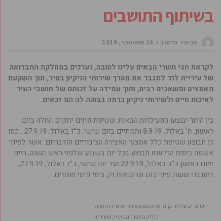
בשיתוף התושבים
אביעד ברטוב
16 ספטמבר, 2019
לקראת חגי תשרי הבאים עלינו לטובה, נערכים במחלקת התברואה
של עיריית לוד לתגבר את מערך שירותי הניקיון בעיר, תוך השקעת
מאמצים ומשאבים רבים, ותוך עמידה על זכותם של תושבי העיר
לאיכות חיים ולשירותי ניקיון ברמה גבוהה לה הם זכאים.
בין היתר יבוצעו הפעילויות הבאות: שטיפת פחים ירוקים החלה ביום
ראשון, ח’ באלול, 8.9.19 ותסתיים ביום שישי, כ”ז באלול, 27.9.19 . כמו
כן תבוצע שטיפת כלל אמצעי האצירה הציבוריים והדברתם. אשר לפינוי
אשפה ביתית הרי שזו תבוצע בכל יום בשבוע שלפני ראש השנה, היינו
מיום ראשון כ”ב באלול, 22.9.19 ועד יום שישי, כ”ז באלול, 27.9.19,
ויתוגברו שעות פינוי גזם וגרוטאות רק בימי פינוי מותרים.
שומרים על לוד נקיה. אחת ממשאיות הפינוי החדשות
כחלק ממערך הפינוי המשודרג