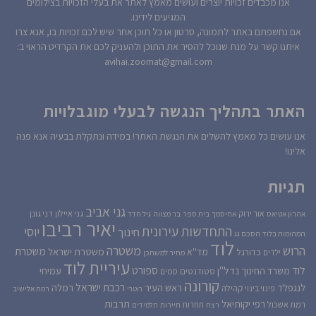
אנו מכבדים זכויות יוצרים ועושים מאמץ לאתר את בעלי הזכויות בצילומים
המגיעים לידינו.
אם נחשפתם באתר לתמונה, סרטון או כל תוכן אחר שיש לכם זכויות בו, אנא צרו
איתנו קשר על מנת שנוכל להסיר את התוכן ולהעניק לכם את הקרדיט הראוי ב:
avihai.zoomat@gmail.com
האתר בתהליך הנגשה לבעלי מוגבלויות
אנו עושים כל מאמץ להשלים את הנגשת האתר! במידה ונתקלת בבעיה אנא פנה
אלינו!
תגיות
גני אביב
גני איילון
דני גונן
אור ירוק
אהרון אטיאס
אחיסמך
בית ספר
בר מצווה
גיל חדד
יאיר רביבו
התחדשות עירונית
יוסי
חינוך
המהומות בלוד
הסכם גג
לוד
הרוש
משטרה
משטרת
משטרת ישראל
כדורגל
מד''א
ילדים
מחיר למשתכן
עיריית לוד
לוד
ספורט
נדל''ן
עמיחי
משרד החינוך
סטודנטים
סמים
קורונה
רכבת ישראל
לנגפלד
ראש העיר
רמלה
קהילה
פינוי בינוי
רוטרי
רמת אלישיב
רפי יקותיאל
תרבות
רמת אשכול
תחרות
רצח
תיירות
תלמידים