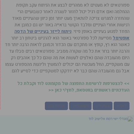
ספורטאים לא מעטים לא ממהרים לבצע את הניתוח עקב תקופת
ההחלמה ואם אדם רגיל יכול לחזור לשגרה לאחר כשבועיים הרי
שהחזרה למגרש צריכה להתארך מעט יותר זמן כיוון שהעיניים מאוד
רגישות אחרי העיניים ומלבד הקושי בראייה באור יש גם כמובן את
הפחד לפגוע בעיניים באופן פיזי.
ניתוח לייזר בעיניים של הדסה
אופטימל
מסייעת לכל ספורטאי באשר הוא להרגיש ביטחון רב יותר
כאשר הוא רץ, קופץ או מתקדם עם הכדור וכמובן לראות הרבה יותר חד
והרבה יותר ברור את כל מה שקורה מסביב. ספורטאים רבים סבלו עד
היום מהעובדה שהם נאלצים לעשות את מה שהם כל כך אוהבים רק
עם משקפיים, החל מעכשיו הם יכולים להמשיך וליהנות מהספורט עצמו
אבל גם מהעובדה שהם כבר לא יזדקקו למשקפיים כדי לסייע להם.
>> להצטרפות לרשימת התפוצה של מקומונט לוד וקבלת כל
העדכונים ראשונים בווטסאפ, לחץ/י כאן <<
לאסיק
משקפיים
ניתוח לייזר
עדשות מגע