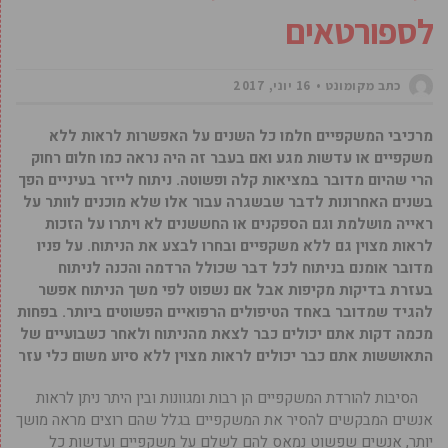
לספורטאים
כתב מקומונט
16 יוני, 2017
מרכיבי המשקפיים חלמו כל השנים על האפשרות לראות ללא
משקפיים או עדשות מגע ואם בעבר זה היה נראה כמו חלום רחוק
הרי שהיום מדובר במציאות קלה ופשוטה. ניתוח לייזר בעיניים הפך
בשנים האחרונות לדבר שבשגרה עבור אלו שלא מוכנים לוותר על
ראייה מושלמת וגם הספקנים או החששנים לא ויתרו על הזכות
לראות מצוין גם ללא משקפיים ובחרו לבצע את הניתוח. על פניו
מדובר אומנם בניתוח לכל דבר שכולל הרדמה והכנה לניתוח
בעזרת בדיקות מקיפות אבל אם נשפוט לפי משך הניתוח אפשר
להגיד שמדובר באחד הטיפולים הרפואיים הפשוטים ביותר. בפחות
מכמה דקות אתם יכולים כבר לצאת מהניתוח ולאחר כשבועיים של
התאוששות אתם כבר יכולים לראות מצוין ללא סיוע משום כלי עזר
הסיבות להורדת המשקפיים הן רבות ומגוונות ובין היתר ניתן לראות
אנשים המבקשים להסיר את המשקפיים בגלל שהם רוצים מראה מושך
יותר, אנשים שפשוט נמאס להם לשלם על משקפיים ועדשות כל