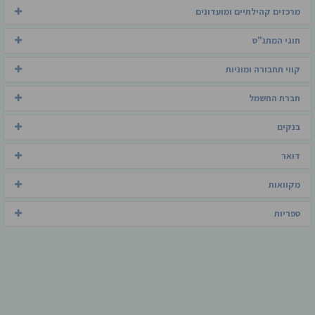
מרכזים קהילתיים ומועדונים
חוגי המתנ"ס
קווי תחבורה ומוניות
חברת החשמל
בנקים
דואר
מקוואות
ספריות