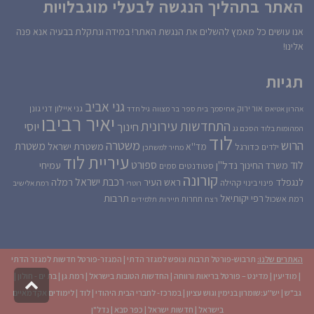
האתר בתהליך הנגשה לבעלי מוגבלויות
אנו עושים כל מאמץ להשלים את הנגשת האתר! במידה ונתקלת בבעיה אנא פנה
אלינו!
תגיות
גני אביב
גני איילון
דני גונן
אור ירוק
אהרון אטיאס
אחיסמך
בית ספר
בר מצווה
גיל חדד
יאיר רביבו
התחדשות עירונית
יוסי
חינוך
המהומות בלוד
הסכם גג
לוד
הרוש
משטרה
משטרת
משטרת ישראל
כדורגל
מד''א
ילדים
מחיר למשתכן
עיריית לוד
לוד
ספורט
נדל''ן
עמיחי
משרד החינוך
סטודנטים
סמים
קורונה
רכבת ישראל
לנגפלד
ראש העיר
רמלה
קהילה
פינוי בינוי
רוטרי
רמת אלישיב
רפי יקותיאל
תרבות
רמת אשכול
תחרות
רצח
תיירות
תלמידים
האתרים שלנו:
תרבוש-פורטל תרבות ונופש למגזר הדתי
|
המגזר-פורטל חדשות למגזר הדתי
|
מודיעין
|
מדינט – פורטל בריאות ורווחה
|
החדשות הטובות בישראל
|
רמת גן
|
בת ים - חולון
|
גליל
גב"ש
|
יש''ע:שומרון בנימין וגוש עציון
|
במרכז- לחברי הבית היהודי
|
לוד
|
לימודים אקדמאיים
לרא
העמו
בישראל
|
חדשות ישראל
|
כפר סבא
|
נדל"ן