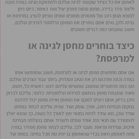
לאחסן את כל הציוד שקשור לגינה שלכם ולתחזוקת הגינה בצורה טובה
וליצור סדר בדירה, מחסן מהווה פתרון יעיל ונוח. כאמור, כיום ניתן
למצוא מגוון רחב של מחסנים מסוגים שונים שניתן להציב במרפסת או
בגינה ולכן, טרם אתם בוחרים את המחסן הרלוונטי לצרכים שלכם,
חשוב שתבחנו כמה דברים חשובים.
כיצד בוחרים מחסן לגינה או
למרפסת?
אם אתם מחפשים מחסן לגינה או למרפסת, חשוב שתחפשו אותו
בצורה נכונה ותרכשו רק את הטוב והמדויק ביותר עבור הצרכים שלכם.
הנה כמה פרמטרים שחשוב שתשימו עליהם דגש: ראשית כל, חשוב
מאוד שתבחרו מחסן בהתאם למידות הרלוונטיות. כלומר, עליכם לבדוק
היכן בדיוק אתם רוצים למקם את המחסן ואיזה מחסן יכול להיכנס
במקום מבחינת רוחב, אורך, עומק ועוד. שנית, עליכם לבחור במחסן
עמיד שכן, הוא עתיד להיות בתנאי חוץ לאורך כל השנה, כך שהוא יאלץ
להתמודד עם תנאי מזג אוויר שונים ולשרוד אותם בהצלחה מבחינת
איכות, עמידות ונראות. מעבר לכך, עליכם לבחור מחסן מסודר בצורה
נוחה לאחסון וזאת בכדי שהאחסון בו יהיה נוח מכל בחינה. בסופו של