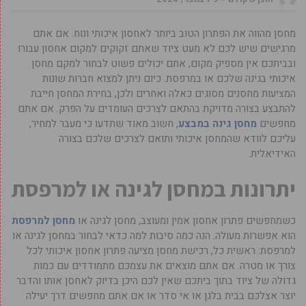
מחסן מהווה את הפתרון הטוב ביותר לאחסון איכותי ונוח. אם אתם
מרגישים שיש לכם לא מעט ציוד שאתם זקוקים למקום אחסון עבורו
ובביתכם אין מספיק מקום, אתם יכולים פשוט לבחור למקם מחסן
איכותי בגינה שלכם או במרפסת. כיום ניתן למצוא חברות שונות
המציעות מחסנים מסוגים כאלה ואחרים ולכן, בחירת המחסן חייבת
להתבצע בצורה מדויקת בהתאם לצרכים העומדים על הפרק. אם אתם
מחפשים
מחסן גינה במבצע
, חשוב מאוד שתדעו כי מעבר למחיר,
עליכם לוודא שהמחסן איכותי ותואם לצרכים שלכם בצורה
האידיאלית.
יתרונות במחסן לגינה או למרפסת
כשמחפשים פתרון אחסון אמין ומעוצב, מחסן לגינה או
מחסן למרפסת
הוא אפשרות מעולה. הנה כמה סיבות למה כדאי לבחור במחסן לגינה או
למרפסת: ראשית כל, רכישת מחסן מציעה פתרון אחסון איכותי לכל
צורך או מטרה. אם אתם מוצאים את עצמכם מתמודדים עם כמות
גדולה של ציוד בתוך ביתכם שאין לכם היכן בדיוק לאחסן אותו והדבר
יוצר אצלכם בבית בלגן או אי סדר או אם אתם מחפשים דרך יעילה