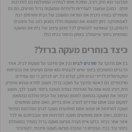
המדובר הוא חזק ויציב, הופכת אותו לבחירה המושלמת גם למדרגות
פנים. כמובן שמעבר לעמידות וליצירות שמעקות ברזל מציעים, הם גם
משפרים בצורה ניכרת את המראה המעוצב של הבית ותורמים רבת
לאסתטיקה. ניתן למצוא את המעקות הללו במגוון רחב של עיצובים
ודגמים, כך שאפשר להתאים לכל סגנון עיצוב של בית את המעקה
המתאים ביותר שישתלב באופן הרמוני בבית כולו.
כיצד בוחרים מעקה ברזל?
בין אם מדובר על
סורגים לבית
ובין אם מדובר על מעקות לבית, אחד
הדברים החשובים ביותר שיש להבטיח הוא שהם מציעים את הבטיחות
המקסימלית לדיירי הבית ולכן, קודם כל, יש לבדוק כי הם עמידים
ואיכותיים. גם כאשר מדובר על מעקה ברזל, חשוב לוודא שהוא מספיק
חזק ויציב והוא עונה על מטרותיו בצורה הטובה ביותר. מעבר לכך, חשוב
לבחור את המעקה בהתאם לסגנון העיצוב של הבית שלכם ובהתאם
למקום שבו אתם עתידים להציב אותו בדיוק, האם אתם מחפשים
מעקה למרפסת או שמא אתם מחפשים מעקה לגרם המדרגות הפנימי
בביתכם, האם אתם מחפשים מעקה למדרגות חוץ שבביתכם או לכל
אזור אחר בבית. בדקו איזו חברה מציעה מעקה ברזל במחיר המשתלם
ביותר ובד בבד, הבטיחו כי החברה מציעה מעקה איכותי, דקורטיבי