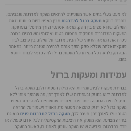
לא מעט בעלי בתים אשר מעוניינים להתאים מעקה למדרגות שבביתם,
בוחרים דווקא
מעקה ברזל למדרגות
מבין האפשרויות השונות וזאת
השילוב שהוא מציע בין חוזק, מראה אסתטי וצורך מינימלי בתחזוקה.
המעקות המדוברים מספקים מחסום בטוח ואיכותי ומשדרגים בצורה
ניכרת את המראה החזותי של הבית. מדובר על שילוב בין עיצוב לבין
פונקציונאליות שללא ספק הופך אותם לבחירה הטובה ביותר. במאמר
הבא תקבלו את כל המידע על מעקות ברזל ולמה כדאי לבחור דווקא
בהם.
עמידות ומעקות ברזל
בבחירת מעקות לבית, עמידות היא מילת המפתח ולכן, מעקה ברזל
למדרגות ידוע בחוזק ובעמידות שלו לאורך זמן, מה שהופך אותו ללא
ספק לבחירה הטובה ביותר עבור אזורים שחשופים לפגעי מזג האוויר.
מעקה ברזל לא יינזק כתוצאה מפגעי מזג האוויר וישמור על המראה
הטוב שלו לאורך זמן. מעבר לכך,
מעקה ברזל למדרגות פנים
הוא גם
בחירה מצוינת. הוא מעניק את היציבות המקסימלית לכל אדם שעולה או
יורד במדרגות. הידיעה שיש מעקה שניתן לאחוז בו, כאשר המעקה