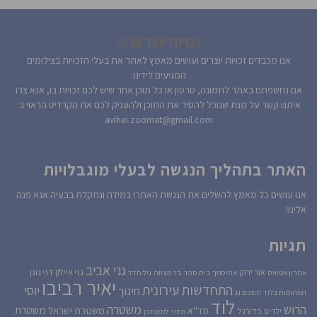
זכויות יוצרים ©
אנו מכבדים זכויות יוצרים ועושים מאמץ לאתר את בעלי הזכויות בצילומים
המגיעים לידינו.
אם נחשפתם באתר לתמונה, סרטון או כל תוכן אחר שיש לכם זכויות בו, אנא צרו
איתנו קשר על מנת שנוכל להסיר את התוכן ולהעניק לכם את הקרדיט הראוי ב:
avihai.zoomat@gmail.com
האתר בתהליך הנגשה לבעלי מוגבלויות
אנו עושים כל מאמץ להשלים את הנגשת האתר! במידה ונתקלת בבעיה אנא פנה
אלינו!
תגיות
גני אביב
גני איילון
דני גונן
אור ירוק
אהרון אטיאס
אחיסמך
בית ספר
בר מצווה
גיל חדד
יאיר רביבו
התחדשות עירונית
יוסי
חינוך
המהומות בלוד
הסכם גג
לוד
הרוש
משטרה
משטרת
משטרת ישראל
כדורגל
מד''א
ילדים
מחיר למשתכן