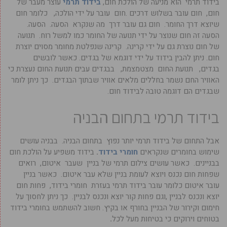
בידוד תרמי הוא מניעה של הולכת חום,
בידוד תרמי
עוצר מעבר של
חום, חום עובר בשלוש דרכים .חום עובר על ידי הולכה, כלומר חום
שיוצא דרך החומר. חום גם עובר דרך מה שנקרא הסעה. הסעה.
הסעה זה חום שנוצר על ידי תנועה של החומר כמו למשל רוח. תנועה
של חום נוצרת גם על ידי קרינה. קרינה שנפלטת מחומר מסוים יוצרת
חום. ניתן להבין בידוד על ידי דוגמא של בגדים. כאשר לובשים
בגדים, תנועת החום מצטמצמת, בבגדים עבים תנועת החום נעצרת כי
האוויר החם נשמר בחללים מלאים אוויר שבתוך הבגדים. כך ניתן לומר
שבגדים הם דוגמה טובה לבידוד חום.
בידוד תרמי בתחום הבניה
אבל התחום של בידוד תרמי יותר נפוץ בתחום הבניה. בבניה עושים
שימוש בחומרים שנקראים
חומרי בידוד
.
בידוד משפיע על הולכת חום
בבניינים. כאשר עושים צילום תרמי של בניין שעבר איטום, רואים
שפחות חום נכנס ויוצא לעומת בניין שלא עבר איטום. כאשר בניין
עובר איטום כלומר עובר בידוד תרמי בעזרת חומרי בידוד, פחות חום
יוצא ונכנס לבניין ,וגם פחות קור יוצא ונכנס לבניין. כך ניתן לחסוך על
חימום וקירור של הבניין בחורף או בקיץ. חשוב להשתמש בחומרי בידוד
בטוחים וירוקים כי בטיחות מעל לכל
.