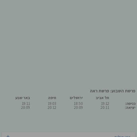
פרשת השבוע: פרשת ראה
תל אביב
ירושלים
חיפה
באר שבע
כניסה:
19:12
18:50
19:03
19:11
יציאה:
20:11
20:09
20:12
20:09