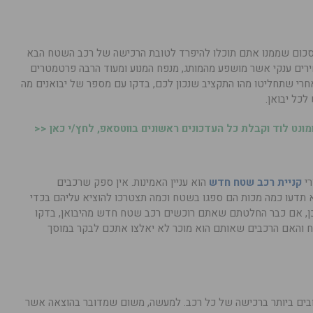
הסכום שממנו אתם תוכלו להיפרד לטובת הרכישה של רכב השטח הבא
ירים ענקי אשר מושפע מהמותג, מנפח המנוע ומעוד הרבה פרטמטרים
חרי שתחליטו מהו התקציב שנכון לכם, בדקו עם מספר של יבואנים מה
לכל יבואן.
נט לוד וקבלת כל העדכונים ראשונים בווטסאפ, לחץ/י כאן <<
רי
קניית רכב שטח חדש
הוא עניין האמינות. אין ספק שרכבים
 תדעו כמה מכות הם ספגו בשטח וכמה תצטרכו להוציא עליהם בכדי
ן, אם כבר החלטתם שאתם רוכשים רכב שטח חדש מהיבואן, בדקו
ח והאם הרכבים שאותם הוא מוכר לא יאלצו אתכם לבקר במוסך
בים ביותר ברכישה של כל רכב. למעשה, משום שמדובר בהוצאה אשר