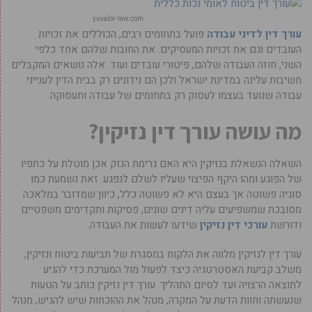
yuvalor-law.com
עורך דין לדיני עבודה
פועל בתחומים רבים, הכוללים את זכויות
העובדים וגם את זכויות המעסיקים. את החובות שלהם אחד כלפי
השני, חוזה העבודה שלהם, פיטורי עובדים ועוד. אלה נושאים המקבלים
חשיבות עלינה במדינת ישראל ולכן הם נידונים רק בבית הדין לענייני
עבודה שנועד בעצמו לעסוק רק בתחומים של עבודה ותעסוקה.
מה עושה עורך דין נזיקין?
השאלה הנשאלת בנזיקין היא האם גרימת הנזק אכן מוטלת על כתפיו
של הפוגע ומהו היקף הפיצוי שעליו לשלם לנפגע. זאת נשמעת כמו
סוגיה פשוטה אך בעצם היא לא פשוטה כלל, כיוון שמדובר במלאכה
מסובכת שמשפיעים עליה דינים שונים, פסיקות ותקדימים משפטיים
ודורשת
עורכי דין נזיקין
שידעו לעשות את העבודה.
עורך דין לנזיקין מלווה את הלקוח במסגרת של תביעות ביטוח ונזיקין,
משלב קביעת האסטרטגיה כיצד לפעול מול המערכת כדי להגיע
לתוצאה הרצויה ועד לסיום התהליך. עורך דין נזיקין כותב על הטעות
שנעשתה וחוות הדעת על המקרה, מנהל את ההוכחות שיש להגיש, מנהל