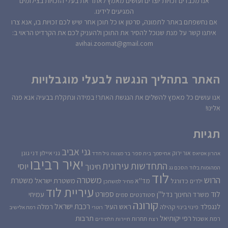
אנו מכבדים זכויות יוצרים ועושים מאמץ לאתר את בעלי הזכויות בצילומים
המגיעים לידינו.
אם נחשפתם באתר לתמונה, סרטון או כל תוכן אחר שיש לכם זכויות בו, אנא צרו
איתנו קשר על מנת שנוכל להסיר את התוכן ולהעניק לכם את הקרדיט הראוי ב:
avihai.zoomat@gmail.com
האתר בתהליך הנגשה לבעלי מוגבלויות
אנו עושים כל מאמץ להשלים את הנגשת האתר! במידה ונתקלת בבעיה אנא פנה
אלינו!
תגיות
גני אביב
גני איילון
דני גונן
אור ירוק
אהרון אטיאס
אחיסמך
בית ספר
בר מצווה
גיל חדד
יאיר רביבו
התחדשות עירונית
יוסי
חינוך
המהומות בלוד
הסכם גג
לוד
הרוש
משטרה
משטרת
משטרת ישראל
כדורגל
מד''א
ילדים
מחיר למשתכן
עיריית לוד
לוד
ספורט
נדל''ן
עמיחי
משרד החינוך
סטודנטים
סמים
קורונה
רכבת ישראל
לנגפלד
ראש העיר
רמלה
קהילה
פינוי בינוי
רוטרי
רמת אלישיב
רפי יקותיאל
תרבות
רמת אשכול
תחרות
רצח
תיירות
תלמידים