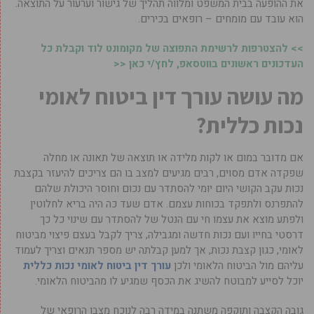
את ההופעה בבית המשפט ומלווה תהליך של גישור וערעור על התוצאה.
הוא עובד עם מומחים – רופאים בכירים.
>> להצטרפות לרשימת התפוצה של מקומונט לוד וקבלת כל
העדכונים ראשונים בווטסאפ, לחץ/י כאן <<
מה עושה עורך דין ביטוח לאומי
נכות כללית?
אם מדובר במום או לקות מלידה או תוצאה של תאונה או מחלה
שפקדה אדם מסוים, רבים מגיעים למצב בו הם צריכים להיעזר בקצבת
נכות עקב הקושי היום יומי להסתדר עם נכום וחוסר היכולת שלהם
להתפרנס ולתפקד בכוחות עצמם. אדם שעד כה היה בריא לחלוטין
ולפתע מוצא את עצמו חי עם הנטל של להסתדר עם שינוי כל כך
דרסטי בחייו ועם נכות חדשה ומגבילה, צריך לקבל בעצם פיצוי מביטוח
לאומי, כגון קצבת נכות, אך למען קבלתה יש מספר תנאים וצריך לעמוד
עליהם מול הביטוח הלאומי ולכן
עורך דין ביטוח לאומי נכות כללית
יוכל לסייע למבוטח להשיג את הכסף שמגיע לו מהביטוח הלאומי.
גובה הקצבה ותוקפה משתנה במידה רבה לנוכח מצבו הרופאי של