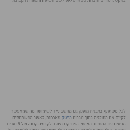
באקסלרטורים וחברות סטארט-אפ לשם חשיפה והעשרת הקבוצה.
לכל משתתף בתכנית מוענק גם מחשב נייד לשימושו, מה שמאפשר
לקיים את התוכנית בתוך חברות
הייטק
מארחות, כאשר המשתתפים
מגיעים עם המחשב האישי. הפרויקט מיועד לקבוצה קטנה של 8 נערים