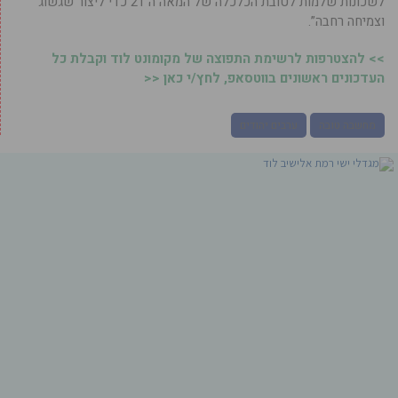
לשכונות שלמות לטובת הכלכלה של המאה ה־21 כדי ליצור שגשוג
וצמיחה רחבה”.
>> להצטרפות לרשימת התפוצה של מקומונט לוד וקבלת כל
העדכונים ראשונים בווטסאפ, לחץ/י כאן <<
מחשבה טובה
ערבים יהודים