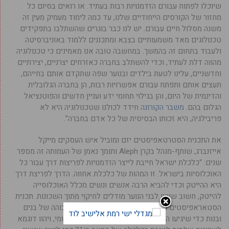
שיוכלו לפתוח עבורם הזדמנויות רבות בעתיד. או רואים בסיום כל
מחזור של הקורסים הייחודיים שלנו, עד כמה לימוד מעמיק מעין זה
משנה מסלול חיים עבורם. יש לנו כבר בוגרים שהשתלבו בתפקידים
טכנולוגים מאד משמעותיים בצבא ומתכננים ללמוד באוניברסיטה
ולעבוד בתחום זה בהמשך. במחשבה טובה אנו מאמינים כי טכנולוגיה
מהווה דלת לעתיד, וכדי להשתלב בחברה כאזרחים יצרניים, יצירתיים
וחדשניים, עלינו לטעת בילדים ובנוער שפה שתקדם אותם בחייהם,
תעצים אותם ותפתח עבורם אפשרויות רבות, הן בחברה הגלובלית
והדינמית של היום, והן בגילוי תחומי ידע ועניין חדשים והפוטנציאל
הגלום בהם.
משבר הקורונה
חידד לכולנו שטכנולוגיה היא לא
פריבילגיה, היא זכותו הבסיסית של כל אדם בחברה”.
את התכנית הסטרטאפיסטים יזם ומוביל איש העסקים מייקל
אייזנברג, שותף-מנהל בקרן Aleph ותומך נאמן של העמותה זה מספר
שנים: “כלכלת ישראל חייבת לייצר הזדמנויות לפריצות דרך עבור כל
האוכלוסיות בישראל. זו המהות של כלכלת אחווה. הדרך לפריצת דרך
היא ההייטק וכדי להביא הרבה אנשים ונשים מכלל האוכלוסייה
להייטק, חשוב שיהיו לבני הנוער מודלים לחיקוי מתוך השכונות. תכנית
הסטאראפיסטים נועדה לאפשר הצלחה ברמה הכי גבוהה של בנים
ובנות כדי שיגיעו הכי רחוק בהייטק הישראלי והבינלאומי, ויהוו דוגמא