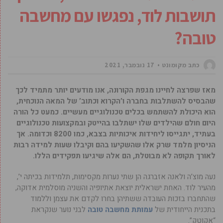
תושבות לוד, נפגשו עם מחשבה
טובה?
כתב מקומונט
17 נובמבר, 2021
מאז שפרצה לחיינו מגפת הקורונה, אנו מודעים יותר מתמיד לכך
שהבסיס להשתלבות בחברה ו’הקרוא וכתוב’ של המאה הנוכחית,
הוא היכולת להשתמש בכלים טכנולוגיים מעשיים. כמעט כל הורה
היום חולם שהילדים שלו ישתלבו בהייטק ובמקצועות טכנולוגיים
בעתיד, יתגייסו ליחידות איכותיות בצבא, כמו 8200 וכדומה. אך
הניסיון מלמד שרק אלו שהשקיעו בהם וקיבלו שעות למידה רבות
לאורך תקופה לא מבוטלת, הם אלה שיגיעו תפקידים הללו.
נעה מוצ’ה ולאנה אזברגה הן שתי נערות מקסימות, תלמידות בכיתה י’,
מהעיר לוד. האחת ישראלית יוצאת אתיופיה והשניה מוסלמית אדוקה,
שהתחברו בזכות העובדה ששתיהן בחרו לקדם את עצמן וללמוד
בתכנית הייחודית של
עמותת מחשבה טובה
לבני נוער שנקראת
“אקוטק”.