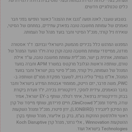
ונערות, בעלי יכולות למידה גבוהות ובעלי מוטיבציה גדולה ללמידה של
כלים טכנולוגיים חדשים.
בשבוע שעבר, לאנה ונועה “גנבו את ההצגה” כאשר הופיעו בפני חבר
נאמנים של עמותת מחשבה טובה בפארק עתידים, במתחם של הסיטי,
שאירח ניל קורני, מנכ”ל הסיטי וחבר בועד מנהל של העמותה.
המפגש המרגש כלל בכירים מהמשק הישראלי ובניהם: ד”ר אסטורה
מודנה, ממייסדי עמותת מחשבה טובה וקרן טרה ויו”ר הוועד המנהל של
העמותה, אורנית בן ישר, מנכ”לית עמותת מחשבה טובה, עו”ד אילת
טורם, שותפה וראשת הגלובל מרקטס במשרד APM וחברה בוועד
המנהל של העמותה, ניל קורני, מנכ”ל סיטי בנק ישראל וחבר בוועד
המנהל, אל”מ במיל’ טליה גזית, לשעבר מפקדת ממר”ם ושותפה ב-
PWC, משה פרבר, יזם הייטק, ממומחי אבטחת המידע בישראל וחבר
בחבר הנאמנים, עידית לוסקי, דירקטורית בכירה, יו”ר וועדת ביקורת
בבזק ודירקטורית ברפאל, איתי ז’טלני, שותף ב-EY ישראל, אמיר
שדה, מייסד ומנכ”ל CliniCrowd, חיים פרידמן, שותף מייסד של קרן
הון הסיכון ליונבירד (LIONBIRD), ירון פיטרו, מנכ”ל ומנהל השקעות
ראשי וולת’סטון החזקות בע”מ, ברק בן אליעזר, מנהל שותף בקרן
ההשקעות Winnovation , אלי גרונר, מנהל קרן Koch Disruptive
Technologies בישראל ועוד.