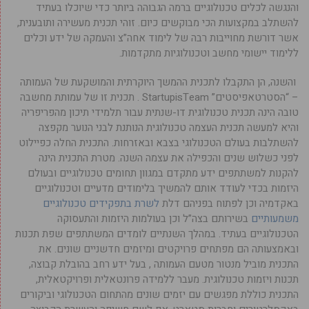
והנגשה לכלים טכנולוגיים ברמה הגבוהה ביותר כדי שיוכלו בעתיד
להשתלב במקצועות הכי מבוקשים כיום. זוהי תכנית מעשירה ותובענית,
אשר דורשת מחוייבות רבה של לימוד אחה”צ והעמקה של ידע וכלים
ללימוד יישומי מחשב וטכנולוגיות מתקדמות.
והשנה, הן התקבלו לתכנית ההמשך היוקרתית והמושקעת של העמותה
– “הסטרטאפיסטים” StartupisTeam . תכנית זו של עמותת מחשבה
טובה הינה תכנית טכנולוגית דו-שנתית עבור תלמידי תיכון מהפריפריה
והיא למעשה תכנית העצמה טכנולוגית הנותנת לבני הנוער מקפצה
להשתלבות בעולם הטכנולוגי בצבא ובאזרחות. התכנית החלה כפיילוט
לפני כשלוש שנים והכפילה את עצמה השנה. מטרת התכנית הינה
להקנות למשתתפים ידע מתקדם במגוון תחומים טכנולוגיים ובעולם
היזמות בכדי לעודד אותם להמשיך בלימודים מדעיים וטכנולוגיים
באקדמיה וכן לפתוח בפניהם דלת
לשרת בתפקידים טכנולוגיים
משמעותיים
בשירותם בצה”ל וכן בעולמות היזמות והתעסוקה
הטכנולוגיים בעתיד. במהלך השנתיים לומדים המשתתפים שפת תכנות
ובאמצעותה הם מפתחים פרויקטים ומיזמים חדשניים שונים. את
התכנית מוביל מנטור מטעם העמותה , בעל ידע רחב בהובלת קבוצה,
תכנות ויזמות טכנולוגית. מעבר ללמידה פרונטאלית ופרויקטאלית,
התכנית כוללת מפגשים עם יזמים שונים מהתחום הטכנולוגי וביקורים