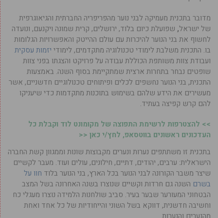
מדובר בתכנית מעמיקה
לבני נוער מהפריפריה החברתית והגיאוגרפית
של ישראל
,
שפועלת כיום בלוד, ירושלים, קרית שמונה ויקנעם, ונועדה
לחשוף את בני הנוער להיכרות עם עולם ההייטק והאפשרויות הגלומות
בו. התכנית משלבת לימודי טכנולוגיה מתקדמים, לימודי
יזמות עסקית
ועבודת צוות משותפת הכוללת עבודה על פרויקט והצגתו בפני צוות
שופטים נבחר בתחרות ארצית שמתקיימת בסוף השנה. באמצעות
התכנית, בני הנוער נחשפים לכלים ופיתוחים טכנולוגיים חדשניים, אשר
מעשירים את הידע שלהם בשימוש בתוכנות מתקדמות כדי שיעניקו
להם קרש קפיצה בעתיד.
>> להצטרפות לרשימת התפוצה של מקומונט לוד וקבלת כל
העדכונים ראשונים בווטסאפ, לחץ/י כאן <<
בתכנית זו משתתפים נערות ונערים מקבוצות שונות וממגוון קשת החברה
הישראלית: ערבים, יהודים, דתיים, חילונים, עולים ועוד. מעבר לקשיים
שיצר משבר הקורונה לבני הנוער בכל הארץ, בני הנוער בלוד
חוו על
בשרם
השנה גם חרדות וקשיים שנוצרו בשנה האחרונה בשל המצב
הבטחוני המעורער שבער בעיר. סביב שולחנות הלמידה נוצרו מעגלי כח
וחשיבה חדשנית, דווקא בשל השוני והייחודיות של כל אחד ואחת
מהנערים והנערות.