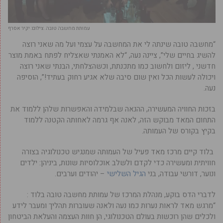
עמותת מחשבה טובה. צילום: יקיר אסרף
“מחשבה טובה שינתה לי את המחשבה על עצמי ועל מה שאני רוצה
להשיג בחיים שלי”, ציינה נעה, “לא האמנתי שאצליח לפתח באמת מוצר
חדשני , ליזום ולחשוב כמו מתכנתת, וכשהצלחתי, הבנתי שאני רוצה
ויכולה לעשות הכל ואין שום סיבה שלא אגיע רחוק בעתיד!”, הוסיפה
נעה.
בזכות החוויה המעשירה, ההנאה שבלמידה והאפשרות שלהן ללמוד את
התחום המאד מבוקש הזה, לאנה אף גרמה לאחותה הקטנה ללמוד
בקיץ בקורס של העמותה.
בלוד קיים מרכז מאד פעיל של העמותה שמנגיש טכנולוגיה בצורה
חוויתית ומעשירה כדי לקדם ולשלב אוכלוסיות שונות, ביניהן: ילדים
ונוער, דורשי עבודה, בני
הגיל השלישי
– יהודים וערבים.
לדברי הדס בוקע, מנהלת המרכז של עמותת מחשבה טובה בלוד :
“מרגש מאד לראות נערות כמו נעה ולאנה שעוברות תהליך ומעבר לידע
ולכלים שהן רוכשות בעולם הטכנולוגי, הן חוות העצמה והעלאת הביטחון