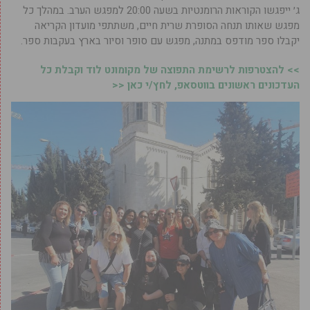
ג׳ ייפגשו הקוראות הרומנטיות בשעה 20:00 למפגש הערב. במהלך כל
מפגש שאותו תנחה הסופרת שרית חיים, משתתפי מועדון הקריאה
יקבלו ספר מודפס במתנה, מפגש עם סופר וסיור בארץ בעקבות ספר.
>> להצטרפות לרשימת התפוצה של מקומונט לוד וקבלת כל
העדכונים ראשונים בווטסאפ, לחץ/י כאן <<