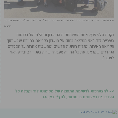
חברות מועדון הקריאה של הספרייה לדורות בסיור בעקבות הספר ‘מישהו לרוץ איתו’ בירושלים. תמונה:
דוברות
רקפת סלע פרץ, אחת ממשתתפות המועדון ומנהלת מח’ הכנסות
בעיריית לוד: ״אני ממליצה בחום על מועדון הקריאה. החוויות שבשיתוף
הקריאה מאירות ומגלות רעיונות חדשים ומחשבות אחרות על הספרים
הנהדרים שקראנו. את כל החוויה מעבירה שרית בעניין רב ובידע ראוי
לשבח”.
>> להצטרפות לרשימת התפוצה של מקומונט לוד וקבלת כל
העדכונים ראשונים בווטסאפ, לחץ/י כאן <<