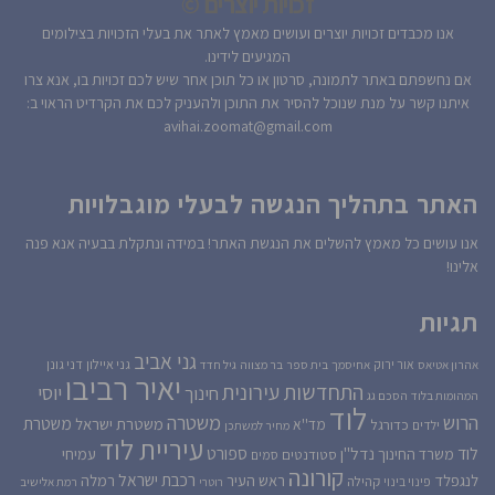
זכויות יוצרים ©
אנו מכבדים זכויות יוצרים ועושים מאמץ לאתר את בעלי הזכויות בצילומים
המגיעים לידינו.
אם נחשפתם באתר לתמונה, סרטון או כל תוכן אחר שיש לכם זכויות בו, אנא צרו
איתנו קשר על מנת שנוכל להסיר את התוכן ולהעניק לכם את הקרדיט הראוי ב:
avihai.zoomat@gmail.com
האתר בתהליך הנגשה לבעלי מוגבלויות
אנו עושים כל מאמץ להשלים את הנגשת האתר! במידה ונתקלת בבעיה אנא פנה
אלינו!
תגיות
גני אביב
גני איילון
דני גונן
אור ירוק
אהרון אטיאס
אחיסמך
בית ספר
בר מצווה
גיל חדד
יאיר רביבו
התחדשות עירונית
יוסי
חינוך
המהומות בלוד
הסכם גג
לוד
הרוש
משטרה
משטרת
משטרת ישראל
כדורגל
מד''א
ילדים
מחיר למשתכן
עיריית לוד
לוד
ספורט
נדל''ן
עמיחי
משרד החינוך
סטודנטים
סמים
קורונה
רכבת ישראל
לנגפלד
ראש העיר
רמלה
קהילה
פינוי בינוי
רוטרי
רמת אלישיב