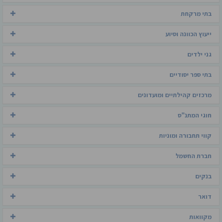
בתי מרקחת
ייעוץ הכוונה וסיוע
גני ילדים
בתי ספר יסודיים
מרכזים קהילתיים ומועדונים
חוגי המתנ"ס
קווי תחבורה ומוניות
חברת החשמל
בנקים
דואר
מקוואות