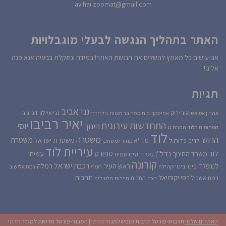
avihai.zoomat@gmail.com
האתר בתהליך הנגשה לבעלי מוגבלויות
אנו עושים כל מאמץ להשלים את הנגשת האתר! במידה ונתקלת בבעיה אנא פנה
אלינו!
תגיות
גני אביב
גני איילון
דני גונן
אור ירוק
אהרון אטיאס
אחיסמך
בית ספר
בר מצווה
גיל חדד
יאיר רביבו
התחדשות עירונית
יוסי
חינוך
המהומות בלוד
הסכם גג
לוד
הרוש
משטרה
משטרת
משטרת ישראל
כדורגל
מד''א
ילדים
מחיר למשתכן
עיריית לוד
לוד
ספורט
נדל''ן
עמיחי
משרד החינוך
סטודנטים
סמים
קורונה
רכבת ישראל
לנגפלד
ראש העיר
רמלה
קהילה
פינוי בינוי
רוטרי
רמת אלישיב
רפי יקותיאל
תרבות
רמת אשכול
תחרות
רצח
תיירות
תלמידים
האתרים שלנו:
תרבוש-פורטל תרבות ונופש למגזר הדתי
|
המגזר-פורטל חדשות למגזר הדתי