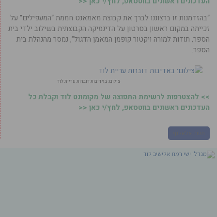
העדכונים ראשונים בווטסאפ, לחץ/י כאן <<
“בהזדמנות זו ברצוננו לברך את קבוצת מאמאנט חממת “המעפילים” על
זכייתה במקום ראשון בסרטון על הדינמיקה הקבוצתית בשילוב ילדי בית
הספר, תודות למורה ויקטור קופמן המאמן הדגול”, נמסר מהנהלת בית
הספר.
צילום: באדיבות דוברות עריית לוד
>> להצטרפות לרשימת התפוצה של מקומונט לוד וקבלת כל
העדכונים ראשונים בווטסאפ, לחץ/י כאן <<
משה אלאלוף