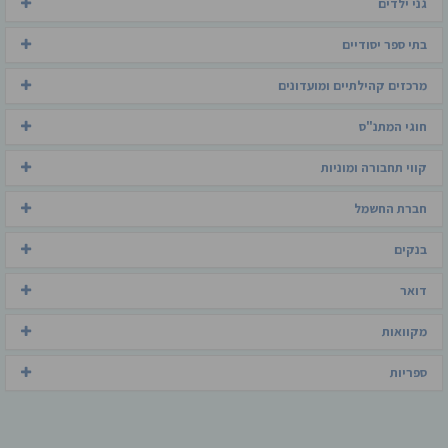
גני ילדים
בתי ספר יסודיים
מרכזים קהילתיים ומועדונים
חוגי המתנ"ס
קווי תחבורה ומוניות
חברת החשמל
בנקים
דואר
מקוואות
ספריות