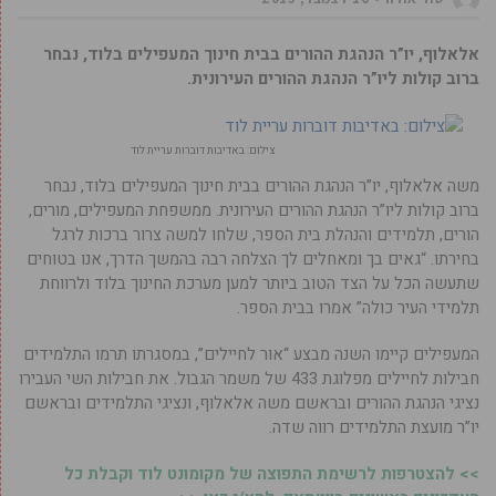
אלאלוף, יו”ר הנהגת ההורים בבית חינוך המעפילים בלוד, נבחר
ברוב קולות ליו”ר הנהגת ההורים העירונית.
צילום: באדיבות דוברות עריית לוד
משה אלאלוף, יו”ר הנהגת ההורים בבית חינוך המעפילים בלוד, נבחר
ברוב קולות ליו”ר הנהגת ההורים העירונית. ממשפחת המעפילים, מורים,
הורים, תלמידים והנהלת בית הספר, שלחו למשה צרור ברכות לרגל
בחירתו. “גאים בך ומאחלים לך הצלחה רבה בהמשך הדרך, אנו בטוחים
שתעשה הכל על הצד הטוב ביותר למען מערכת החינוך בלוד ולרווחת
תלמידי העיר כולה” אמרו בבית הספר.
המעפילים קיימו השנה מבצע “אור לחיילים”, במסגרתו תרמו התלמידים
חבילות לחיילים מפלוגת 433 של משמר הגבול. את חבילות השי העבירו
נציגי הנהגת ההורים ובראשם משה אלאלוף, ונציגי התלמידים ובראשם
יו”ר מועצת התלמידים רווה שדה.
>> להצטרפות לרשימת התפוצה של מקומונט לוד וקבלת כל