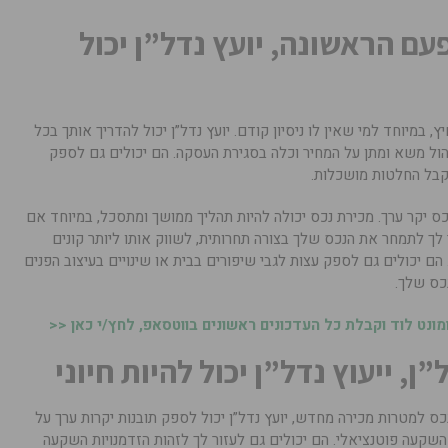
ם הראשונה, יועץ נדל”ן יכול
, במיוחד למי שאין לו ניסיון קודם. יועץ נדל”ן יכול להדריך אותך בכל
הול משא ומתן על המחיר וכלה בסגירת העסקה. הם יכולים גם לספק
לקבל החלטות מושכלות.
נכס יקר ערך. מכירת נכס יכולה להיות תהליך ממושך ומתסכל, במיוחד אם
ר לך לתמחר את הנכס שלך בצורה תחרותית, לשווק אותו ליותר קונים
ם יכולים גם לספק עצות לגבי שיפורים בבית או שינויים בעיצוב הפנים
כס שלך.
נט לוד וקבלת כל העדכונים ראשונים בווטסאפ, לחץ/י כאן <<
 ייעוץ נדל”ן יכול להיות חיוני
ס למטרות מכירה מחדש, יועץ נדל”ן יכול לספק תובנות יקרות ערך על
שקעה פוטנציאלי. הם יכולים גם לעזור לך לזהות הזדמנויות השקעה