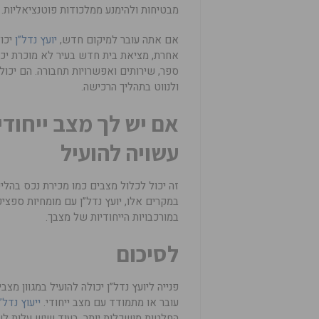
מבטיחות ולהימנע ממלכודות פוטנציאליות.
אם אתה עובר למיקום חדש,
יועץ נדל”ן
יכו
אחרת, מציאת בית חדש בעיר לא מוכרת יכול
ספר, שירותים ואפשרויות תחבורה. הם יכול
ולנווט בתהליך הרכישה.
אם יש לך מצב ייחודי 
עשויה להועיל
זה יכול לכלול מצבים כמו מכירת נכס בהליכי
במקרים אלו, יועץ נדל”ן עם מומחיות ספציפ
במורכבויות הייחודיות של מצבך.
לסיכום
פנייה ליועץ נדל”ן יכולה להועיל במגוון מצ
עובר או מתמודד עם מצב ייחודי.
ייעוץ נדל”
החלטות מושכלות יותר. בעוד שיש עלות לשי