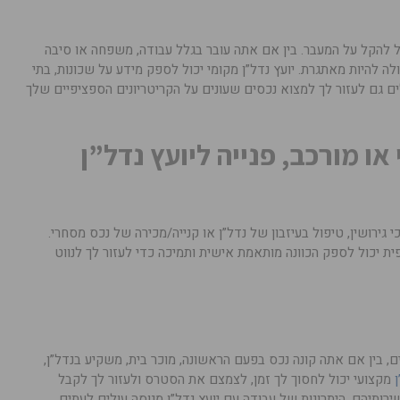
ל להקל על המעבר. בין אם אתה עובר בגלל עבודה, משפחה או סיבה
ה להיות מאתגרת. יועץ נדל”ן מקומי יכול לספק מידע על שכונות, בתי
ים גם לעזור לך למצוא נכסים שעונים על הקריטריונים הספציפיים שלך
או מורכב, פנייה ליועץ נדל”ן
 גירושין, טיפול בעיזבון של נדל”ן או קנייה/מכירה של נכס מסחרי.
ית יכול לספק הכוונה מותאמת אישית ותמיכה כדי לעזור לך לנווט
בים, בין אם אתה קונה נכס בפעם הראשונה, מוכר בית, משקיע בנדל”ן,
ן
מקצועי יכול לחסוך לך זמן, לצמצם את הסטרס ולעזור לך לקבל
רותיהם, היתרונות של עבודה עם יועץ נדל”ן מנוסה עולים לעתים