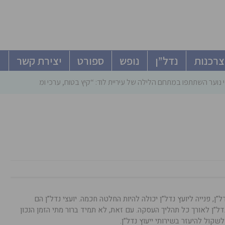
צרכנות
נדל”ן
נופש
ספורט
יצירת קשר
 נוער השתתפו במתחם הלילה של עיריית לוד: “קיץ בטוח, ערכי ומהנה”
, פנייה ליועץ נדל”ן יכולה להיות החלטה חכמה. יועצי נדל”ן הם
דל”ן לאורך כל תהליך העסקה. עם זאת, לא תמיד ברור מתי הזמן הנכון
קול להיעזר בשירותי ייעוץ נדל”ן.