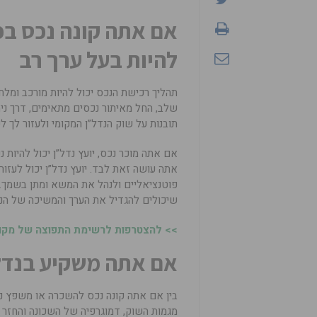
אם אתה קונה נכס בפע
להיות בעל ערך רב
תהליך רכישת הנכס יכול להיות מורכב ומלחיץ
שלב, החל מאיתור נכסים מתאימים, דרך ני
תובנות על שוק הנדל”ן המקומי ולעזור לך 
אם אתה מוכר נכס, יועץ נדל”ן יכול להיות 
אתה עושה זאת לבד. יועץ נדל”ן יכול לעזו
פוטנציאליים ולנהל את המשא ומתן בשמך. ה
שיכולים להגדיל את הערך והמשיכה של הנ
>> להצטרפות לרשימת התפוצה של מקומו
אם אתה משקיע בנדל”ן,
בין אם אתה קונה נכס להשכרה או משפץ נכ
מגמות השוק, דמוגרפיה של השכונה והחזר ה