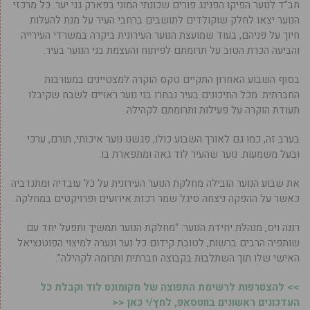
חב”ד לנוער הפיקו הפנינג פורים שכונתי המוני בפארק גני יער. כל מרכזי
הנוער יצאו לחלק שוקולדים לתושבים ברחבי העיר על מנת להעלות
חיוך על פניהם, בעוד שמועצת הנוער העירונית ביקרה במשרדי העירייה
והביעה הכרת הטוב על תרומתם לפיתוח והעצמת בני הנוער בעיר.
בסוף השבוע האחרון התקיים טקס הוקרה למצטיינים במעורבות
החברתית. מכל התיכונים בעיר נבחרו בני נוער ראויים לשבח שקיבלו
תעודת הוקרה על פעילות ותרומתם לקהילה.
בערב זה, כמו גם לאורך השבוע כולו, פגשנו נוער איכותי, תורם, ערכי
ובעל משמעות. נוער שהעיר לוד גאה ומתפארת בו.
את שבוע הנוער הובילה מחלקת הנוער העירונית על כל עובדיה ומתנדביה
כאשר על ההפקה ניצחה סיגל שמר רכזת אירועים ופרויקטים במחלקה.
רננה ויס, מנהלת יחידת הנוער: “מחלקת הנוער תמשיך ותפעל יחד עם
שותפיה הרבים ברשות, לטובת קידום כל נער ונערה למיצוי הפוטנציאל
האישי שלו תוך השתלבות בקבוצה חברתית ותרומה לקהילה”.
>> להצטרפות לרשימת התפוצה של מקומונט לוד וקבלת כל
העדכונים ראשונים בווטסאפ, לחץ/י כאן <<