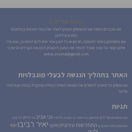
זכויות יוצרים ©
אנו מכבדים זכויות יוצרים ועושים מאמץ לאתר את בעלי הזכויות בצילומים
המגיעים לידינו.
אם נחשפתם באתר לתמונה, סרטון או כל תוכן אחר שיש לכם זכויות בו, אנא צרו
איתנו קשר על מנת שנוכל להסיר את התוכן ולהעניק לכם את הקרדיט הראוי ב:
avihai.zoomat@gmail.com
האתר בתהליך הנגשה לבעלי מוגבלויות
אנו עושים כל מאמץ להשלים את הנגשת האתר! במידה ונתקלת בבעיה אנא פנה
אלינו!
תגיות
גני אביב
גני איילון
דני גונן
אור ירוק
אהרון אטיאס
אחיסמך
בית ספר
בר מצווה
גיל חדד
יאיר רביבו
התחדשות עירונית
יוסי
חינוך
המהומות בלוד
הסכם גג