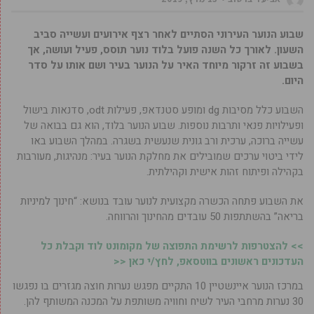
שבוע הנוער העירוני הסתיים לאחר רצף אירועים ועשייה סביב
השעון. לאורך כל השנה פועל בלוד נוער תוסס, פעיל ועושה, אך
בשבוע זה זרקור מיוחד האיר על הנוער בעיר ושם אותו על סדר
היום.
השבוע כלל מסיבות dg ומופע סטנדאפ, פעילות odt, סדנאות בישול
ופעילויות פנאי ותרבות נוספות. שבוע הנוער בלוד, הוא גם בבואה של
עשייה ברוכה, ערכית ורב גונית שנעשית בשגרה. במהלך השבוע באו
לידי ביטוי ערכים שמובילים את מחלקת הנוער בעיר: מנהיגות, מעורבות
בקהילה ופיתוח זהות אישית וקהילתית.
את השבוע פתחה הכשרה מקצועית לנוער עובד בנושא: “חינוך למיניות
בריאה” בהשתתפות 50 עובדים מהחינוך והרווחה.
>> להצטרפות לרשימת התפוצה של מקומונט לוד וקבלת כל
העדכונים ראשונים בווטסאפ, לחץ/י כאן <<
במרכז הנוער איינשטיין 10 התקיים מפגש נערות חוצה מגזרים בו נפגשו
30 נערות מרחבי העיר לשיח וחוויה משותפת על המכנה המשותף להן.