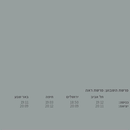
פרשת השבוע: פרשת ראה
תל אביב
ירושלים
חיפה
באר שבע
כניסה:
19:12
18:50
19:03
19:11
יציאה:
20:11
20:09
20:12
20:09