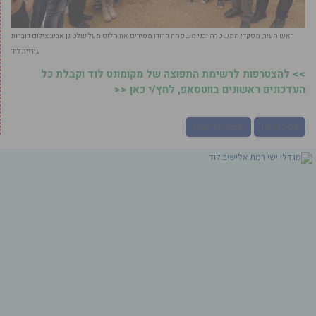
ראש העיר, מפקדי המשטרה ובני משפחת קרודו מסירים את הלוט מעל שלט גן אביב.צילום דוברות
עיריית לוד
>> להצטרפות לרשימת התפוצה של מקומונט לוד וקבלת כל
העדכונים ראשונים בווטסאפ, לחץ/י כאן <<
אביב קרודו
שכונת גני אביב