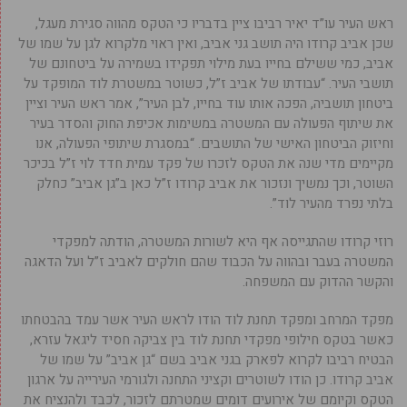
ראש העיר עו”ד יאיר רביבו ציין בדבריו כי הטקס מהווה סגירת מעגל,
שכן אביב קרודו היה תושב גני אביב, ואין ראוי מלקרוא לגן על שמו של
אביב, כמי ששילם בחייו בעת מילוי תפקידו בשמירה על ביטחונם של
תושבי העיר. “עבודתו של אביב ז”ל, כשוטר במשטרת לוד המופקד על
ביטחון תושביה, הפכה אותו עוד בחייו, לבן העיר”, אמר ראש העיר וציין
את שיתוף הפעולה עם המשטרה במשימות אכיפת החוק והסדר בעיר
וחיזוק הביטחון האישי של התושבים. “במסגרת שיתופי הפעולה, אנו
מקיימים מדי שנה את הטקס לזכרו של פקד עמית חדד לוי ז”ל בכיכר
השוטר, וכך נמשיך ונזכור את אביב קרודו ז”ל כאן ב”גן אביב” כחלק
בלתי נפרד מהעיר לוד”.
רוזי קרודו שהתגייסה אף היא לשורות המשטרה, הודתה למפקדי
המשטרה בעבר ובהווה על הכבוד שהם חולקים לאביב ז”ל ועל הדאגה
והקשר ההדוק עם המשפחה.
מפקד המרחב ומפקד תחנת לוד הודו לראש העיר אשר עמד בהבטחתו
כאשר בטקס חילופי מפקדי תחנת לוד בין צביקה חסיד ליגאל עזרא,
הבטיח רביבו לקרוא לפארק בגני אביב בשם “גן אביב” על שמו של
אביב קרודו. כן הודו לשוטרים וקציני התחנה ולגורמי העירייה על ארגון
הטקס וקיומם של אירועים דומים שמטרתם לזכור, לכבד ולהנציח את