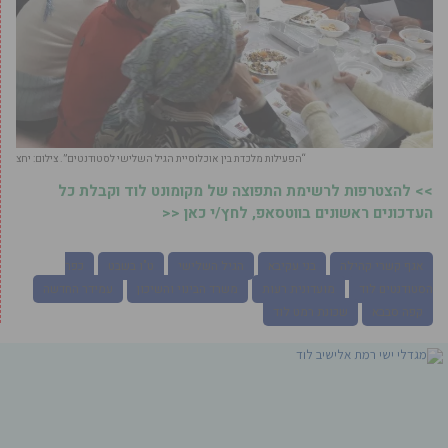
“הפעילות מלכדת בין אוכלוסיית הגיל השלישי לסטודנטים”. צילום: יחצ
>> להצטרפות לרשימת התפוצה של מקומונט לוד וקבלת כל
העדכונים ראשונים בווטסאפ, לחץ/י כאן <<
אגף קשרי קהילה
בני עקיבא
הגיל השלישי
ט"ו בשבט
כפר
הסטודנטים לוד
מועדונית רעות
משרד הבינוי והשיכון
עמידר החדשה
קפה סבבא
שכונת רמט לוד