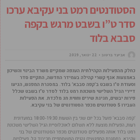
הסטודנטים רמט בני עקיבא ערכו
סדר ט”ו בשבט מרגש בקפה
סבבא בלוד
אביעד ברטוב
22 ינואר, 2019
כחלק מהפעילות הקהילתית הענפה שמקיים משרד הבינוי והשיכון
באמצעות אגף קשרי קהילה בעמידר החדשה, התקיים סדר
וסעודת ט”ו בשבט ב’קפה סבבא’ בלוד. במסגרת המפגש, הגיעו
דיירי הגיל השלישי משכונת רמט בלוד לסדר ט”ו בשבט שכלל
פירות יבשים, חגיגת שירים וחווית חג מלכדת. את הפעילות
העבירו 5 סטודנטים מכפר הסטודנטים של בני עקיבא.
‘קפה סבבא’ פועל בכל יום שני בין השעות 18:00-19:30 במועדונית
רעות, הפעילות מוצעת ללא תשלום לאוכלוסיית הגיל השלישי משכונת
רמט בלוד אותה מפעילים סטודנטים מכפר הסטודנטים של בני
עקיבא. במסגרת המפגשים נהנים המשתתפים מכיבוד קל, פעילויות,