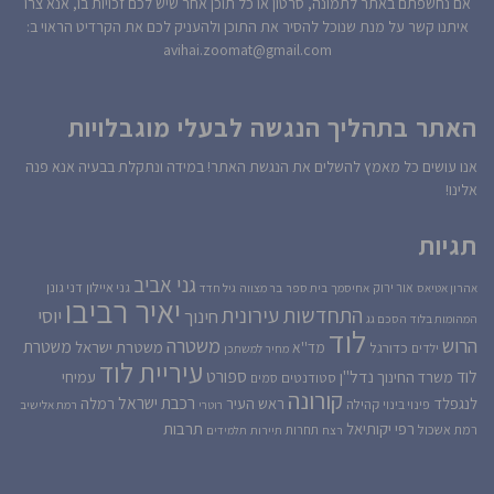
אם נחשפתם באתר לתמונה, סרטון או כל תוכן אחר שיש לכם זכויות בו, אנא צרו
איתנו קשר על מנת שנוכל להסיר את התוכן ולהעניק לכם את הקרדיט הראוי ב:
avihai.zoomat@gmail.com
האתר בתהליך הנגשה לבעלי מוגבלויות
אנו עושים כל מאמץ להשלים את הנגשת האתר! במידה ונתקלת בבעיה אנא פנה
אלינו!
תגיות
גני אביב
גני איילון
דני גונן
אור ירוק
אהרון אטיאס
אחיסמך
בית ספר
בר מצווה
גיל חדד
יאיר רביבו
התחדשות עירונית
יוסי
חינוך
המהומות בלוד
הסכם גג
לוד
הרוש
משטרה
משטרת
משטרת ישראל
כדורגל
מד''א
ילדים
מחיר למשתכן
עיריית לוד
לוד
ספורט
נדל''ן
עמיחי
משרד החינוך
סטודנטים
סמים
קורונה
רכבת ישראל
לנגפלד
ראש העיר
רמלה
קהילה
פינוי בינוי
רוטרי
רמת אלישיב
רפי יקותיאל
תרבות
רמת אשכול
תחרות
רצח
תיירות
תלמידים