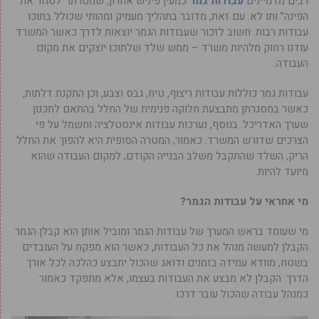
רבים מדמיינים
עבודות גמר
כמעין פיניש אחרון, שמטרתו “לסגור את
הפינה” ותו לא. עם זאת, מדובר בתהליך מעמיק ומהותי שכולל בתוכו
עבודות רבות. חשוב לזכור שעבודות הגמר יוצאות לדרך כאשר המשרד
עודנו רחוק מלהיות משרד – ממש שלד שלתוכו יוצקים את מקום
העבודה.
עבודות גמר כוללות עבודות ריצוף, טיח, גבס וצבע, וכן התקנת דלתות,
כאשר במסגרתן מתבצעת חלוקה פנימית של החלל בהתאם לתכנון
שערך האדריכל. בנוסף, נערכות עבודות אינסטלציה וחשמל על פי
הצרכים שדורש המשרד. כאמור, המטרה הסופית היא להפוך את החלל
הריק, השלד שהתקבל משלב הבנייה הקודם, למקום העבודה שהוא
מיועד להיות.
מי אחראי על עבודות הגמר?
מי שעומד בראש המערך של עבודות הגמר ומוביל אותן הוא קבלן הגמר.
הקבלן למעשה מנהל את כל העבודות, כאשר הוא מפקח על העובדים
בשטח, מוודא עמידה בזמנים ודואג שהכול יתבצע כהלכה לכל אורך
הדרך. הקבלן לא מבצע את העבודות בעצמו, אלא מתפקד כאמור
כמנהל עבודה שהכול עובר דרכו.