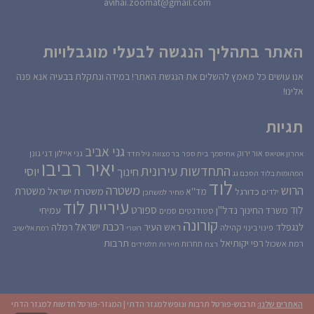
avihai.zoomat@gmail.com
האתר בתהליך הנגשה לבעלי מוגבלויות
אנו עושים כל מאמץ להשלים את הנגשת האתר! במידה ונתקלת בבעיה אנא פנה
אלינו!
תגיות
גני אביב
גני איילון
דני גונן
אור ירוק
אהרון אטיאס
אחיסמך
בית ספר
בר מצווה
גיל חדד
יאיר רביבו
התחדשות עירונית
יוסי
חינוך
המהומות בלוד
הסכם גג
לוד
הרוש
משטרה
משטרת
משטרת ישראל
כדורגל
מד''א
ילדים
מחיר למשתכן
עיריית לוד
לוד
ספורט
נדל''ן
עמיחי
משרד החינוך
סטודנטים
סמים
קורונה
רכבת ישראל
לנגפלד
ראש העיר
רמלה
קהילה
פינוי בינוי
רוטרי
רמת אלישיב
רפי יקותיאל
תרבות
רמת אשכול
תחרות
רצח
תיירות
תלמידים
האתרים שלנו:
תרבוש-פורטל תרבות ונופש למגזר הדתי
|
המגזר-פורטל חדשות למגזר הדתי