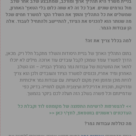
בניית משרד היא תהליך ארוך ומורכב, שמתבצע שלב אחר שלב
מול גורמים שונים. אבל כל זה לא שווה כלום בלי הטאץ’ האחרון,
שמשלים את כל התהליך והופך את השלד הקר למשרד חמים שכל
מה שנותר הוא להכניס את הציוד, להתיישב ולהתחיל לעבוד. אלה
הן עבודות הגמר.
למה בכלל צריך את זה?
בתום התהליך הארוך של בניית היסודות והשלד מתקבל חלל ריק. מכאן,
הדרך למשרד עומד שמוכן לקבל עובדים עוד ארוכה. מילים לא יוכלו
לתאר את החשיבות של עבודות גמר בתהליך הבנייה – זהו השלב
האחרון ומיד אחריו, נכנסים למשרד הציוד והעובדים ולכן הוא צריך
להיות מוכן ומזומן ואין מקום לטעויות. עם עבודות גמר איכותיות
ומדויקות, תוכנית אדריכלית ועיצובית תקום לתחייה בדיוק כפי
שדמיינתם וכל פשרה בשלב הזה תעלה לכם ביוקר בהמשך.
>> להצטרפות לרשימת התפוצה של מקומונט לוד וקבלת כל
העדכונים ראשונים בווטסאפ, לחץ/י כאן <<
מה כוללות עבודות גמר?