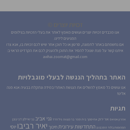
זכויות יוצרים ©
אנו מכבדים זכויות יוצרים ועושים מאמץ לאתר את בעלי הזכויות בצילומים
המגיעים לידינו.
אם נחשפתם באתר לתמונה, סרטון או כל תוכן אחר שיש לכם זכויות בו, אנא צרו
איתנו קשר על מנת שנוכל להסיר את התוכן ולהעניק לכם את הקרדיט הראוי ב:
avihai.zoomat@gmail.com
האתר בתהליך הנגשה לבעלי מוגבלויות
אנו עושים כל מאמץ להשלים את הנגשת האתר! במידה ונתקלת בבעיה אנא פנה
אלינו!
תגיות
גני אביב
גני איילון
דני גונן
אור ירוק
אהרון אטיאס
אחיסמך
בית ספר
בר מצווה
גיל חדד
יאיר רביבו
התחדשות עירונית
יוסי
חינוך
המהומות בלוד
הסכם גג