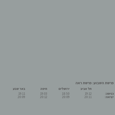
פרשת השבוע: פרשת ראה
תל אביב
ירושלים
חיפה
באר שבע
כניסה:
19:12
18:50
19:03
19:11
יציאה:
20:11
20:09
20:12
20:09