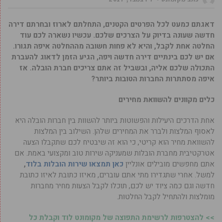
דאגתם כמעט לכל הפרטים הקטנים, התחלתם לארוז ובחרתם דירה
חדשה שעונה בדיוק על הצרכים שלכם. עכשיו נשארה לכם עוד
החלטה אחת לקבל, והיא לא פחות חשובה מההחלטה איפה תגורו.
אם יש לכם בינתיים דירה חדשה ויפה, הגיע הזמן לדאוג להעברת
התכולה שלכם אליה, ובשביל זה אתם צריכים חברת הובלה. אז
איפה מסתתרות החברות הטובות ביותר?
כלים מקוונים להשוואת מחירים
אחת הדרכים היעילות והפשוטות ביותר להשוות בין חברות הובלה היא
לאסוף המלצות ולברר את המחירים שלהן. השילוב בין המלצות
להשוואת מחיר הוא קריטי, כי הוא זה שיבטיח לכם שתקבלו הצעה
אטרקטיבית מחברת הובלות שמעניקה שירות טוב ומקצועי באמת. אם
אתם מחפשים מובילים אונליין
כאן תמצאו שירות הובלות בלוד
,
למשל. אחרי שתגדירו מתי אתם עוברים, מאיזו כתובת לאיזו כתובת
חדשה וגם כמה ציוד יש לכם, תוכלו לקבל הצעות מחיר מחברות
מומלצות ולהתחיל לקבל החלטות.
>> להצטרפות לרשימת התפוצה של מקומונט לוד וקבלת כל