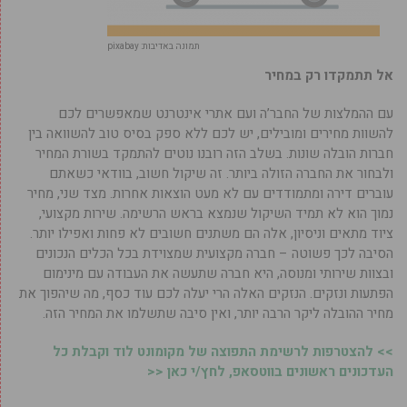
תמונה באדיבות: pixabay
אל תתמקדו רק במחיר
עם ההמלצות של החבר’ה ועם אתרי אינטרנט שמאפשרים לכם
להשוות מחירים ומובילים, יש לכם ללא ספק בסיס טוב להשוואה בין
חברות הובלה שונות. בשלב הזה רובנו נוטים להתמקד בשורת המחיר
ולבחור את החברה הזולה ביותר. זה שיקול חשוב, בוודאי כשאתם
עוברים דירה ומתמודדים עם לא מעט הוצאות אחרות. מצד שני, מחיר
נמוך הוא לא תמיד השיקול שנמצא בראש הרשימה. שירות מקצועי,
ציוד מתאים וניסיון, אלה הם משתנים חשובים לא פחות ואפילו יותר.
הסיבה לכך פשוטה – חברה מקצועית שמצוידת בכל הכלים הנכונים
ובצוות שירותי ומנוסה, היא חברה שתעשה את העבודה עם מינימום
הפתעות ונזקים. הנזקים האלה הרי יעלה לכם עוד כסף, מה שיהפוך את
מחיר ההובלה ליקר הרבה יותר, ואין סיבה שתשלמו את המחיר הזה.
>> להצטרפות לרשימת התפוצה של מקומונט לוד וקבלת כל
העדכונים ראשונים בווטסאפ, לחץ/י כאן <<