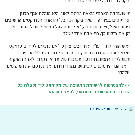
ירידה למקלטים. שהם יעברו הכשרה בנושא על בסיס שנתי כדי ששום
דבר לא ימנע מהם לתפעל את המכשיר ולהציל חיים”, מסכמת קורין
ומקווה כי דבריה יצילו חיי אדם בעתיד.
מי שעומדת מאחורי הוצאת המיזם לאור, היא מנהלת אגף תכנון
ופרויקטים בעירייה – שירן בוקרה-ג’רבי. “זהו אחד הפרויקטים החשובים
ביותר בעיני”, ציינה והוסיפה, “אני שמחה על הזכות להוביל אותו – ולו
רק אם בזכות כך, חיי אדם אחד ינצלו”.
ראש העיר לוד – עו”ד יאיר רביבו ציין כי “אנו פועלים לקידום פרויקט
שיצא לאור בהקדם ובו יותקנו במרחב הציבורי בעיר 10 מכשירים
משוכללים המסונכרנים עם מערכות של מד”א. בקרוב, לאחר ההתקנה
– אנו הם יהיו מוכנים לשימוש במקרי חירום ואנו נפרסם את המיקומים
שלהם”.
>> להצטרפות לרשימת התפוצה של מקומונט לוד וקבלת כל
העדכונים ראשונים בווטסאפ, לחץ/י כאן <<