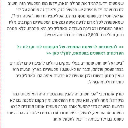
“חשוב לנו שהציבור יהיה מודע למכשיר” היא משתפת. “אנחנו רוצים
שאנשים יידעו להגיד את המילה הזאת, יידעו מהו המכשיר הזה. חשוב
לנו גם שהם יידעו איפה יש מכשיר כזה, ולצורך זה פותחה על ידי
אריאל חסידים, שותף נוסף במיזם, אפליקציה חדשה, ‘איפה דפי?’,
שמאפשרת לכל אדם לדעת איפה נמצאים המכשירים הקרובים אליו
באזור המגורים ובסביבת העבודה. האפליקציה היא חינמית, ללא מטרת
רווח, וכוללת כ-2,800 מכשירים בפריסה ארצית.
>> להצטרפות לרשימת התפוצה של מקומונט לוד וקבלת כל
העדכונים ראשונים בווטסאפ, לחץ/י כאן <<
“בישראל יש חוק שמחייב בעלי עסקים גדולים להציב דפיברילטורים
בבתי העסק שלהם, וכבר יש כ-10,000 מכשירים בארץ. הבעיה היא
שאין מנגנון רישום ולכן אנשים לא יודעים איפה הם. האפליקציה
פותרת חלק מהבעיה”.
קורין אומרת כי “הכי חשוב זה להבין שהמכשיר הזה הוא פשוט כמו
מיקרוגל: אתה לוחץ, הוא נותן את ההוראות, ואין מקום לסכנה. גם לא
נדרשת הכשרה כדי לתפעל אותו. הרבה פעמים אנחנו פוחדים לבצע
הנשמה או החייאה, למשל, כי יש חסם. עם הדפיברילטור זה הרבה יותר