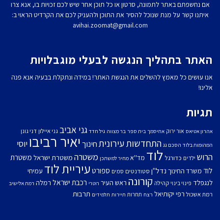
אנו מכבדים זכויות יוצרים ועושים מאמץ לאתר את בעלי הזכויות בצילומים
המגיעים לידינו.
אם נחשפתם באתר לתמונה, סרטון או כל תוכן אחר שיש לכם זכויות בו, אנא צרו
איתנו קשר על מנת שנוכל להסיר את התוכן ולהעניק לכם את הקרדיט הראוי ב:
avihai.zoomat@gmail.com
האתר בתהליך הנגשה לבעלי מוגבלויות
אנו עושים כל מאמץ להשלים את הנגשת האתר! במידה ונתקלת בבעיה אנא פנה
אלינו!
תגיות
גני אביב
גני איילון
דני גונן
אור ירוק
אהרון אטיאס
אחיסמך
בית ספר
בר מצווה
גיל חדד
יאיר רביבו
התחדשות עירונית
יוסי
חינוך
המהומות בלוד
הסכם גג
לוד
הרוש
משטרה
משטרת
משטרת ישראל
כדורגל
מד''א
ילדים
מחיר למשתכן
עיריית לוד
לוד
ספורט
נדל''ן
עמיחי
משרד החינוך
סטודנטים
סמים
קורונה
רכבת ישראל
לנגפלד
ראש העיר
רמלה
קהילה
פינוי בינוי
רוטרי
רמת אלישיב
רפי יקותיאל
תרבות
רמת אשכול
תחרות
רצח
תיירות
תלמידים