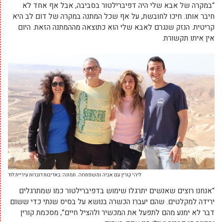
פשוט. גם ילד בכיתה ד’ יכול לתפעל אותו.
“במקרה של אבא שלי היה דפיברילטור בסביבה, אבל אף אחד לא
חיבר אותו. חיכו לחובשת, על אף שכל המתנה במקרה של דום לב היא
קריטית. הנזק שנגרם לאבא שלי הוא כתוצאה מההמתנה הזאת. היום
אין איתו תקשורת.
ליהי קורין עם אביה ומשפתחה. תמונה: באדיבות דוברות עיריית לוד
“אנחנו רוצים שאנשים יתרגלו שימוש בדפיברילטור כמו שמתרגלים