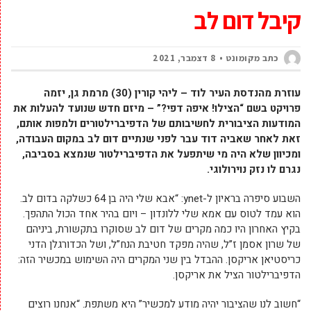
לדפיברילטורים לאחר שאביה
קיבל דום לב
כתב מקומונט
8 דצמבר, 2021
עוזרת מהנדסת העיר לוד – ליהי קורין (30) מרמת גן, יזמה
פרויקט בשם “הצילו! איפה דפי?” – מיזם חדש שנועד להעלות את
המודעות הציבורית לחשיבותם של הדפיברילטורים ולמפות אותם,
זאת לאחר שאביה דוד עבר לפני שנתיים דום לב במקום העבודה,
ומכיוון שלא היה מי שיתפעל את הדפיברילטור שנמצא בסביבה,
נגרם לו נזק נוירולוגי.
השבוע סיפרה בראיון ל-ynet: “אבא שלי היה בן 64 כשלקה בדום לב.
הוא עמד לטוס עם אמא שלי ללונדון – ויום בהיר אחד הכול התהפך.
בקיץ האחרון היו כמה מקרים של דום לב שסוקרו בתקשורת, ביניהם
של שרון אסמן ז”ל, שהיה מפקד חטיבת הנח”ל, ושל הכדורגלן הדני
כריסטיאן אריקסן. ההבדל בין שני המקרים היה השימוש במכשיר הזה:
הדפיברילטור הציל את אריקסן.