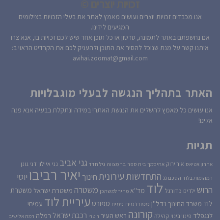
זכויות יוצרים ©
אנו מכבדים זכויות יוצרים ועושים מאמץ לאתר את בעלי הזכויות בצילומים
המגיעים לידינו.
אם נחשפתם באתר לתמונה, סרטון או כל תוכן אחר שיש לכם זכויות בו, אנא צרו
איתנו קשר על מנת שנוכל להסיר את התוכן ולהעניק לכם את הקרדיט הראוי ב:
avihai.zoomat@gmail.com
האתר בתהליך הנגשה לבעלי מוגבלויות
אנו עושים כל מאמץ להשלים את הנגשת האתר! במידה ונתקלת בבעיה אנא פנה
אלינו!
תגיות
גני אביב
גני איילון
דני גונן
אור ירוק
אהרון אטיאס
אחיסמך
בית ספר
בר מצווה
גיל חדד
יאיר רביבו
התחדשות עירונית
יוסי
חינוך
המהומות בלוד
הסכם גג
לוד
הרוש
משטרה
משטרת
משטרת ישראל
כדורגל
מד''א
ילדים
מחיר למשתכן
עיריית לוד
לוד
ספורט
נדל''ן
עמיחי
משרד החינוך
סטודנטים
סמים
קורונה
רכבת ישראל
לנגפלד
ראש העיר
רמלה
קהילה
פינוי בינוי
רוטרי
רמת אלישיב