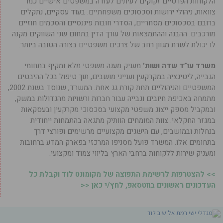
הלקוחות הפרטיים זקוקים לעיתים לעזרה במשפטים אישיים כמו
צוואות, ניהולי ירושות וסכסוכים משפחתיים. בעוד עסקיים, נתקלים
ברובם בסכסוכים מסחריים, הסדרי חובות פיננסיים והסכמים חוזיים
מורכבים. ההבנה וההתמצאות של עורך הדין בתחום שני השווקים מקנה
לו יכולת לשרת מגוון רחב של צרכים משפטיים בצורה הטובה ביותר.
משרד עו”ד שדה ושות’
מעניק מענה משפטי מלא ומקיף בתחומי
הגבייה, ליטיגציה במקרקעין וענייני מושבים, תוך טיפול בכל ההיבטים
המשפטיים והניהוליים תחת קורת גג אחת. המשרד, שנוסד בשנת 2002,
מתמחה באכיפת חיובים וגבייה עבור חברות ורשויות מהגדולות במשק,
ובמקביל מספק ייצוג משפטי מקצועי בסכסוכי מקרקעין ובעסקאות
במגזר החקלאי. צוות המומחים הוותיק מתגאה בהתמחות ייחודית
בנחלות ובמושבים, עם הישגים מקצועיים מרשימים ופורצי דרך
בתחומים אלו. המשרד פועל מסניפו המרכזי בפארק המדע ברחובות
ומעניק שירות ללקוחות ברחבי הארץ בליווי צמוד ומקצועי.
>> להצטרפות לרשימת התפוצה של מקומונט לוד וקבלת כל
העדכונים ראשונים בווטסאפ, לחץ/י כאן <<