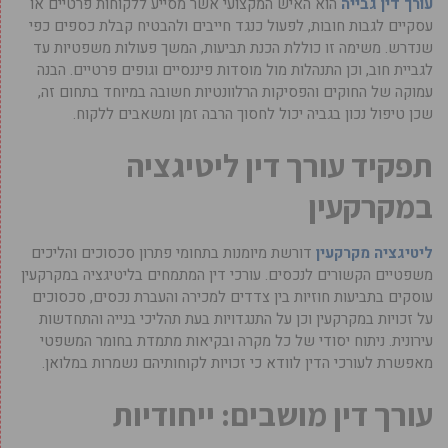
עורך דין גבייה
הוא האיש המקצועי אשר מסייע ללקוחות פרטיים או
עסקיים לגבות חובות, לפעול כנגד חייבים ולהבטיח קבלת כספים כפי
שנדרש. משימה זו כוללת הכנת תביעות, המשך פעולות משפטיות עד
לגביית חוב, וכן התנהלות מול מוסדות פיננסיים וגופים פרטיים. הבנה
עמוקה של החוקים והפסיקות הרלוונטיות חשובה במיוחד בתחום זה,
שכן טיפול נכון בגביה יכול לחסוך הרבה זמן ומשאבים ללקוח.
תפקיד עורך דין ליטיגציה
במקרקעין
ליטיגציה מקרקעין
דורשת מיומנות בתחומי פתרון סכסוכים והליכים
משפטיים הקשורים לנכסים. עורכי דין המתמחים בליטיגציה במקרקעין
עוסקים בתביעות חוזיות בין צדדים למכירה והעברת נכסים, סכסוכים
על זכויות במקרקעין וכן על התנגדויות בעת תהליכי בנייה והתחדשות
עירונית. ניתוח יסודי של כל מקרה ובקיאות מתמדת בחומר המשפטי
מאפשרת לעורכי הדין לוודא כי זכויות לקוחותיהם נשמרות במלואן.
עורך דין מושבים: ייחודיות