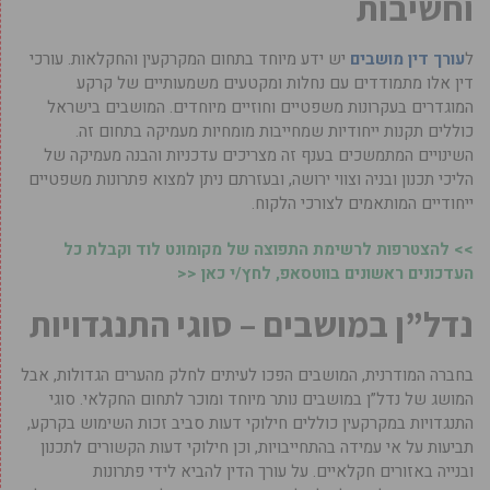
וחשיבות
ל
עורך דין מושבים
יש ידע מיוחד בתחום המקרקעין והחקלאות. עורכי
דין אלו מתמודדים עם נחלות ומקטעים משמעותיים של קרקע
המוגדרים בעקרונות משפטיים וחוזיים מיוחדים. המושבים בישראל
כוללים תקנות ייחודיות שמחייבות מומחיות מעמיקה בתחום זה.
השינויים המתמשכים בענף זה מצריכים עדכניות והבנה מעמיקה של
הליכי תכנון ובניה וצווי ירושה, ובעזרתם ניתן למצוא פתרונות משפטיים
ייחודיים המותאמים לצורכי הלקוח.
>> להצטרפות לרשימת התפוצה של מקומונט לוד וקבלת כל
העדכונים ראשונים בווטסאפ, לחץ/י כאן <<
נדל”ן במושבים – סוגי התנגדויות
בחברה המודרנית, המושבים הפכו לעיתים לחלק מהערים הגדולות, אבל
המושג של נדל”ן במושבים נותר מיוחד ומוכר לתחום החקלאי. סוגי
התנגדויות במקרקעין כוללים חילוקי דעות סביב זכות השימוש בקרקע,
תביעות על אי עמידה בהתחייבויות, וכן חילוקי דעות הקשורים לתכנון
ובנייה באזורים חקלאיים. על עורך הדין להביא לידי פתרונות