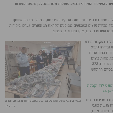
נה השיטור העירוני מבצע פעולות מנע במהלכן נתפסו עשרות
ילות ממוקדת וביקורות פתע בעסקים מפרי חוק. במהלך מבצע משותף
גד מכירת נפצים וצעצועים מסוכנים לקראת חג הפורים, נערכו ביקורות
לוד בעקבות מידע
ש ובדירה נתפסו
פי כדורים המותאמים
ן, מאות ביצים
המוברחות מהשטחים, 25 בשמים החשודים כגנובים, 323
בסיום החיפוש
ונט לוד וקבלת
אן <<
כנגד מכירת נפצים
השלל הרב של נפצים וצעצועים מסוכנים שנתפס והוחרם. תמונה: דוברות
ות הגשת כתבי
עיריית לוד
פצים וחזיזים,