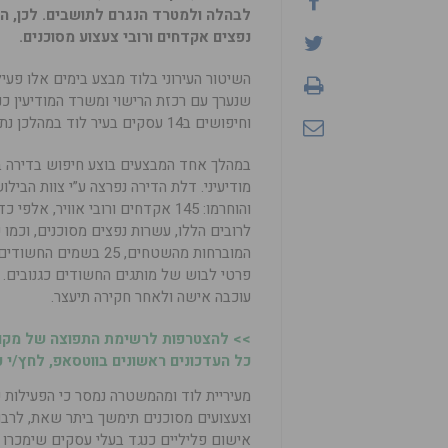
לבהלה ולמטרד הנגרם לתושבים. לכן, הש
נפצים אקדחים ורובי צעצוע מסוכנים.
השיטור העירוני בלוד מבצע בימים אלו פע
שנערך עם רכזת הרישוי ומשרד המודיעין כנ
וחיפושים ב14 עסקים בעיר לוד במהלכן נתפסו עשרות נפצים, אקדחים ורובי צעצוע.
במהלך אחד המבצעים בוצע חיפוש בדירה ב
מודיעיני. דלת הדירה נפרצה ע”י צוות הבילו
והוחרמו: 145 אקדחים ורובי אוויר, אל
לרובים הללו, עשרות נפצים מסוכנים, וכמו כ
פרטי לבוש של מותגים החשודים כגנובים. 
עוכבה אישה ולאחר חקירה תיעצר.
>> להצטרפות לרשימת התפוצה של מקומ
כל העדכונים ראשונים בווטסאפ, לחץ/י כ
מעיריית לוד ומהמשטרה נמסר כי הפעילות 
וצעצועים מסוכנים תימשך ביתר שאת, לרב
אישום פליליים כנגד בעלי עסקים שימכרו נ