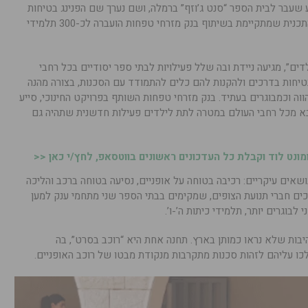
ע שעבר לבית הספר “סנט ג’וזף” ברמלה, ושם נערך שם הפנינג בטיחות
בדרכים לילדים שכלל הדרכות חווייתיות. התכנית שמתקיימת בשיתוף בנק מזרחי טפחות הועברה לכ-300 תלמידי
ים”, מגיעה ניידת ובה שלל פעילויות לבתי ספר יסודיים בכל רחבי
יחות בדרכים ולהקנות להם כלים להתמודד עם הסכנות, בצורה מהנה
הווה וכמבוגרים בעתיד. בנק מזרחי טפחות השותף בפרויקט החינוכי, סייע
בא מכל רחבי העולם במטרה לתת לילדים פעילות חדשנית שתהיה גם
נט לוד וקבלת כל העדכונים ראשונים בווטסאפ, לחץ/י כאן <<
אים עיקריים: רכיבה בטוחה על אופניים, נסיעה בטוחה ברכב והליכה
יכים חברי תנועת הצופים, שמקימים בבתי הספר שני מתחמי ענק למען
לבוגרים יותר, תלמידי כיתות ה’-ו’.
בות שלא נראו כמותן בארץ. תחנה אחת היא “רוכב בסרט”, בה
כו עליהם לזהות סכנות מתקרבות מנקודת מבטו של רוכב האופניים.