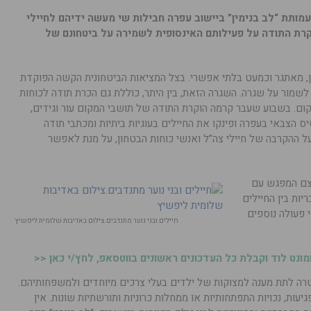
 עמותת “לב בנימין” ביישוב עפרה חבילות שי מעשה ידיהם לחיילי
קרת התודה על פעילותם האינסופית לשמירה על ביטחונם של
ין, מאתגר וכמעט בלתי אפשרי. בצל המציאות הביטחונית הקשה הפוקדת
 לשמור על שגרה. השגרה הזאת, בין היתר, כוללת גם הכרת תודה לכוחות
קום. בשבוע שעבר קרמה הוקרת התודה של תושבי המקום עור וגידים,
ס הצבאי בעפרה ופינקו את החיילים בעוגיות ביתיות ומכתבי תודה
על ההקרבה של חיילי צה”ל ואנשי כוחות הבטחון, על מנת לאפשר
עצם המפגש עם
יות בין החיילים
י פעולה נוספים
חיילים ובני נוער מתנדבים.צילום באדיבות שלומית ליפשיץ
נט לוד וקבלת כל העדכונים ראשונים בווטסאפ, לחץ/י כאן <<
לב בנימין” הוקמה בשנת 1998, במטרה לתת מענה למצוקות של ילדים בעלי צרכים מיוחדים ולמשפחותיהם.
דים הסובלים מפגיעות, נכויות התפתחותיות או ממחלות כרוניות ותורשתיות שונות. אין