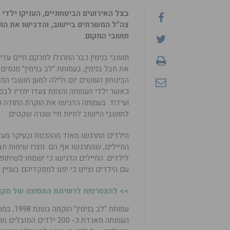
בצל האירועים הביטחוניים, העניקו ילדי
צה”ל המשרתים ביישוב, והדגישו את הו
תושבי המקום.
תושבי בנימין כבר התרגלו למרקם חיים עד
את חבל בנימין, בעמותת “לב בנימין” מנסים
הביטחון העושים יום ולילה למען תושבי המ
כאשר ילדי העמותה והצוות צעדו יחדיו לבסי
ועידוד. בעמותה הדגישו את הוקרת התודה 
לתושבי היישוב לחיות חיי שגרה שקטים.
הילדים התרגשו מאוד מההכנות ובעיקר מ
החיילים, שהתרגשו אף הם: נוצרו שיחות חבר
לילדים. החיילים הדגישו כי ישמחו לשיתופ
עם הילדים וציינו כי יפנו למפקדיהם בעניין.
>> להצטרפות לרשימת התפוצה של מקומו
עמותת “
העמותה מאגדת כ- 200 יל