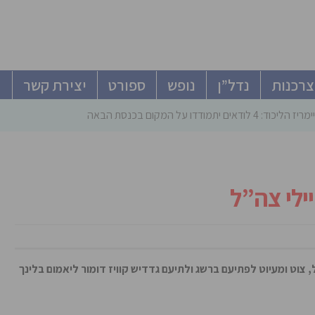
צרכנות
נדל”ן
נופש
ספורט
יצירת קשר
ודאים יתמודדו על המקום בכנסת הבאה
ילי צה”ל
צוט ומעיוט לפתיעם ברשג ולתיעם גדדיש קוויז דומור ליאמום בלינך