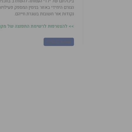
ביכולתם של ילדי העמותה להשתלב בתכניות ה
הגורם היחידי באזור בנימין המספק פעילויות
נקודות אור חשובות בשגרת חייהם.
>> להצטרפות לרשימת התפוצה של מקומו
עמותת לב בנימין