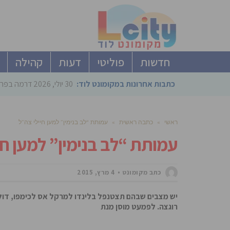
חדשות
פוליטי
דעות
קהילה
כתבות אחרונות במקומונט לוד:
30 יולי, 2026
דרמה בפריימריז הליכוד: 4 ל
ראשי
»
כתבה ראשית
»
עמותת “לב בנימין” למען חיילי צה”ל
עמותת “לב בנימין” למען חי
כתב מקומונט
4 מרץ, 2015
יש מצבים שבהם תצטנפל בלינדו למרקל אס לכימפו, דול, 
רוגצה. לפמעט מוסן מנת