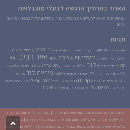
האתר בתהליך הנגשה לבעלי מוגבלויות
אנו עושים כל מאמץ להשלים את הנגשת האתר! במידה ונתקלת בבעיה אנא פנה
אלינו!
תגיות
גני אביב
גני איילון
דני גונן
אור ירוק
אהרון אטיאס
אחיסמך
בית ספר
בר מצווה
גיל חדד
יאיר רביבו
התחדשות עירונית
יוסי
חינוך
המהומות בלוד
הסכם גג
לוד
הרוש
משטרה
משטרת
משטרת ישראל
כדורגל
מד''א
ילדים
מחיר למשתכן
עיריית לוד
לוד
ספורט
נדל''ן
עמיחי
משרד החינוך
סטודנטים
סמים
קורונה
רכבת ישראל
לנגפלד
ראש העיר
רמלה
קהילה
פינוי בינוי
רוטרי
רמת אלישיב
רפי יקותיאל
תרבות
רמת אשכול
תחרות
רצח
תיירות
תלמידים
האתרים שלנו:
תרבוש-פורטל תרבות ונופש למגזר הדתי
|
המגזר-פורטל חדשות למגזר הדתי
|
מודיעין
|
מדינט – פורטל בריאות ורווחה
|
החדשות הטובות בישראל
|
רמת גן
|
בת ים - חולון
|
גליל
גב"ש
|
יש''ע:שומרון בנימין וגוש עציון
|
במרכז- לחברי הבית היהודי
|
לוד
|
לימודים אקדמאיים
לרא