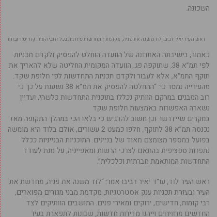
השכונה.
ראש העיר יאיר רביבו, לוד משנה את פניה, מקדמת התחדשות עירונית בכל רחבי העיר. קרדיט: דוברות
כאמור, בישיבתה האחרונה של הוועדה הוחלט להפסיק ולקדם תכניות
לפי תמ”א 38, שתוקפה פג. הוועדה המקומית החליטה שלא להאריך את
תוקף התמ”א, אלא לעבור ולקדם תכניות התחדשות לפי חלופת שקד.
מהעירייה נמסר כי: “ההחלטה להפסיק את תמ”א 38 נשענת על כך כי
רוב המבנים במרקם הוותיק נכללו בתוכנית התחדשות כלשהי, ועדיין
נשארה האפשרות באמצעות חלופת שקד
במקרים שיידרשו. וכן חשוב להדגיש כי בלאו הכי במהלך התקופה מאז
נכנסה תמ”א 38 לתוקף, חלפו כמעט 2 עשורים, אולם בלוד היא מומשה
בפועל במספר מצומצם מאוד של בניינים. התוכניות הבנייניות ככלל
נתפרות ספציפית בהתאם לצרכי הרשות ומאפייניה, על מנת לעודד
התחדשות המותאמת חברתית וכלכלית”.
ראש העיר לוד, עו”ד יאיר רביבו אמר: “לוד משנה את פניה, מחדשת את
העיר ובעזרת תכניות ענק אסטרטגיות, מקדמת מבני מגורים מפוארים,
רבי קומות, חדישים, ירוקים ומאירי פנים. התושבים הוותיקים לצד
החדשים מרוויחים וייהנו מדירות חדשות, שכונות לתפארת בעיר