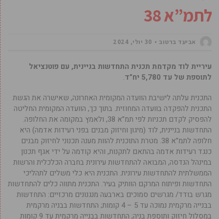
לתמ”א 38
אביעד ברטוב
30 יולי, 2024
עיריית לוד מקדמת תכנית התחדשות בניינית, עם פוטנציאל
לתוספת של עד 5,780 יח”ד
.
התכנית עלתה לישיבת הוועדה המקומית האחרונה, שאישרה את הגשת
התכנית להפקדה בוועדה המחוזית. בתוך כך, הוועדה המקומית החליטה
להפסיק לקדם תכניות לפי תמ”א 38, ולאמץ במקומה את החלופה.
התחדשות בניינית, לוד (מיגון וחיזוק מבנים בפני רעידות אדמה) היא
חלופה לתמ”א 38. מטרת התוכנית להוות מענה תכנוני לחיזוק מבנים
כנגד רעידות אדמה בהתאם לתקנות, והיא קודמה על ידי אגף תכנון
במינהל הנדסה, המבואה להתחדשות עירונית בחברה הכלכלית והרשות
הממשלתית להתחדשות עירונית. התכנית היא כלי משלים לתהליכי
התחדשות ופיתוח המרקם הוותיק בעיר. התכנית מתווה כלים להתחדשות
מגרש בודד/ מגרשים סמוכים בארבעה מנגנונים מרכזיים: התחדשות
בבנייה מרקמית נמוכה עד 5 – 4 קומות; התחדשות בבניה מרקמית
במסלול חיזוק ותוספת בניה; התחדשות בבנייה מרקמית עד 9 קומות