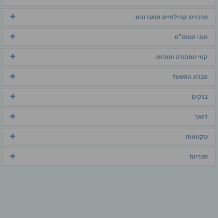
מרכזים קהילתיים ומועדונים
חוגי המתנ"ס
קווי תחבורה ומוניות
חברת החשמל
בנקים
דואר
מקוואות
ספריות