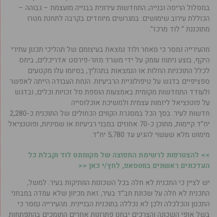
במסלול הריסה ובנייה; התחדשות עירונית בבנייה מועצמת – גבוהה –
הכוללת עירוב שימושים: במגרשים מיוחדים בקרבה לתחנת מטרו
מתוכננת ” לוד מרכז”.
מהעירייה נמסר כי מאחר ולוד נמצאת בעיצומם של תהליכי תכנון עתירי
היקף, בוצע ניתוח עומק על ידי משרד מזור-פירסט אדריכלים, ביחס
לכלל התוכניות החלות או הנמצאות בתהליך, בסיומו עלו מקטעים
ספציפיים בדגש על טיפולוגיית הרביעיות. הנחת העבודה הייתה לאפשר
ולעודד התחדשות מקומית באמצעות הוספת סל זכויות וכלים, ובדגש
על פוטנציאל ליזמות עצמית ולמשיכת אוכלוסייה
חדשות לעיר. בסך הכל במסגרת הקווים הכחולים של התוכנית כ-2,280
יח”ד קיימות, מתוכן כ-70 אחוזים במבני רביעיות או שמיניות, ופוטנציאל
מימוש מלא שעשוי להגיע עד 5,780 יח”ד.
>> להצטרפות לרשימת התפוצה של מקומונט לוד וקבלת כל
העדכונים ראשונים בווטסאפ, לחץ/י כאן <<
יש לציין כי התכנית לא חלה בכל השכונות הוותיקות בעיר. למשל,
התכנית לא חלה על שכונת חב”ד בעיר, זאת מכיוון שלא עמדה במבחני
התכנון והכלכלה ולכן לא נכללה בתוכנית הבניינית. מהעירייה נמסר כי
בשל אופי השכונה והצרכים יבחנו פתרונות אחרים התומכים בהתפתחות