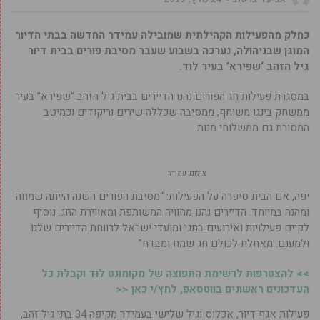
כחלק מהפעילות הקהילתית שמובילה עמידר החדשה בבתי הדיור
המוגן שבניהולה, נערכה בשבוע שעבר מסיבת פורים בבית דיור
גיל הזהב ‘שפירא’ בעיר לוד.
במסגרת פעילות חג הפורים נהנו הדיירים בבית גיל הזהב “שפירא” בעיר
ממשחק בינגו משותף, ממסיבה שכללה שירים וריקודים וכמיטב
המסורת גם ממשלוחי מנות.
צילום: עמידר
יפה, אם הבית סיפרה על הפעילות: “מסיבת הפורים השנה הייתה שמחה
ומהנה במיוחד. הדיירים נהנו מחוויה המשותפת ומאווירת החג. נוסיף
לקיים פעילויות ואירועים בחגי ומועדי ישראל לרווחת הדיירים שלנו
ולמענם. מאחלת לכולם חג שמח ומבדח”
>> להצטרפות לרשימת התפוצה של מקומונט לוד וקבלת כל
העדכונים ראשונים בווטסאפ, לחץ/י כאן <<
פעילות אגף דיור, אכלוס וגיל שלישי בעמידר מקיפה 34 בתי גיל זהב,