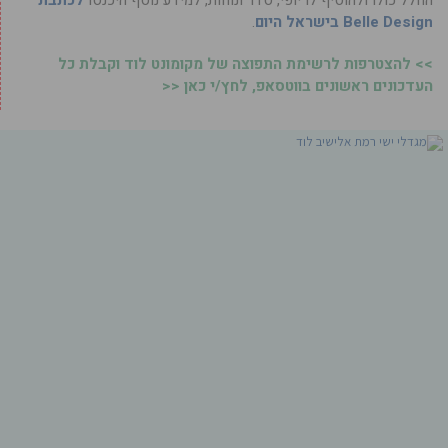
החלל כולו ולהוסיף לו יופי, סדר ונוחות, למידע נוסף היכנסו
לכתבת
Belle Design בישראל היום
.
>> להצטרפות לרשימת התפוצה של מקומונט לוד וקבלת כל
העדכונים ראשונים בווטסאפ, לחץ/י כאן <<