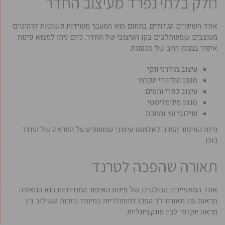
חלק בלתי נפרד מעיצוב החדר
אחד השינויים הגדולים בתחום הוא המעבר משידות פשוטות לרהיטים
מעוצבים שמשתלבים בקו העיצובי של החדר. כיום ניתן למצוא פינות
איפור במגוון רחב של סגנונות:
עיצוב מודרני ונקי
סגנון הוליוודי יוקרתי
עיצוב כפרי וחמים
סגנון מינימליסטי
שילובי עץ ומתכת
פינת האיפור הפכה לאלמנט עיצובי שמשפיע על המראה של החדר
כולו.
תאורה שהפכה לטרנד
אחד המאפיינים הבולטים של פינות האיפור המודרניות הוא התאורה.
מראות עם תאורת לד הפכו לפופולריות במיוחד בזכות השילוב בין
מראה יוקרתי לבין פונקציונליות.