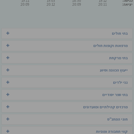
כניסה:
19:12
18:50
19:03
19:11
יציאה:
20:11
20:09
20:12
20:09
בתי חולים
מרפאות וקופות חולים
בתי מרקחת
ייעוץ הכוונה וסיוע
גני ילדים
בתי ספר יסודיים
מרכזים קהילתיים ומועדונים
חוגי המתנ"ס
קווי תחבורה ומוניות