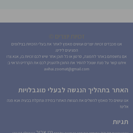
זכויות יוצרים ©
אנו מכבדים זכויות יוצרים ועושים מאמץ לאתר את בעלי הזכויות בצילומים
המגיעים לידינו.
אם נחשפתם באתר לתמונה, סרטון או כל תוכן אחר שיש לכם זכויות בו, אנא צרו
איתנו קשר על מנת שנוכל להסיר את התוכן ולהעניק לכם את הקרדיט הראוי ב:
avihai.zoomat@gmail.com
האתר בתהליך הנגשה לבעלי מוגבלויות
אנו עושים כל מאמץ להשלים את הנגשת האתר! במידה ונתקלת בבעיה אנא פנה
אלינו!
תגיות
גני אביב
גני איילון
דני גונן
אור ירוק