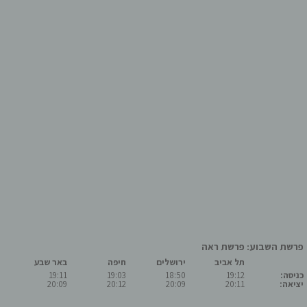
פרשת השבוע: פרשת ראה
תל אביב
ירושלים
חיפה
באר שבע
כניסה:
19:12
18:50
19:03
19:11
יציאה:
20:11
20:09
20:12
20:09