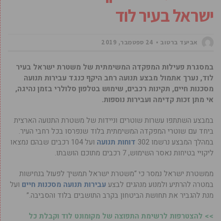
ישראל בעיר לוד
אביעד ברטוב
24 ספטמבר, 2019
במסגרת פעילות המפקדה המשימתית של משטרת ישראל בעיר
לוד, נערך אתמול מבצע תנועה רחב היקף כנגד עבירות תנועה
מסכנות חיים, תקינות רכבים, שימוש בטלפון סלולרי בזמן נהיגה,
אי מתן זכות קדימה ועבירות נוספות.
במבצע השתתפו עשרות שוטרים וניידות של משטרת התנועה הארצית
ביחד עם שוטרי המפקדה המשימתית בלוד שנפרסו בכל רחבי העיר.
במהלך המבצע נרשמו 302
דוחות תנועה
ועל 104 רכבים שבהם נמצאו
ליקויי בטיחות נאסר השימוש, 7 רכבים מתוכם הושבתו.
ממשטרת ישראל נמסר כי “משטרת ישראל תמשיך לפעול בנחישות
במטרה להרתיע ולמנוע מנהגים לבצע
עבירות תנועה מסכנות חיים
ועל
מנת להגביר את תחושת הביטחון בקרב התושבים בלוד והסביבה.”
>> להצטרפות לרשימת התפוצה של מקומונט לוד וקבלת כל