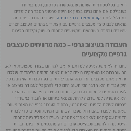
רואים בפלטפורמות השונות שמאפשרות פרסום, הכנו במיוחד
בשבילכם אם אתם גרים בצפון או חיפה סרטוני הסבר מה לומדים
במסלול לימוד
קורס עיצוב גרפי בחיפה
שיעורי ההסבר בעמוד זה
מראים לכם כיצד מעצבים גרפיים עם קצת ידע בתחום העיצוב יוצרים
עיצובים גרפיים משכנעים ומקצועיים לתחום השיווק וקידום מכירות.
העבודה בעיצוב גרפי – כמה מרוויחים מעצבים
גרפיים מקצועיים
כיום זה לא משנה איפה למדתם או אם למדתם בצורה מקצועית או לא,
מה שחברות או מעסיקים רוצים לראות לאחר תקופת הלימודים שלכם
זה איך אתם מעצבים ועד כמה אתם יצירתיים בעת עבודת העיצוב גרפי.
תיק עבודות הוא הדבר הכי חשוב היום כדי להתקבל לעבודה בעיצוב או
להיות מוזמנים לראיונות עבודה, בתחום העיצוב גרפי העבודה מהבית
היא אפשרית למי שרוצה להיות עצמאי בתחום או לעבוד במשרדי
פרסום לעולם הדפוס והאינטרנט, בתחום העיצוב גרפי יש מאות נישות
שאפשר לעבוד בהם החל מעבודה בתחום המיתוג עסקים כדי לבנות
תדמית עסקית או לעצב אתרי אינטרנט בשילוב אפליקציות לתחום
הייטק, נהוג לחשוב שבהייטק עובדים רק מתכנתים אך כיום חברות
הייטק מעסיקות גם מעצבים כדי לסגור את כל הקשת מבחינת תקשורת