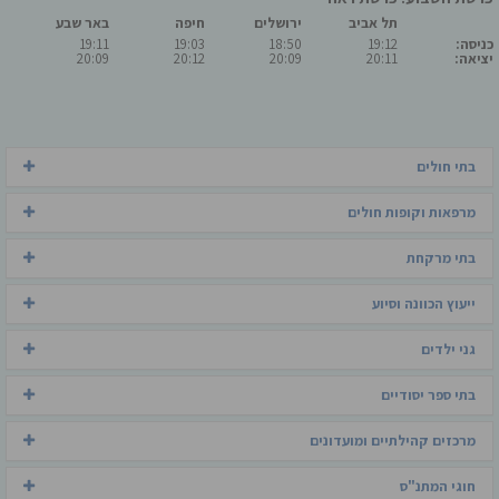
תל אביב
ירושלים
חיפה
באר שבע
כניסה:
19:12
18:50
19:03
19:11
יציאה:
20:11
20:09
20:12
20:09
בתי חולים
מרפאות וקופות חולים
בתי מרקחת
ייעוץ הכוונה וסיוע
גני ילדים
בתי ספר יסודיים
מרכזים קהילתיים ומועדונים
חוגי המתנ"ס