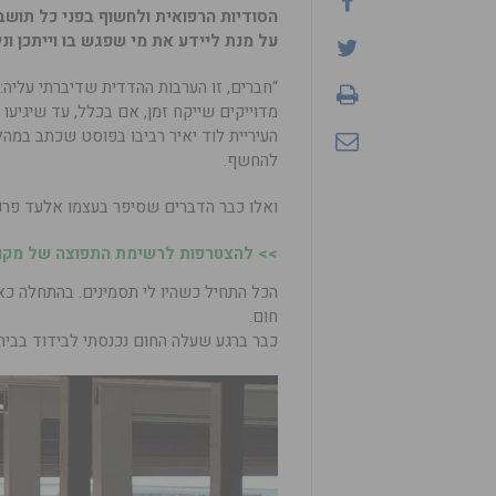
הסודיות הרפואית ולחשוף בפני כל תושב
על מנת ליידע את מי שפגש בו וייתכן ונ
“חברים, זו הערבות ההדדית שדיברתי עליה
מדוייקים שייקח זמן, אם בכלל, עד שיגיעו
העיריית לוד יאיר רביבו בפוסט שכתב במהל
להחשף.
ואלו כבר הדברים שסיפר בעצמו אלעד פרנקל, חולה מספר 2306 המתגורר ברחוב לי
>> להצטרפות לרשימת התפוצה של מקומו
הכל התחיל כשהיו לי תסמינים. בהתחלה כאב
חום.
כבר ברגע שעלה החום נכנסתי לבידוד בבית