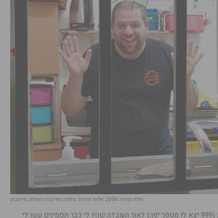
חולה קורונה 2306, אלעד פרנקל. צילום: באדיבות המצולם, פייסבוק
למחרת אמרו לי שנפגשתי עם חולה מאומת (999 יצא לו מספר יפה) לאור העובדה שהיו לי כבר תסמינים עשו לי