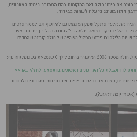
י העיר את היותו חולה ואת המקומות בהם הסתובב בימים האחרונים,
ידבק ממנו בשוגג כי עליו לשהות בבידוד.
: הכירו את אלעד פרנקל שנתן הסכמתו גם להיחשף וגם למסור פרטים
 לציבור. אלעד היקר, רפואה שלמה בע”ה ותודה רבה”, כך פרסם ראש
ך שעות הלילה ובו פירוט מסלול השהייה של חולה קורונה שהסכים
לך 6 שנמצאת בשכונת נווה נוף:
נט לוד וקבלת כל העדכונים ראשונים בווטסאפ, לחץ/י כאן <<
י שרירים, קצת כּאב בראש ובעיניים, איבדתי חוש טעם וריח ולמחרת
 (אשתי קצת דאגה..
?
).