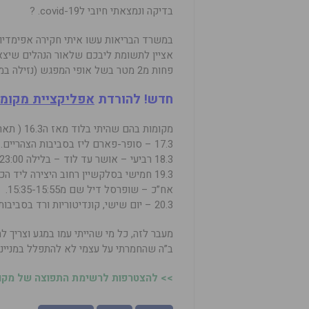
בדיקה ונמצאתי חיובי לcovid-19.
?
במשרד הבריאות עשו איתי חקירה אפימדיולוג
אציין לתשומת ליבכם שלאור הנהלים שיצאו 
פחות מ2 מטר בשל אופי המפגש (נזילה במקלחת שהוא בא לראות איתי..).. אז נא להקפיד!
חדש! להורדת
אפליקציית מקומו
מקומות בהם שהיתי בלוד מאז ה16.3 ( תאריך ההדבקה כנראה)
17.3 – סופר-פארם ליז בסביבות הצהריים.
18.3 רביעי – אושר עד לוד – בלילה 23:00 עד 00:15.
19.3 חמישי בסלקשיין רחוב היצירה ליד הכלא מ15:15-15:35
אח”כ – שופרסל דיל שם מ15:35-15:55.
20.3 – יום שישי, קונדיטוריות ורד בסביבות הצהריים.
מעבר לזה, כל מי שהייתי עמו במגע וצריך לה
ב”ה שהחמרתי על עצמי לא להתפלל במנייני
>> להצטרפות לרשימת התפוצה של מקומו