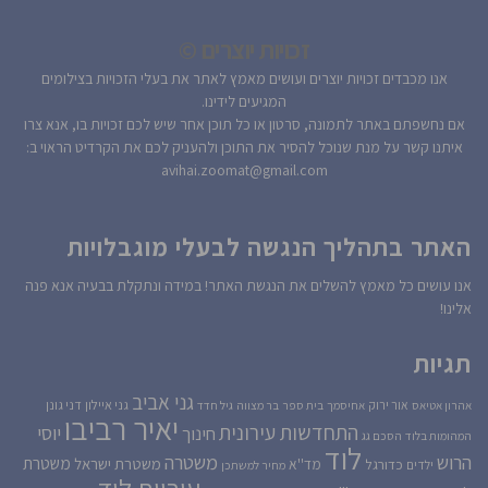
זכויות יוצרים ©
אנו מכבדים זכויות יוצרים ועושים מאמץ לאתר את בעלי הזכויות בצילומים
המגיעים לידינו.
אם נחשפתם באתר לתמונה, סרטון או כל תוכן אחר שיש לכם זכויות בו, אנא צרו
איתנו קשר על מנת שנוכל להסיר את התוכן ולהעניק לכם את הקרדיט הראוי ב:
avihai.zoomat@gmail.com
האתר בתהליך הנגשה לבעלי מוגבלויות
אנו עושים כל מאמץ להשלים את הנגשת האתר! במידה ונתקלת בבעיה אנא פנה
אלינו!
תגיות
גני אביב
גני איילון
דני גונן
אור ירוק
אהרון אטיאס
אחיסמך
בית ספר
בר מצווה
גיל חדד
יאיר רביבו
התחדשות עירונית
יוסי
חינוך
המהומות בלוד
הסכם גג
לוד
הרוש
משטרה
משטרת
משטרת ישראל
כדורגל
מד''א
ילדים
מחיר למשתכן