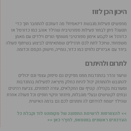
היכון הכן לזוז
מחפשים פעילות מגבשת דינאמית? מה דעתכם להתחבר תוך כדי
תנועה? ניתן לבחור פעילות ספורטיבית שהילד אוהב כמו כדורסל או
כדורגל או לקבוע אימון ספורטיבי משותף הורים וילדים עם מאמן
משפחתי, שיוכל לתת לכם תרגילים שמתאימים לביצוע בשיתוף פעולה
ביחד עם אביזרים נלווים כמו כדור, גומייה, חישוק הקסם וכדומה.
לתרום ולהיתרם
שיעור נהדר בהתנדבות ממנו מפיקים גם סיפוק עצמי וגם יכולים
להתגבש ולהתחזק יכול להיות כחלק מיציאה לפעילות בהתנדבות
ומעורבות בקהילה. קטיף עם החקלאים, עזרה למפונים, צביעת רהיטים
ובתים לקשישים ובעלי מוגבלות, מיחזור וניקוי חופים וכל פעולה אחרת
שהילד ישמח להירתם לה ותתרום לכם גם ברמה האישית.
>> להצטרפות לרשימת התפוצה של מקומונט לוד וקבלת כל
העדכונים ראשונים בווטסאפ, לחץ/י כאן <<