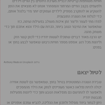
חוויות משותפות קריטיות לבניית מערכת היחסים בין הורים וילדים
ולפעמים בקצב החיים המרתוני והמסחרר אנחנו לא מוצאים את הזמן
להשקיע או להתקרב מספיק לילדים ועסוקים יותר מדי בלנהל אותם,
כדי לצלוח את השגרה התובענית.
למדו מתי לעצור וליצור זמן איכות משולב בפעילות נעימה, כזו
שתאפשר את החיבור הטוב ביותר, הכרות עם הילד והוא אתכם תוך כדי
משחק מהנה.
יש הרבה מאוד דברים שתוכלו לעשות יחדיו כדי לכונן קשר חזק
וליהנות מכל רגע. אספנו מספר חוויות גיבוש שאפשר לבצע בחוץ או
בפנים:
צילום: Anthony Wade on Unsplash
לטיול יצאנו
שבירת השגרה המונוטונית בטיול בחוץ, שמאפשר גם לשנות אווירה
יכולה להיות נפלאה כאשר מעוניינים לנתק את הילד מהמסכים
ולאפשר לו להתרשם גם מנפלאות הטבע ותוך כדי ליהנות מפעילות
מגבשת יחדיו.
ניתן לבחור ביחד מסלול ולתכנן את ההליכה, להביא עמכם אופניים או