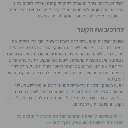
קורקינט, לרקוח ביחד מטעמים לפיקניק קסום ואפילו לשחק בחוץ
מצא את המטמון או להשתמש באפליקציה לזיהוי צמחים ובעלי חיים
כך שתוכלו אפילו להעניק ערך מוסף לחוויה הכוללת.
להרכיב את הקשר
משחקי הרכבות מאפשרים לכם להתחבר ביחד ותוך כדי להפיק את
המיטב גם בסוג של חוויה לימודית. משחקי הרכבה מלמדים את הילד
זיהוי, יכולים לשפר את המיומנויות המוטוריות והקוגניטיביות, הכרות עם
צבעים, חשיבה כמותית מתמטית, לשפר את התקשורת כאשר פועלים
יחדיו וגם את החשיבה האסטרטגית כאשר בונים, למשל, מודל לפי
הוראות כתובות מראש. כמו גם לשפר את יכולת הריכוז והמיקוד, הקשב
והסבלנות.
חפשו
משחקי הרכבות קלאסיים כמו אבני לגו
או פאזלים, כשלגו
אפשר להרכיב פרי סטייל על פי הדמיון או בהתאם לערכה מובנית.
בכל מקרה, בחרו ערכה לפי גיל הילד עם מספר חלקים בהתאם לדרגת
הקושי והמיומנויות שלו בתחום.
>> להצטרפות לרשימת התפוצה של מקומונט לוד וקבלת כל
העדכונים ראשונים בווטסאפ, לחץ/י כאן <<