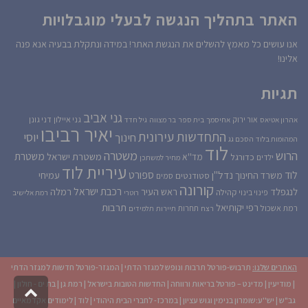
האתר בתהליך הנגשה לבעלי מוגבלויות
אנו עושים כל מאמץ להשלים את הנגשת האתר! במידה ונתקלת בבעיה אנא פנה
אלינו!
תגיות
גני אביב
גני איילון
דני גונן
אור ירוק
אהרון אטיאס
אחיסמך
בית ספר
בר מצווה
גיל חדד
יאיר רביבו
התחדשות עירונית
יוסי
חינוך
המהומות בלוד
הסכם גג
לוד
הרוש
משטרה
משטרת
משטרת ישראל
כדורגל
מד''א
ילדים
מחיר למשתכן
עיריית לוד
לוד
ספורט
נדל''ן
עמיחי
משרד החינוך
סטודנטים
סמים
קורונה
רכבת ישראל
לנגפלד
ראש העיר
רמלה
קהילה
פינוי בינוי
רוטרי
רמת אלישיב
רפי יקותיאל
תרבות
רמת אשכול
תחרות
רצח
תיירות
תלמידים
האתרים שלנו:
תרבוש-פורטל תרבות ונופש למגזר הדתי
|
המגזר-פורטל חדשות למגזר הדתי
|
מודיעין
|
מדינט – פורטל בריאות ורווחה
|
החדשות הטובות בישראל
|
רמת גן
|
בת ים - חולון
|
גליל
לרא
גב"ש
|
יש''ע:שומרון בנימין וגוש עציון
|
במרכז- לחברי הבית היהודי
|
לוד
|
לימודים אקדמאיים