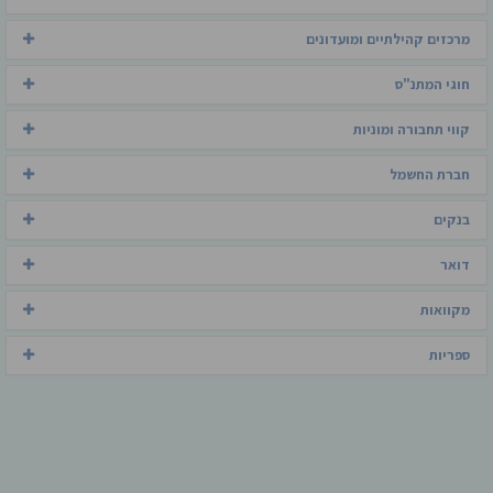
מרכזים קהילתיים ומועדונים
חוגי המתנ"ס
קווי תחבורה ומוניות
חברת החשמל
בנקים
דואר
מקוואות
ספריות