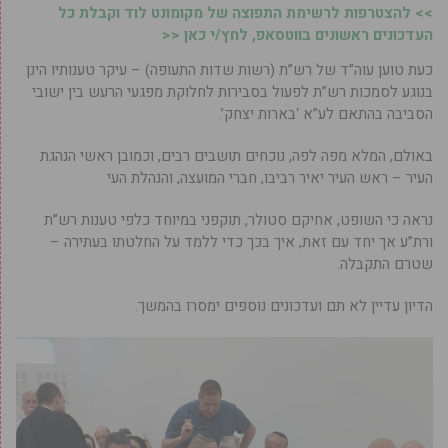
>> להצטרפות לרשימת התפוצה של מקומונט לוד וקבלת כל
העדכונים ראשונים בווטסאפ, לחץ/י כאן <<
כעת טוען עוה”ד של רש”ת (רשות שדות התעופה) – עיקר טענותיו הינן
בנוגע לסמכות רש”ת לפעול בסבירות לחלוקת מפגעי הרעש בין ישובי
הסביבה בהתאם לע”א ‘בארות יצחק’.
באולם, המלא מפה לפה, נוכחים תושבים רבים, וכמובן ראשי הנהגת
העיר – ראש העיר יאיר רביבו, חברי המועצה, והנהלת העי
נראה כי השופט, אחיקם סטולר, תוקפני במיוחד כלפי טענות רש”ת
ורת”ע אך יחד עם זאת, איך בכך כדי ללמד על החלטתו בעתירה –
שטרם התקבלה.
הדיון עדיין לא תם ועדכונים נוספים ימסרו בהמשך.