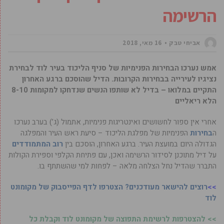
הרשימה
אביחי טבק
16 מאי, 2018
אמש נערכו הבחירות הפנימיות של סניף הליכוד בעיר לוד לבחירת
נציגיו לעירייה בבחירות הקרובות. הדיל שהוסכם ברגע האחרון
התקיים במלואו – בדיל לא שותפו הנשים שנדחקו למקומות 8-10
הלא ריאליים
אחרי אין ספור לחשושים ואינטריגות פנימיות, אתמול (ג’) בערב נערכו
ה
בחירות
הפנימיות של מפלגת הליכוד – סיעת ראש העיר והמפלגה
הגדולה היום במועצת העיר. ברגע האחרון, הוסכם בין
רוב המתמודדים
על דיל מתוכנן לסידור הרשימה ואכן, עם פתיחת הקלפי וספירת הקולות
התברר שהדיל נחל הצלחה מלאה – לפחות למי שהשתתף בו.
>>
רוצים להישאר מעודכנים? הצטרפו לדף הפייסבוק של מקומונט
לוד
>> להצטרפות לרשימת התפוצה של מקומונט לוד וקבלת כל