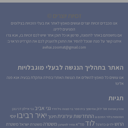
זכויות יוצרים ©
אנו מכבדים זכויות יוצרים ועושים מאמץ לאתר את בעלי הזכויות בצילומים
המגיעים לידינו.
אם נחשפתם באתר לתמונה, סרטון או כל תוכן אחר שיש לכם זכויות בו, אנא צרו
איתנו קשר על מנת שנוכל להסיר את התוכן ולהעניק לכם את הקרדיט הראוי ב:
avihai.zoomat@gmail.com
האתר בתהליך הנגשה לבעלי מוגבלויות
אנו עושים כל מאמץ להשלים את הנגשת האתר! במידה ונתקלת בבעיה אנא פנה
אלינו!
תגיות
גני אביב
גני איילון
דני גונן
אור ירוק
אהרון אטיאס
אחיסמך
בית ספר
בר מצווה
גיל חדד
יאיר רביבו
התחדשות עירונית
יוסי
חינוך
המהומות בלוד
הסכם גג
לוד
הרוש
משטרה
משטרת
משטרת ישראל
כדורגל
מד''א
ילדים
מחיר למשתכן