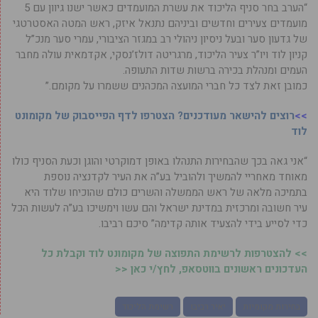
“הערב בחר סניף הליכוד את עשרת המועמדים כאשר ישנו גיוון עם 5
מועמדים צעירים וחדשים וביניהם נתנאל איזק, ראש המטה האסטרטגי
של גדעון סער ובעל ניסיון ניהולי רב במגזר הציבורי, עמרי סער מנכ”ל
קניון לוד ויו”ר צעיר הליכוד, מרגריטה דולז’נסקי, אקדמאית עולה מחבר
העמים ומנהלת בכירה ברשות שדות התעופה.
כמובן זאת לצד כל חברי המועצה המכהנים ששמרו על מקומם.”
>>
רוצים להישאר מעודכנים? הצטרפו לדף הפייסבוק של מקומונט
לוד
“אני גאה בכך שהבחירות התנהלו באופן דמוקרטי והוגן וכעת הסניף כולו
מאוחד מאחריי להמשיך ולהוביל בע”ה את העיר לקדנציה נוספת
בתמיכה מלאה של ראש הממשלה והשרים כולם שהוכיחו שלוד היא
עיר חשובה ומרכזית במדינת ישראל והם עשו וימשיכו בע”ה לעשות הכל
כדי לסייע בידי להצעיד אותה קדימה” סיכם רביבו.
>> להצטרפות לרשימת התפוצה של מקומונט לוד וקבלת כל
העדכונים ראשונים בווטסאפ, לחץ/י כאן <<
בחירות מקומיות
יאיר רביבו
רשימת הליכוד