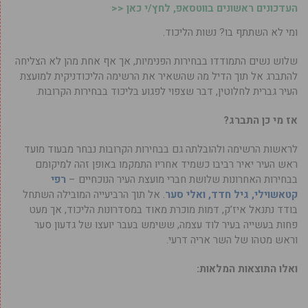
העדכונים ראשונים בווטסאפ, לחץ/י כאן <<
ומי לא השתתף בו? נשות הליכוד.
שלוש נשים התמודדו בבחירות הפנימיות, אך אף אחת מהן לא הצליחה
להתברג אל תוך הדיל מה שהשאיר את הרשימה הליכודניקית למועצת
העיר גברית לחלוטין, דבר שצפוי לפגוע בליכוד בבחירות הקרובות.
אז מי כן התברג?
לראשות הרשימה ולהובלתה גם בבחירות הקרובות נבחר מבעוד מועד
ראש העיר יאיר רביבו כשמיד אחריו התמקמו באופן זהה למיקומם
בבחירות האחרונות שלושת חברי מועצת העיר הנוכחיים –
רפי
קטאשוילי, גיל חדד, ואלי סער
. אל תוך הרביעייה המובילה השתחל
בודד נתנאל איז’ק, דמות מוכרת מאוד במסדרונות הליכוד, אך מעט
פחות בעשייה בעיר לוד עצמה, ששימש בעבר יועצו של גדעון סער
וראש מטהו של השר אריה דרעי.
ואלו התוצאות המלאות: