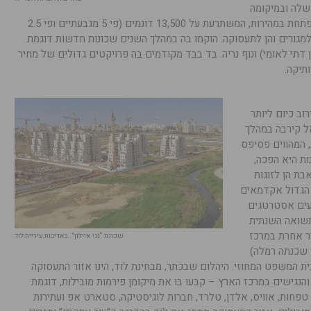
שלה ובמיקומה
הגיאוגרפי הייחודי. מדובר בעיר דינמית ומתפתחת במהירות, המשתרעת על 13,500 דונמים (פי 5 מגבעתיים ופי 2.5
 למגורים והן לתעסוקה. הוקמו בה במהלך השנים שכונות חדשות דוגמת
עין דתי לאומי) ונוף נריה. בד בבד מקודמים בה פרויקטים גדולים של מחיר
תיקה.
שבים בקירוב כיום ליותר
 אל קירבה במהלך
 המהווים פסיפס
ות היא הפכה,
בת הן לזוגות
 הגדול אקדמאים
עים אסטרטגים
תשואה השנתית
תר מכל עיר אחרת במרכז
שכונת “גני איילון”. באדיבות עיריית לוד
 שכנתה רמלה)
ית המשפט המחוזי. היהלום שבכתר, מבחינת לוד, הינו אזור התעסוקה
הנגישים במרכז הארץ – קבעו בו את מיקומן פירמות מובילות, דוגמת
טפחות, אוויס, אלדן, טלרד, חברות לוגיסטיקה, סטארט אפ ועתירות