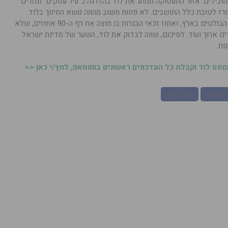
 מובילים. אזור התעסוקה ממתג את לוד בהדרגה כ”עיר עסקים” ומזרים
רז לטובת כלל התושבים. לא פחות חשוב מהווה נושא החינוך בלוד.
תיכון עתיד למדעים, לדוגמא, נחשב לאחד הבולטים בארץ, ואחוז זכאי הבגרות בו חוצה את רף ה-90 אחוזים, שלא
דים ארוך ועוד. לסיכום, שווה לבדוק את לוד, השער של מדינת ישראל
ות.
נט לוד וקבלת כל העדכונים ראשונים בווטסאפ, לחץ/י כאן <<
ון נופים
שיר הספרי