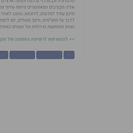
טכנולוגיה וכן מרכזי צרכנות והפצה ארציים
אליה תקציבים המאפשרים פיתוח עירוני מזו
לדבר על מתנ”סים, חינוך משלים, יום לימו
ואחת ההפתעות הגדולות של השנים האחרונ
>> להצטרפות לרשימת התפוצה של מקומו
לוד
עיר היסטורית
עיר מתפתחת
שבוע