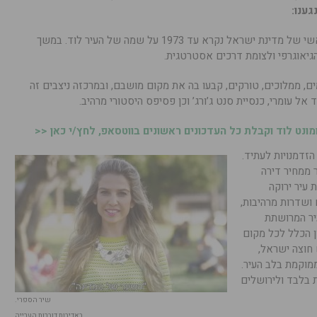
גענו:
אין זה מקרה שנמל התעופה הבינלאומי הראשי של מדינת ישראל נקרא עד 1973 על שמה של העיר לוד. במשך
מים, ממלוכים, טורקים, קבעו בה את מקום מושבם, ובמרכזה ניצבים זה
ל עומרי, כנסיית סנט ג’ורג’ וכן פסיפס היסטורי מרהיב.
נט לוד וקבלת כל העדכונים ראשונים בווטסאפ, לחץ/י כאן <<
רבה הזדמנויות לעתיד.
 ממחיר דירה
 עיר ירוקה
אחרונות כ-20 פארקים ושדרות מרהיבות,
עיר המרושתת
ן הכלל לכל מקום
 חוצה ישראל,
ותחנת רכבת הממוקמת בלב העיר.
לוד לתל אביב הינו כ-15 דקות בלבד ולירושלים
שיר הספרי.
באדיבות דוברות הערייה