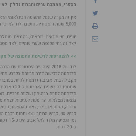
הספרי, ממתגת ערים וחברות נדל”ן. לא נ
5,000 שנות היסטוריה, נחשבה לוד למרכז הגיאוגרפי ולצומת דרכים אסטרטגית.
יוונים, חשמונאים, רומאים, ביזנטים, מוסל
לצד זה בתי הכנסת שערי שמיים, לצד מסגד א
>> להצטרפות לרשימת התפוצה של מקומו
לוד של 2018 הינה עיר היסטורית עם ה
הזדמנות לרכישת דירה מרווחת בכרבע מחיר
מקבילה בתל אביב, הזדמנות לחיות בפרברית
שנוספו בה בשנים ה
הזדמנות לחיות בביטחון ושלווה מרביים, ב
במאות מצלמות, הזדמנות לנגישות יוצאת מ
עבודה, קניות או בילוי, זאת באמצעות כביש
כביש 40, כביש הרוחב 431 
זמן הנסיעה מ
כ-30 דקות.