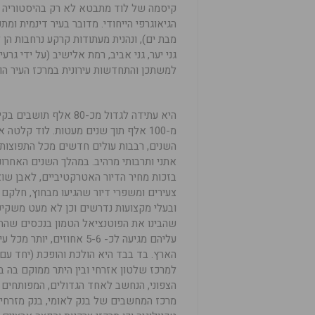
קיסמה של לוד מתבטא לא רק בהיסטוריה 
מבת ים), ונהנית מעתודות קרקע נרחבות הן
גני יער, גני אביב, רמת אלישיב (על ידי גר
למשתכן והתחדשות עירונית במרכז העיר הוו
היא עתידה לגדול מכ-80 אלף תו
מ-100 אלף תוך שנים מעטות. לוד קלטה
השנים, רבבות עולים חדשים מכל התפוצות,
אתני ותרבותי מרהיב. במהלך השנים האחרונ
בזכות מחיר הדיור האטרקטיביים, לאבן שוא
צעירים ומשפרי דיור שהגיעו מבחוץ, חלקם
ובעלי מקצועות נדרשים וכן לא מעט משקי
שהבינו את הפוטנציאל הטמון בנכסים שה
עליהם מגיעה לכ- 5-6 אחוזים, יו
הארץ. בד בבד היא הולכת והופכת (יחד עם
למרכז שלטון אזרחי ובין היתר ממוקם בה ב
הצפוני, הנחשב לאחד הגדולים, המפותחים ו
מרכז המחשבים של בנק לאומי, בנק מזרחי 